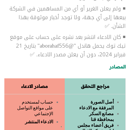
◾ ولم يعلن الغرير أو أي من المساهمين في الشركة
بيعها إلى أي جهة، ولا توجد أخبار موثوقة بهذا
الشأن. ✅
◾ كان الادعاء انتشر بعد نشره على حساب على موقع
تيك توك يحمل هاندل "@aborahaf556" بتاريخ 21
فبراير 2024، دون أن يعلن مصدر الادعاء. ✅
المصادر
مراجع التحقق
مصادر الادعاء
أصل الصورة
حساب لمستخدم
المرفقة مع الادعاء
على مواقع التواصل
مصانع السكر
الإجتماعي
بمحافظة قنا
الادعاء المنتشر
فريق أعضاء مجلس