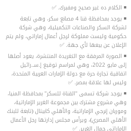
◾ الكلام ده غير صحيح ومفبرك. ✅
◾ يوجد بمحافظة قنا 4 مصانع سكر، وهي تابعة
لشركة السكر والصناعات التكميلية، وهي شركة
حكومية وليست مملوكة لرجل أعمال إماراتي، ولم يتم
الإعلان عن بيعها لأي جهة. ✅
◾ الصورة المرفقة مع التغريدة المنتشرة، يعود أصلها
إلى مايو 2022، وهي لمراسم توقيع إ.سـ.رائيل
اتفاقية تجارة حرة مع دولة الإمارات العربية المتحدة،
وليس لها علاقة بمصر. ✅
◾ يوجد شركة تسمى "القناة للسكر" بمحافظة المنيا،
وهي مشروع مشترك بين مجموعة الغرير الإماراتية،
وموربان إنرجي الإماراتية، والأهلي كابيتال (تابعة للبنك
الأهلي المصري)، ويرأس مجلس إدارتها رجل الأعمال
الإماراتي جمال الغرير. ✅