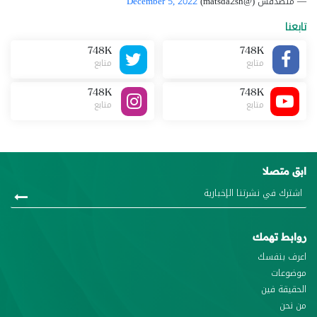
— متصدقش (@matsda2sh)
December 5, 2022
تابعنا
748K
748K
متابع
متابع
748K
748K
متابع
متابع
ابق متصلا
روابط تهمك
اعرف بنفسك
موضوعات
الحقيقة فين
من نحن