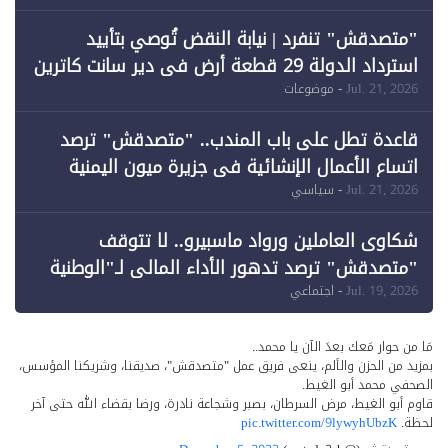
"متصدقش" تنفرد | نيابة النقض تُوصي بتأييد
استرداد الدولة 29 قطعة أرض في دير سانت كاترين
وقبول طعن الحكومة جزئيًا (1)
Jul. 21, 2026
- موضوعات
قاعدة تطل على باب المندب.. "متصدقش" ترصد
اتساع الأعمال الإنشائية في جزيرة ميون اليمنية
Jul. 21, 2026
- سياسي
شكاوى العاملين ورواد ماسبيرو.. لا تتوقف
"متصدقش" ترصد تدهور الأداء المالي لـ"الوطنية
للإعلام"
Jul. 19, 2026
- اجتماعي
مَا من حوار مَعك بعدَ الآن يا محمد..
بمزيد من الحزن والألم، ينعى فريق عمل "متصدقش"، صديقنا، وشريكنا المؤسس،
الصحفي محمد أبو الغيط.
قاوم أبو الغيط، مرض السرطان، بصبر وشجاعة نادرة، ورضا بقضاء الله حتى آخر
لحظة.
pic.twitter.com/9lywyhUbzK