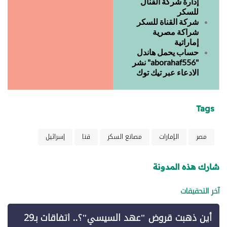
إدارة شركة القنال
للسكر
شركة القناة للسكر
شراكة مصرية
إماراتية
حساب يحمل هاندل
"aborahaf556" نشر
الادعاء عبر تيك توك
Tags
مصر
الإمارات
مصانع السكر
قنا
إسرائيل
شارك هذه المدونة
آخر التحقيقات
أين ذهبت قروض "عهد السيسي"؟.. اتفاقات بـ29