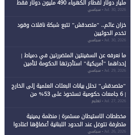
مليار دولار لقطاع الكهرباء 490 مليون دولار فقط
لـ"الطاقة المتجددة" (1)
Jul. 30, 2026
- سياسي
خزان عائم.. "متصدقش" تتبع شبكة ناقلات وقود
تخدم الحوثيين
Jul. 30, 2026
- سياسي
ما نعرفه عن السفينتين المتضررتين في دمياط |
إحداهما "أمريكية" استأجرتها الحكومة لتأمين
احتياجات الطاقة
Jul. 29, 2026
- سياسي
"متصدقش" تحلل بيانات البعثات العلمية إلى الخارج
| 6 جامعات حكومية تستحوذ على 53% من
المبتعثين خلال 12 عامًا و6 جامعات كان نصيبها 1%
Jul. 27, 2026
- تعليم
فقط
مخططات الاستيطان مستمرة | منظمة يمينية
متطرفة تتوغل عند الحدود اللبنانية أعضاؤها اعتادوا
خرق الحدود
Jul. 26, 2026
- سياسي