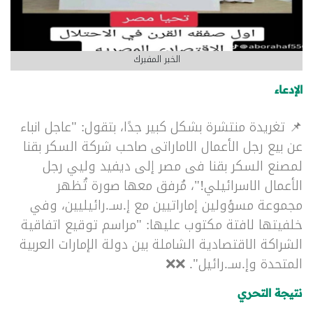
الخبر المفبرك
الإدعاء
📌 تغريدة منتشرة بشكل كبير جدًا، بتقول: "
عاجل انباء
عن بيع رجل الأعمال الاماراتى صاحب شركة السكر بقنا
لمصنع السكر بقنا فى مصر إلى ديفيد وليي رجل
الأعمال الاسرائيلي!"، مُرفق معها صورة تُظهر
مجموعة مسؤولين إماراتيين مع إ.سـ.رائيليين، وفي
خلفيتها لافتة مكتوب عليها: "مراسم توقيع اتفاقية
الشراكة الاقتصادية الشاملة بين دولة الإمارات العربية
المتحدة وإ.سـ.رائيل". ❌❌
نتيجة التحري