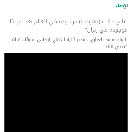
الإدعاء
"تاني جالية (يهودية) موجودة في العالم بعد أمريكا
موجودة في إيران"
اللواء محمد الغباري - مدير كلية الدفاع الوطني سابقًا - قناة
"صدى البلد"