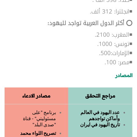
◾انجلترا: 312 ألف.
⭕ أكثر الدول العربية تواجد لليهود:
◾المغرب: 2100.
◾تونس: 1000.
◾الإمارات:500.
◾مصر: 100.
المصادر
مراجع التحقق
مصادر الادعاء
عدد اليهود في العالم
برنامج "على
وأماكن تواجدهم
مسئوليتي" - قناة
تاريخ اليهود في ايران
"صدى البلد"
تصريح اللواء محمد