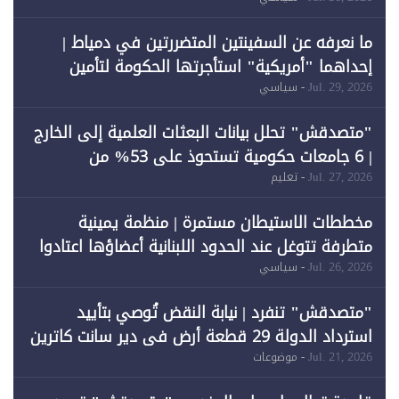
ما نعرفه عن السفينتين المتضررتين في دمياط |
إحداهما "أمريكية" استأجرتها الحكومة لتأمين
احتياجات الطاقة
Jul. 29, 2026
- سياسي
"متصدقش" تحلل بيانات البعثات العلمية إلى الخارج
| 6 جامعات حكومية تستحوذ على 53% من
المبتعثين خلال 12 عامًا و6 جامعات كان نصيبها 1%
Jul. 27, 2026
- تعليم
فقط
مخططات الاستيطان مستمرة | منظمة يمينية
متطرفة تتوغل عند الحدود اللبنانية أعضاؤها اعتادوا
خرق الحدود
Jul. 26, 2026
- سياسي
"متصدقش" تنفرد | نيابة النقض تُوصي بتأييد
استرداد الدولة 29 قطعة أرض في دير سانت كاترين
وقبول طعن الحكومة جزئيًا (1)
Jul. 21, 2026
- موضوعات