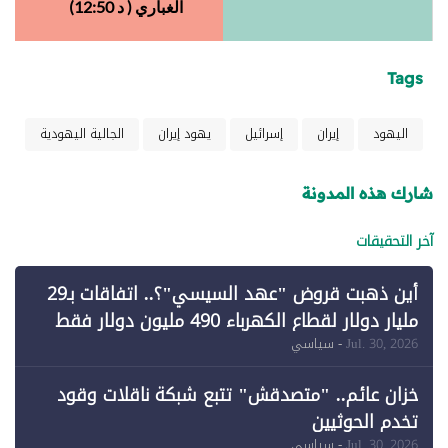
الغباري ( د 12:50)
Tags
اليهود
إيران
إسرائيل
يهود إيران
الجالية اليهودية
شارك هذه المدونة
آخر التحقيقات
أين ذهبت قروض "عهد السيسي"؟.. اتفاقات بـ29
مليار دولار لقطاع الكهرباء 490 مليون دولار فقط
لـ"الطاقة المتجددة" (1)
Jul. 30, 2026
- سياسي
خزان عائم.. "متصدقش" تتبع شبكة ناقلات وقود
تخدم الحوثيين
Jul. 30, 2026
- سياسي