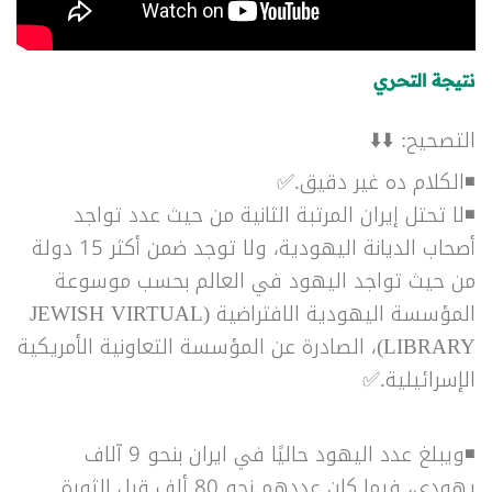
نتيجة التحري
التصحيح: ⬇️⬇️
◾الكلام ده غير دقيق.
✅
◾لا تحتل إيران المرتبة الثانية من حيث عدد تواجد
أصحاب الديانة اليهودية، ولا توجد ضمن أكثر 15 دولة
من حيث تواجد اليهود في العالم بحسب موسوعة
المؤسسة اليهودية الافتراضية (
JEWISH VIRTUAL
LIBRARY)، الصادرة عن المؤسسة التعاونية الأمريكية
الإسرائيلية.
✅
◾ويبلغ عدد اليهود حاليًا في ايران بنحو 9 آلاف
يهودي، فيما كان عددهم نحو 80 ألف قبل الثورة