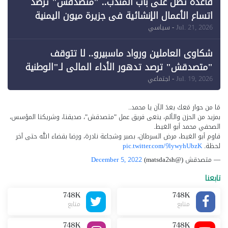
قاعدة تطل على باب المندب.. "متصدقش" ترصد
اتساع الأعمال الإنشائية في جزيرة ميون اليمنية
Jul. 21, 2026
- سياسي
شكاوى العاملين ورواد ماسبيرو.. لا تتوقف
"متصدقش" ترصد تدهور الأداء المالي لـ"الوطنية
للإعلام"
Jul. 19, 2026
- اجتماعي
مَا من حوار مَعك بعدَ الآن يا محمد..
بمزيد من الحزن والألم، ينعى فريق عمل "متصدقش"، صديقنا، وشريكنا المؤسس،
الصحفي محمد أبو الغيط.
قاوم أبو الغيط، مرض السرطان، بصبر وشجاعة نادرة، ورضا بقضاء الله حتى آخر
لحظة.
pic.twitter.com/9lywyhUbzK
— متصدقش (@matsda2sh)
December 5, 2022
تابعنا
748K
748K
متابع
متابع
748K
748K