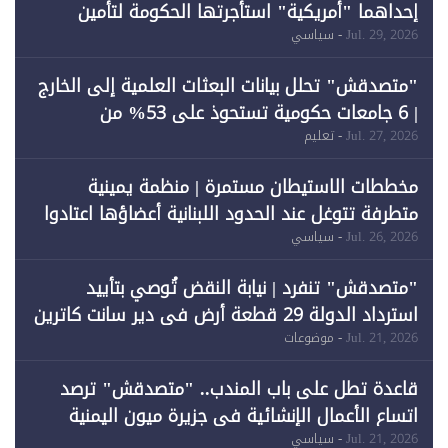
إحداهما "أمريكية" استأجرتها الحكومة لتأمين
احتياجات الطاقة
Jul. 29, 2026
- سياسي
"متصدقش" تحلل بيانات البعثات العلمية إلى الخارج
| 6 جامعات حكومية تستحوذ على 53% من
المبتعثين خلال 12 عامًا و6 جامعات كان نصيبها 1%
Jul. 27, 2026
- تعليم
فقط
مخططات الاستيطان مستمرة | منظمة يمينية
متطرفة تتوغل عند الحدود اللبنانية أعضاؤها اعتادوا
خرق الحدود
Jul. 26, 2026
- سياسي
"متصدقش" تنفرد | نيابة النقض تُوصي بتأييد
استرداد الدولة 29 قطعة أرض في دير سانت كاترين
وقبول طعن الحكومة جزئيًا (1)
Jul. 21, 2026
- موضوعات
قاعدة تطل على باب المندب.. "متصدقش" ترصد
اتساع الأعمال الإنشائية في جزيرة ميون اليمنية
Jul. 21, 2026
- سياسي