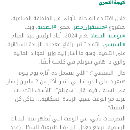
نتيجة التحري
خلال افتتاحه المرحلة الأولى من المنطقة الصناعية،
بمشروع
#مستقبل_مصر
، بمحور
#الضبعة
، وبدء
#موسم_الحصاد
لعام 2024، أعاد الرئيس عبد الفتاح
#السيسي
، انتقاد تأثير ارتفاع معدلات الزيادة السكانية،
على التنمية، وهو ما أشار إليه وزير الموارد المائية
والري د. هاني سويلم في كلمته أيضًا.
قال "السيسي": "اللي بيتعمل ده أثاره يوم بيوم
هتعود على الدولة اللي بتنمو أكتر من 2 مليون إنسان
في السنة"، فيما قال "سويلم": "للأسف التحديات
بتزيد مع الوقت بسبب الزيادة السكانية… بتاكل كل
التنمية".
التصريحات تأتي، في الوقت التي تُظهر فيه البيانات
الرسمية، تراجع معدل الزيادة الطبيعية للسكان (عدد