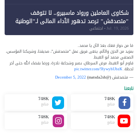
شكاوى العاملين ورواد ماسبيرو.. لا تتوقف
"متصدقش" ترصد تدهور الأداء المالي لـ"الوطنية
للإعلام"
Jul. 19, 2026
- اجتماعي
مَا من حوار مَعك بعدَ الآن يا محمد..
بمزيد من الحزن والألم، ينعى فريق عمل "متصدقش"، صديقنا، وشريكنا المؤسس،
الصحفي محمد أبو الغيط.
قاوم أبو الغيط، مرض السرطان، بصبر وشجاعة نادرة، ورضا بقضاء الله حتى آخر
لحظة.
pic.twitter.com/9lywyhUbzK
— متصدقش (@matsda2sh)
December 5, 2022
تابعنا
748K
748K
متابع
متابع
748K
748K
متابع
متابع