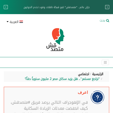
خزان عائم.. "متصدقش" تتبع شبكة ناقلات وقود تخدم الحوثيين
بحث
العربية
الرئيسية
اجتماعي
"تراجع مستمر".. هل يزيد سكان مصر 2 مليون سنوياً حقاً؟
اعرف
في الإنفوجراف التالي يرصد فريق #متصدقش،
كيف انخفضت معدلات الزيادة السكانية