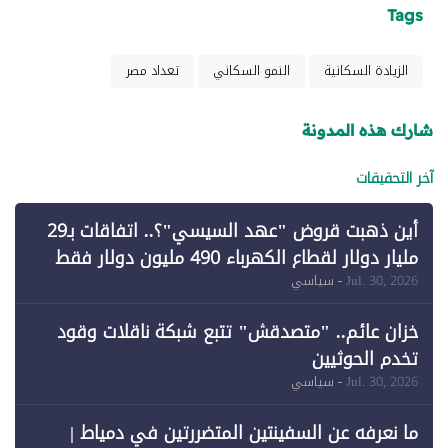
Tags
الزيادة السكانية
النمو السكاني
تعداد مصر
شارك هذه المدونة
آخر التحقيقات
أين ذهبت قروض "عهد السيسي"؟.. اتفاقات بـ29
مليار دولار لقطاع الكهرباء 490 مليون دولار فقط
لـ"الطاقة المتجددة" (1)
Jul. 30, 2026
- سياسي
خزان عائم.. "متصدقش" تتبع شبكة ناقلات وقود
تخدم الحوثيين
Jul. 30, 2026
- سياسي
ما نعرفه عن السفينتين المتضررتين في دمياط |