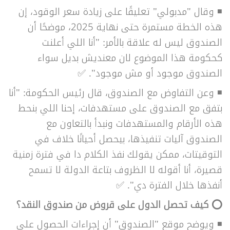
◾ وقال "مدبولي" تعليقًا على زيادة سعر الوقود، إن
هذه الخطة مستمرة حتى نهاية 2025، موضحًا أن
الصندوق ليس له علاقة بالأمر: "أنا اللي أعلنت
كحكومة هذا الموضوع لان معنديش بديل سواء
الصندوق موجود أو مش موجود".
✅
◾ وعن التفاوض مع الصندوق، قال رئيس الحكومة: "أنا
بتفق مع الصندوق على مستهدفات، إحنا اللي بنحط
هذه الأرقام والمستهدفات ونبدأ بالتعاون مع
الصندوق آليات تنفيذها، بيحصل أحيانًا خلاف في
التوقيتات، ممكن يقولك نفذ الكلام دا في فترة زمنية
قصيرة، أنا أقوله لا الظروف بتاعة الدولة لا تسمح
أنفذها خلال الفترة دي".
✅
⭕ كيف تحصل الدول على قروض من صندوق النقد؟
◾ ويوضح موقع "الصندوق" أن إجراءات الحصول على