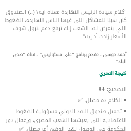
"كلام سيادة الرئيس النهاردة معناه ايه؟ (..) الصندوق
كان سببًا للمشاكل اللي فيها الناس النهارده، الضغوط
اللي يتعرض لها الشعب إنك ترفع دعم بترول شوف
الأسعار زادت أد إيه"
أحمد موسى - مقدم برنامج "على مسئوليتي" - قناة "صدى
البلد"
نتيجة التحري
التصحيح: ⬇️⬇️
◾ الكلام ده مضلل.
✅
◾ تحميل صندوق النقد الدولي مسؤولية الضغوط
الاقتصادية التي يعيشها الشعب المصري، وإغفال دور
الحكومة في الوصول لهذا الوضع، أمر مضلل.
✅