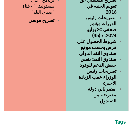
تعويم الجنيه في
مسئوليتي" - قناة
2016
"صدى البلد"
تصريحات رئيس
تصريح موسى
الوزراء، مؤتمر
صحفي 30 يوليو
2024، د (45)
شروط الحصول على
قرض بحسب موقع
صندوق النقد الدولي
صندوق النقد: يتعين
خفض الدعم للوقود
تصريحات رئيس
الوزراء عقب الزيادة
الأخيرة
مصر ثاني دولة
مقترضة من
الصندوق
Tags