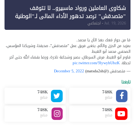
شكاوى العاملين ورواد ماسبيرو.. لا تتوقف
"متصدقش" ترصد تدهور الأداء المالي لـ"الوطنية
للإعلام"
Jul. 19, 2026
- اجتماعي
مَا من حوار مَعك بعدَ الآن يا محمد..
بمزيد من الحزن والألم، ينعى فريق عمل "متصدقش"، صديقنا، وشريكنا المؤسس،
الصحفي محمد أبو الغيط.
قاوم أبو الغيط، مرض السرطان، بصبر وشجاعة نادرة، ورضا بقضاء الله حتى آخر
لحظة.
pic.twitter.com/9lywyhUbzK
— متصدقش (@matsda2sh)
December 5, 2022
تابعنا
748K
748K
متابع
متابع
748K
748K
متابع
متابع