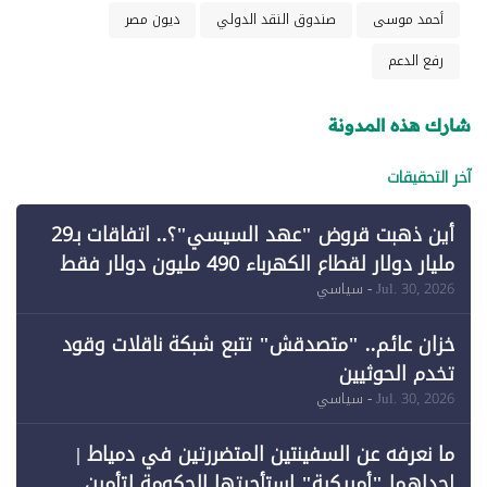
أحمد موسى
صندوق النقد الدولي
ديون مصر
رفع الدعم
شارك هذه المدونة
آخر التحقيقات
أين ذهبت قروض "عهد السيسي"؟.. اتفاقات بـ29
مليار دولار لقطاع الكهرباء 490 مليون دولار فقط
لـ"الطاقة المتجددة" (1)
Jul. 30, 2026
- سياسي
خزان عائم.. "متصدقش" تتبع شبكة ناقلات وقود
تخدم الحوثيين
Jul. 30, 2026
- سياسي
ما نعرفه عن السفينتين المتضررتين في دمياط |
إحداهما "أمريكية" استأجرتها الحكومة لتأمين