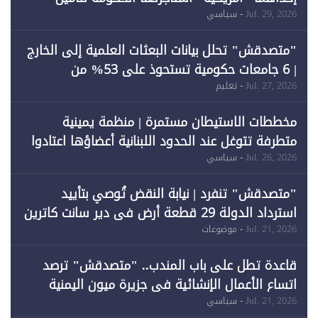
احتياجات الطاقة
Jul. 29, 2026
- سياسي
"متصدقش" تحلل بيانات البعثات العلمية إلى الخارج
| 6 جامعات حكومية تستحوذ على 53% من
المبتعثين خلال 12 عامًا و6 جامعات كان نصيبها 1%
Jul. 27, 2026
- تعليم
فقط
مخططات الاستيطان مستمرة | منظمة يمينية
متطرفة تتوغل عند الحدود اللبنانية أعضاؤها اعتادوا
خرق الحدود
Jul. 26, 2026
- سياسي
"متصدقش" تنفرد | نيابة النقض تُوصي بتأييد
استرداد الدولة 29 قطعة أرض في دير سانت كاترين
وقبول طعن الحكومة جزئيًا (1)
Jul. 21, 2026
- موضوعات
قاعدة تطل على باب المندب.. "متصدقش" ترصد
اتساع الأعمال الإنشائية في جزيرة ميون اليمنية
Jul. 21, 2026
- سياسي