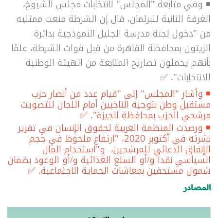
◾ وفي متابعة "المجلس" لانتخابات مجلس الشيوخ،
الغرفة الثانية للبرلمان، قال إن الشرطة منعت ممثليه
من "دخول لجنة مدرسة الجليل النموذجية بدائرة
الزيتون بمحافظة القاهرة من قبل قوات الشرطة، علمًا
بأنهم يحملون تصاريح المتابعة من الهيئة الوطنية
للانتخابات". ✅
◾ وأشار "المجلس" إلى "قيام عدد من أنصار حزب
مستقبل وطن بتوجيه الناخبين أمام اللجان للتصويت
مرشحي الحزب بمحافظة الجيزة". ✅
◾ ورصدت المنظمة العربية لحقوق الإنسان في تقرير
نشرته في أكتوبر 2020،
"ارتفاع ملحوظ في حجم
الإنفاق الدعائي للمرشحين، و"استخدام المال
السياسي نقداً و/أو السلع الغذائية و/أو الوعود بضمان
شمول مستحقين بمعاشات الحماية الاجتماعية.
✅
المصادر