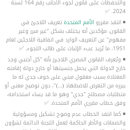
والتحفظات على قانون لجوء الأجانب رقم 164 لسنة
✅
2024.
◾
انتقد مقررو
الأمم المتحدة
تعريف اللاجئ في
القانون، مؤكدين أنه يختلف بشكل "غير مبرر وغير
مفهوم" عن التعريف الوارد في اتفاقية اللاجئين لعام
1951، ما يُزيد عبء الإثبات على طالب اللجوء.
✅
◾
ويُعرف القانون المصري اللاجئ بأنه "كل أجنبي وجد
خارج الدولة التي يحمل جنسيتها أو خارج دولة إقامته
المعتادة بسبب معقول مبني على خوف جدي له ما
يبرره من التعرض للاضطهاد (...)"، دون توضيح معنى أو
متطلبات مصطلح "جدي" وهو ما قد يساء استخدامه،
وفق خطاب مقرري الأمم المتحدة.
✅
◾ كما انتقد الخطاب عدم وضوح تشكيل ومسؤولية
والضمانات والأطر الحاكمة لعمل اللجنة الدائمة لشؤون