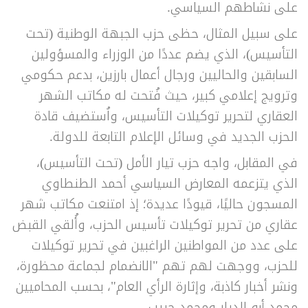
على نشاطهم السياسي.
على سبيل المثال، حظى حزب الجبهة الوطنية (تحت
التأسيس)، الذي يضم عددًا من الوزراء والمسؤولين
السابقين والحاليين ورجال أعمال بارزين، بدعم حكومي
وترويج إعلامي كبير، حيث فُتحت له مكاتب الشهر
العقاري لتحرير توكيلات التأسيس، واُستضيف قادة
الحزب الجديد في وسائل الإعلام التابعة للدولة.
في المقابل، واجه حزب تيار الأمل (تحت التأسيس)،
الذي يتزعمه المعارض السياسي أحمد الطنطاوي
المسجون حاليًا، قيودًا عديدة؛ إذ امتنعت مكاتب شهر
عقاري من تحرير توكيلات تأسيس الحزب، وأُلقي القبض
على عدد من المواطنين الراغبين في تحرير توكيلات
للحزب، ووجهت لهم تهم "الانضمام لجماعة محظورة،
ونشر أخبار كاذبة، وإثارة الرأي العام"، بحسب المحاميين
محمد أبو الديار ومحمد حبيب.