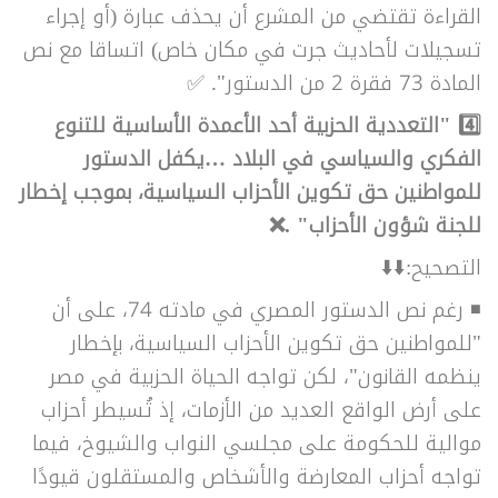
القراءة تقتضي من المشرع أن يحذف عبارة (أو إجراء
تسجيلات لأحاديث جرت في مكان خاص) اتساقا مع نص
المادة 73 فقرة 2 من الدستور".
✅
4️⃣
"التعددية الحزبية أحد الأعمدة الأساسية للتنوع
الفكري والسياسي في البلاد …يكفل الدستور
للمواطنين حق تكوين الأحزاب السياسية، بموجب إخطار
للجنة شؤون الأحزاب" .❌
التصحيح:⬇️⬇️
◾ رغم نص الدستور المصري في مادته 74، على أن
"للمواطنين حق تكوين الأحزاب السياسية، بإخطار
ينظمه القانون"،
لكن تواجه الحياة الحزبية في مصر
على أرض الواقع العديد من الأزمات، إذ تُسيطر أحزاب
موالية للحكومة على مجلسي النواب والشيوخ، فيما
تواجه أحزاب المعارضة والأشخاص والمستقلون قيودًا