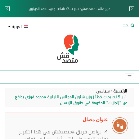
خزان عائم.. "متصدقش" تتبع شبكة ناقلات وقود تخدم الحوثيين
بحث
العربية
الرئيسية
سياسي
بـ 5 تصريحات خطأ | وزير شئون المجالس النيابية محمود فوزي يدافع
عن "إنجازات" الحكومة في حقوق الإنسان
عنوان مضلل
📌 يواصل فريق #متصدقش في هذا التقرير