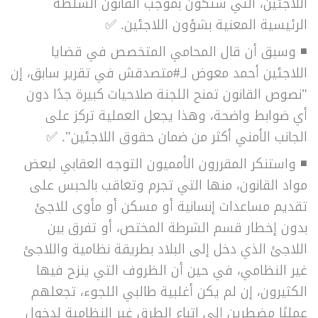
اللاجئين، التي ستكون بموجب القانون السلطة
الرئيسية المعنية بشؤون اللاجئين. ✅
◾ وسبق أن قال المحامي المتخصص في قضايا
اللاجئين أحمد معوض لـ#متصدقش في تقرير سابق، إن
"نصوص القانون تمنح اللجنة صلاحيات كبيرة جدًا دون
أي ضوابط واضحة، وهذا يجعل العملية تركز على
الجانب الأمني أكثر من ضمان حقوق اللاجئين". ✅
◾
واستنكر المقررون الأمميون التوجه العقابي لبعض
مواد القانون، منها التي تجرم وتعاقب بالحبس على
تقديم مساعدات إنسانية أو مسكن أو مأوى للاجئ
بدون إخطار قسم الشرطة المختص، أو تفرق بين
اللاجئ الذي دخل إلى البلاد بطريقة نظامية واللاجئ
غير النظامي، في حين أن الظروف التي ينزح فيها
الكثيرون، إن لم يكن أغلبية طالبي اللجوء، تجعلهم
عمليًا مضطرين إلى اتباع الطرق غير النظامية لدخول