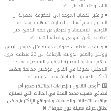
البلاد وطلب الحماية.
✅
◾
واعتبر الخطاب الموجه إلى الحكومة المصرية أن
القانون يُقحم أسباب واعتبارات "مبهمة وشديدة
التوسع" للاستبعاد والحرمان من صفة اللاجئ، مثل
"تهديد الأمن القومي والنظام العام".
✅
◾
وانتقدت منظمات حقوقية دولية مثل هيومن رايتس
ووتش والعفو الدولية، بالإضافة إلى 22 منظمة أخرى،
بينهم المبادرة المصرية للحقوق الشخصية ومنصة
اللاجئين، نصوصًا في القانون مؤكدين مخالفة بعضها
لأحكام الدستور والتزامات مصر الدولية.
✅
3️⃣
"أَوجب القانون (الإجراءات الجنائية) صدور أمر
قضائي مسبب محدد المدة في الحالات التي تستلزم
مراقبة الاتصالات والحسابات والمواقع الإلكترونية في
نطاق جرائم معينة دون غيرها". ❌