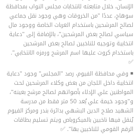
الإنسان، خلال متابعته لانتخابات مجلس النواب بمحافظة
سوهاج، عددًا "من الخروقات وهي وجود نقل جماعي
لصالح المرشحين باستخدام العربات الخاصة ووجود مال
سياسي لصالح بعض المرشحين"، بالإضافة إلى "دعاية
انتخابية وتوجيه للناخبين لصالح بعض المرشحين
باستخدام كروت عليها اسم المرشح ورمزه الانتخابي".
✅
◾ وفي محافظة الفيوم، رصد "المجلس" وجود "دعاية
انتخابية داخل اللجان من بعض وكلاء المرشحين لحث
المواطنين علي الإدلاء بأصواتهم لصالح مرشح بعينه"،
و"وجود خيمة علي بُعد 50 متر فقط من مدرسة
الشهيد صلاح الدين البشهي بدائرة بندر ومركز الفيوم
يُنقل فيها ناخبين بالميكروباص ويتم تسليم بطاقات
الرقم القومي للناخبين بها". ✅