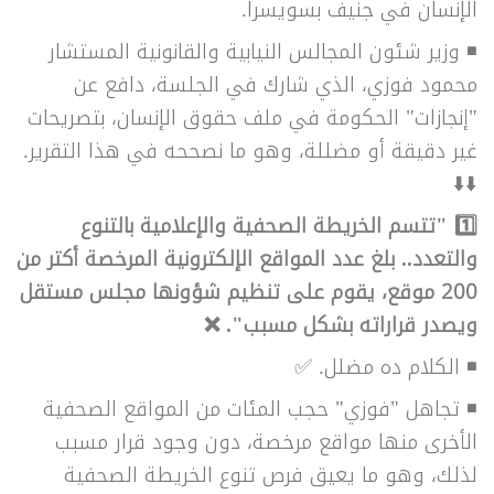
الإنسان في جنيف بسويسرا.
◾ وزير شئون المجالس النيابية والقانونية المستشار
محمود فوزي، الذي شارك في الجلسة، دافع عن
"إنجازات" الحكومة في ملف حقوق الإنسان، بتصريحات
غير دقيقة أو مضللة، وهو ما نصححه في هذا التقرير.
⬇️⬇️
1️⃣
"تتسم الخريطة الصحفية والإعلامية بالتنوع
والتعدد.. بلغ عدد المواقع الإلكترونية المرخصة أكتر من
200 موقع، يقوم على تنظيم شؤونها مجلس مستقل
ويصدر قراراته بشكل مسبب". ❌
◾ الكلام ده مضلل. ✅
◾ تجاهل "فوزي" حجب المئات من المواقع الصحفية
الأخرى منها مواقع مرخصة، دون وجود قرار مسبب
لذلك، وهو ما يعيق فرص تنوع الخريطة الصحفية