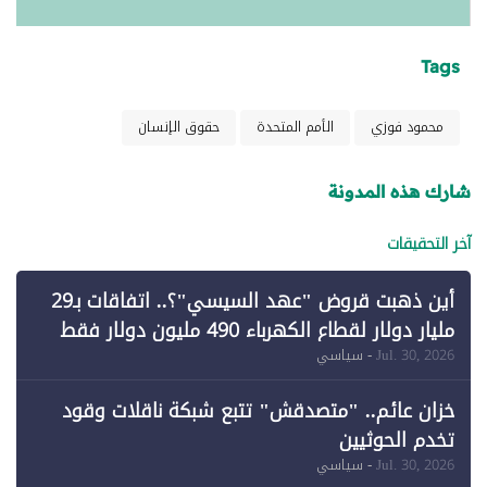
Tags
محمود فوزي
الأمم المتحدة
حقوق الإنسان
شارك هذه المدونة
آخر التحقيقات
أين ذهبت قروض "عهد السيسي"؟.. اتفاقات بـ29
مليار دولار لقطاع الكهرباء 490 مليون دولار فقط
لـ"الطاقة المتجددة" (1)
Jul. 30, 2026
- سياسي
خزان عائم.. "متصدقش" تتبع شبكة ناقلات وقود
تخدم الحوثيين
Jul. 30, 2026
- سياسي