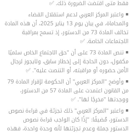
فقط متى اقتضت الضرورة ذلك. ✅
◾ واعتبر المركز العربي لدعم استقلال القضاء
والمحاماة، في بيان يوم 13 يناير 2025، أن هذه المادة
تخالف المادة 73 من الدستور، إذ تسمح بمراقبة
الاجتماعات الخاصة. ✅
◾ تنص المادة 73 على أن "حق الاجتماع الخاص سلميًا
مكفول، دون الحاجة
إلى إخطار سابق، ولايجوز لرجال
الأمن حضوره أو مراقبته، أو التنصت عليه".
✅
◾
وأوضح "المركز العربي" أن الحكومة لإقرار المادة 79
من القانون اعتمدت على المادة 57 من الدستور،
ووجدتها "مخرجًا لها".
✅
◾ واعتبر "المركز العربي" ذلك تجزئة في قراءة نصوص
الدستور، مُضيفًا: "
إذًا كان الواجب قراءة نصوص
الدستور جملة وعدم تجزئتها لأنه وحدة واحدة، فهذه