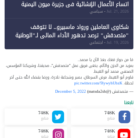
اتساع الأعمال الإنشائية في جزيرة ميون اليمنية
Jul. 21, 2026
- سياسي
شكاوى العاملين ورواد ماسبيرو.. لا تتوقف
"متصدقش" ترصد تدهور الأداء المالي لـ"الوطنية
للإعلام"
Jul. 19, 2026
- اجتماعي
مَا من حوار مَعك بعدَ الآن يا محمد..
بمزيد من الحزن والألم، ينعى فريق عمل "متصدقش"، صديقنا، وشريكنا المؤسس،
الصحفي محمد أبو الغيط.
قاوم أبو الغيط، مرض السرطان، بصبر وشجاعة نادرة، ورضا بقضاء الله حتى آخر
لحظة.
pic.twitter.com/9lywyhUbzK
— متصدقش (@matsda2sh)
December 5, 2022
تابعنا
748K
748K
متابع
متابع
748K
748K
متابع
متابع