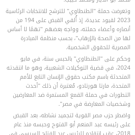
وتعرضت حملة "الطنطاوي" للترشح للانتخابات الرئاسية
2023 لقيود عديدة، إذ أُلقي القبض على 194 من
أنصاره وأعضاء حملته، وواجه بعضهم "تهمًا لا أساس
لها من الصحة بالإرهاب"، بحسب منظمة المبادرة
المصرية للحقوق الشخصية.
وحكم على "الطنطاوي" بالحبس سنة، في مايو
2024، في قضية التوكيلات الشعبية، وهو ما انتقدته
المتحدثة باسم مكتب حقوق الإنسان التابع للأمم
المتحدة، مارتا هورتادو، مُعتبرة أن ذلك "أحدث
التطورات في حملة القمع المستمرة ضد المعارضين
وشخصيات المعارضة في مصر".
واضطر حزب مصر القوية لتجميد نشاطه، بعد القبض
على رئيسه عبد المنعم أبو الفتوح وحبسه منذ عام
2018، عقب انتقاده للرئيس عبد الفتاح السيسي في