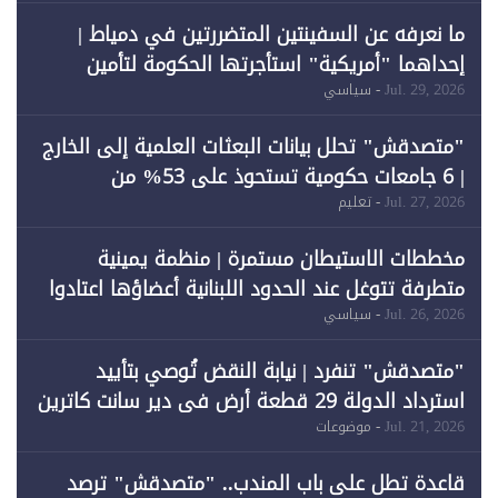
ما نعرفه عن السفينتين المتضررتين في دمياط |
إحداهما "أمريكية" استأجرتها الحكومة لتأمين
احتياجات الطاقة
Jul. 29, 2026
- سياسي
"متصدقش" تحلل بيانات البعثات العلمية إلى الخارج
| 6 جامعات حكومية تستحوذ على 53% من
المبتعثين خلال 12 عامًا و6 جامعات كان نصيبها 1%
Jul. 27, 2026
- تعليم
فقط
مخططات الاستيطان مستمرة | منظمة يمينية
متطرفة تتوغل عند الحدود اللبنانية أعضاؤها اعتادوا
خرق الحدود
Jul. 26, 2026
- سياسي
"متصدقش" تنفرد | نيابة النقض تُوصي بتأييد
استرداد الدولة 29 قطعة أرض في دير سانت كاترين
وقبول طعن الحكومة جزئيًا (1)
Jul. 21, 2026
- موضوعات
قاعدة تطل على باب المندب.. "متصدقش" ترصد