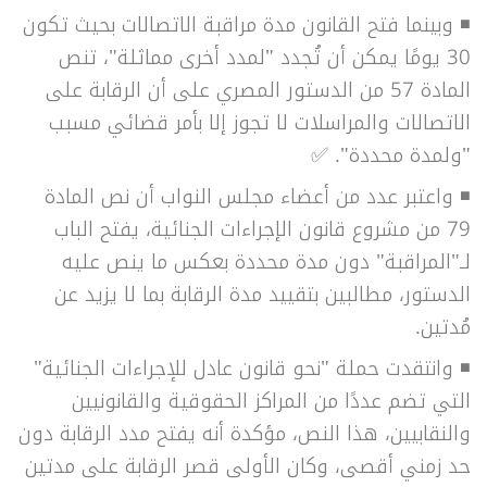
◾ وبينما فتح القانون مدة مراقبة الاتصالات بحيث تكون
30 يومًا يمكن أن تُجدد "لمدد أخرى مماثلة"، تنص
المادة 57 من الدستور المصري على أن الرقابة على
الاتصالات والمراسلات لا تجوز إلا بأمر قضائي مسبب
"ولمدة محددة". ✅
◾ واعتبر عدد من أعضاء مجلس النواب أن نص المادة
79 من مشروع قانون الإجراءات الجنائية، يفتح الباب
لـ"المراقبة" دون مدة محددة بعكس ما ينص عليه
الدستور، مطالبين
بتقييد مدة الرقابة بما لا يزيد عن
مُدتين.
◾ وانتقدت حملة "نحو قانون عادل للإجراءات الجنائية"
التي تضم عددًا من المراكز الحقوقية والقانونيين
والنقابيين، هذا النص، مؤكدة أنه يفتح مدد الرقابة دون
حد زمني أقصى، وكان الأولى قصر الرقابة على مدتين