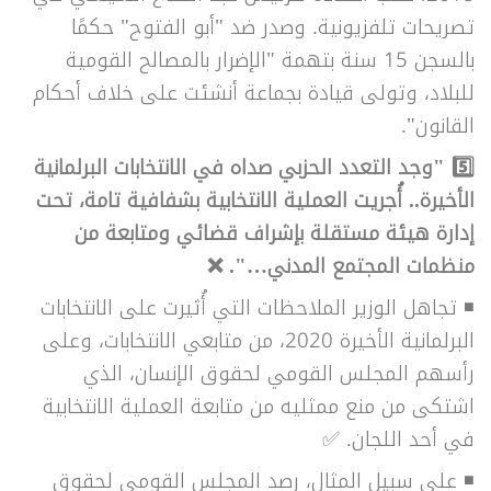
تصريحات تلفزيونية. وصدر ضد "أبو الفتوح" حكمًا
بالسجن 15 سنة بتهمة "الإضرار بالمصالح القومية
للبلاد، وتولى قيادة بجماعة أنشئت على خلاف أحكام
القانون".
5️⃣
"وجد التعدد الحزبي صداه في الانتخابات البرلمانية
الأخيرة.. أُجريت العملية الانتخابية بشفافية تامة، تحت
إدارة هيئة مستقلة بإشراف قضائي ومتابعة من
منظمات المجتمع المدني…". ❌
◾ تجاهل الوزير الملاحظات التي أُثيرت على الانتخابات
البرلمانية الأخيرة 2020، من متابعي الانتخابات، وعلى
رأسهم المجلس القومي لحقوق الإنسان، الذي
اشتكى من منع ممثليه من متابعة العملية الانتخابية
في أحد اللجان. ✅
◾ على سبيل المثال، رصد المجلس القومي لحقوق