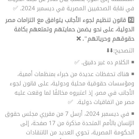
في نقابة الصحفيين المصرية في ديسمبر 2024. ✅
2️⃣
قانون تنظيم لجوء الأجانب يتوافق مع التزامات مصر
الدولية، على نحو يضمن حمايتهم وتمتعهم بكافة
حقوقهم وحرياتهم". ❌
التصحيح:⬇️⬇️
◾ الكلام ده غير دقيق. ✅
◾
هناك تحفظات عديدة من خبراء بمنظمات أممية،
ومؤسسات حقوقية محلية ودولية، على قانون لجوء
الأجانب في مصر، إذ اعتبروه مخالفًا لما وقعت عليه
مصر من اتفاقيات دولية.
✅
◾
في ديسمبر 2024، أرسل 7 من مقرري مجلس حقوق
الإنسان بالأمم المتحدة مذكرة من 17 صفحة، إلى
الحكومة المصرية، تحوي العديد من الانتقادات