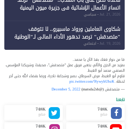
قاعدة تطل على باب المندب.. "متصدقش" ترصد
اتساع الأعمال الإنشائية في جزيرة ميون اليمنية
Jul. 21, 2026
- سياسي
شكاوى العاملين ورواد ماسبيرو.. لا تتوقف
"متصدقش" ترصد تدهور الأداء المالي لـ"الوطنية
للإعلام"
Jul. 19, 2026
- اجتماعي
مَا من حوار مَعك بعدَ الآن يا محمد..
بمزيد من الحزن والألم، ينعى فريق عمل "متصدقش"، صديقنا، وشريكنا المؤسس،
الصحفي محمد أبو الغيط.
قاوم أبو الغيط، مرض السرطان، بصبر وشجاعة نادرة، ورضا بقضاء الله حتى آخر
لحظة.
pic.twitter.com/9lywyhUbzK
— متصدقش (@matsda2sh)
December 5, 2022
تابعنا
748K
748K
متابع
متابع
748K
748K