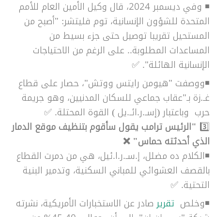
◾ وفي ديسمبر 2024، قال وكيل الأمين العام للأمم
المتحدة للشؤون الإنسانية، توم فليتشر: "أصبح من
المستحيل تقريبا توصيل حتى جزء بسيط من
المساعدات المطلوبة.. على الرغم من الاحتياجات
الإنسانية الهائلة". ✅
◾ووصفت "هيومن رايتس ووتش"،
حصار على قطاع
غـ.زة بـ"عقاب جماعي للسكان المدنيين، وهو جريمة
حرب وباعتبار (
إسـ.ر.ائـ.يل )
القوة المحتلة.
✅
3️⃣
"الرئيس ترامب يقول سأقوم بتنظيف موقع الدمار
الذي أحدثته حماس"
❌
◾الكلام ده مضلل، إ.سـ.ر.ا.ئيل، هي من دمرت القطاع
بالقصف العشوائي للمباني السكنية، وتدمير البنية
التحتية. ✅
◾وخلص
تقرير
صادر عن الاستخبارات الأمريكية، نشرته