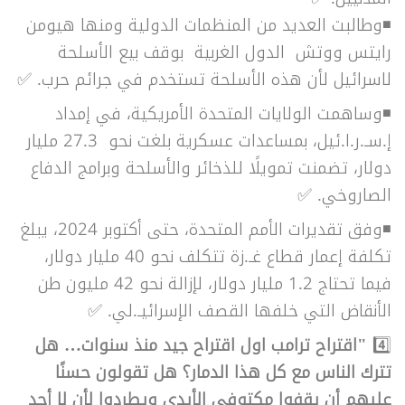
◾وطالبت العديد من المنظمات الدولية ومنها هيومن
رايتس ووتش الدول الغربية بوقف بيع الأسلحة
لاسرائيل لأن هذه الأسلحة تستخدم في جرائم حرب. ✅
◾وساهمت الولايات المتحدة الأمريكية، في إمداد
إ.سـ.ر.ا.ئيل، بمساعدات عسكرية بلغت نحو
27.3 مليار
دولار، تضمنت تمويلًا للذخائر والأسلحة وبرامج الدفاع
الصاروخي.
✅
◾
وفق تقديرات الأمم المتحدة، حتى أكتوبر 2024، يبلغ
تكلفة إعمار قطاع غـ.زة تتكلف نحو 40 مليار دولار،
فيما تحتاج 1.2 مليار دولار، لإزالة نحو 42 مليون طن
الأنقاض التي خلفها القصف الإسرائيـ.لي.
✅
4️⃣
"
اقتراح ترامب اول اقتراح جيد منذ سنوات…
هل
تترك الناس مع كل هذا الدمار؟ هل تقولون حسنًا
عليهم أن يقفوا مكتوفي الأيدي ويطردوا لأن لا أحد