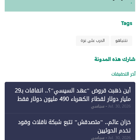
Tags
نتنياهو
الحرب على غزة
شارك هذه المدونة
آخر التحقيقات
أين ذهبت قروض "عهد السيسي"؟.. اتفاقات بـ29
مليار دولار لقطاع الكهرباء 490 مليون دولار فقط
لـ"الطاقة المتجددة" (1)
Jul. 30, 2026
- سياسي
خزان عائم.. "متصدقش" تتبع شبكة ناقلات وقود
تخدم الحوثيين
Jul. 30, 2026
- سياسي