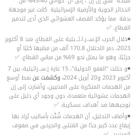
شبكة "سي إن إن"، إلى أن حوالي 40-45% من
الذخائر الجوية والأرضية الإسرائيلية كانت غير موجهة
بدقة مما يؤكد القصف العشوائي الذي أدى لتدمير
القطاع. ✅
◾خلال الحرب الإ.سـ.ر.ا.ئـ.يلية على القطاع، منذ 8 أكتوبر
2023،
دمر الاحتلال 170.8 ألف من مبانيها كليًا أو
جزئيًا، وهو ما يمثل نحو 69% من مباني القطاع.
✅
◾و حللت "العفو الدولية"، 15 غارة إ.سـ.رائيلية، بين 7
أكتوبر 2023 و20 أبريل 2024
، وكشفت عن
نمط أوسع
من الهجمات المتكررة على المدنيين، وأشارت إلى إن
الهجمات عشوائية متعمدة، دون وجود أي دليل على
توجيهها ضد أهداف عسكرية. ✅
◾وأضاف التحليل، أن الهجمات شُنّت بأساليب يُراد بها
إيقاع عدد كبير جدًا من القتلى والجرحى في صفوف
المدنيين. ✅