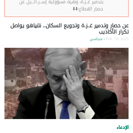
بتدمير غـ.ز.ة، ونفيه مسؤولية إسـ.ر.ائـ.يل عن
حصار القطاع:⬇️⬇️
عن حصار وتدمير غـ.ز.ة وتجويع السكان.. نتنياهو يواصل
تكرار الأكاذيب
Feb. 10, 2025
- سياسي
الإدعاء