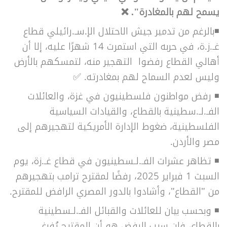
يسمح لهم بالمغادرة".
❌
◾بالرغم من تدمير جيش الاحتلال الإ.سـ.رائيلي قطاع
غـ.ز.ة، في حربه التي استمرت 14 شهرًا عليه، إلا أن
أهالي القطاع رفضوا التهجير منه، لتمسكهم بالأرض
وليس لعدم السماح لهم بمغادرته. ✅
◾
رفض مواطنون فلسطينيون في غزة، والعائلات
الفـ.لـ.سطينية بالقطاع، والقيادات السياسية
الفلسطينية، ضغوط الإدارة الأمريكية لتهجيرهم إلى
مصر والأردن.
◾
تظاهر عشرات الفـ.لـسطينيون في قطاع غـ.زة، يوم
السبت 1 فبراير 2025، رفضًا لمقترح ترامب بتهجيرهم
من "القطاع"، وأشادوا بالدور المصري الرافض للمقترح.
◾
وبحسب بيان للعائلات والقبائل الفـ.لـسطينية
بالقطاع، فإن سبب الرفض هو أن المقترح يُفرغ