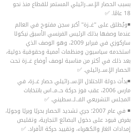
بسبب الحصار الإ.سـ.رائيلي المستمر للقطاع منذ نحو
18 عامًا. ✅
◾ويُطلق على "غـ.زة" أكبر سجن مفتوح في العالم
عندما وصفها بذلك الرئيس الفرنسي الأسبق نيكولا
ساركوزي في فبراير 2009، وهو الوصف الذي
استخدمه سياسيون ومنظمات أممية وحقوقية دولية،
بعد ذلك في أكثر من مناسبة لوصف أوضاع غـ.زة تحت
الحصار الإ.سـ.رائيلي. ✅
◾بدأت دولة الاحتلال الإ.سـ.رائيلي حصار غـ.زة، في
مارس 2006، عقب فوز حركة حـ.مـ.اس بانتخابات
المجلس التشريعي الفـ.لـ.سطيني. ✅
◾ في عام 2007؛ جري تشديد الحصار بحريًا وبريًا وجويًا،
بفرض قيود على دخول البضائع التجارية، وتقليص
إمدادات الغاز والكهرباء، وتقييد حركة الأفراد. ✅