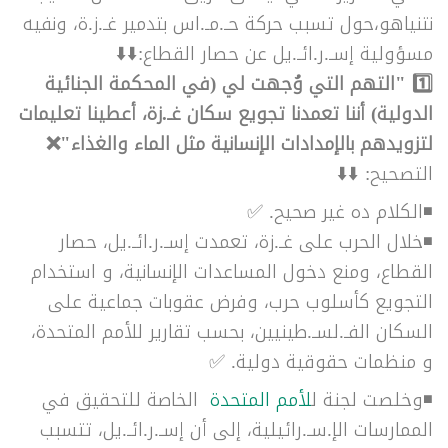
نتنياهو،حول تسبب حركة حـ.مـ.اس بتدمير غـ.ز.ة، ونفيه
مسؤولية
إسـ.ر.ائـ.يل عن حصار القطاع
:
⬇️⬇️
1️⃣
"التهم التي وُجهت لي (في المحكمة الجنائية
الدولية) أننا تعمدنا تجويع سكان غـ.زة، أعطينا تعليمات
لتزويدهم بالإمدادات الإنسانية مثل الماء والغذاء"❌
التصحيح: ⬇️⬇️
◾الكلام ده غير صحيح. ✅
◾خلال الحرب على غـ.زة، تعمدت إسـ.ر.ائـ.يل، حصار
القطاع، ومنع دخول المساعدات الإنسانية، و استخدام
التجويع كأسلوب حرب، وفرض عقوبات جماعية على
السكان الفـ.لسـ.طينيين، بحسب تقارير للأمم المتحدة،
و منظمات حقوقية دولية. ✅
◾وخلصت لجنة ل
لأمم المتحدة
الخاصة للتحقيق في
الممارسات الإ.سـ.رائيلية، إلى أن إسـ.ر.ائـ.يل، تتسبب