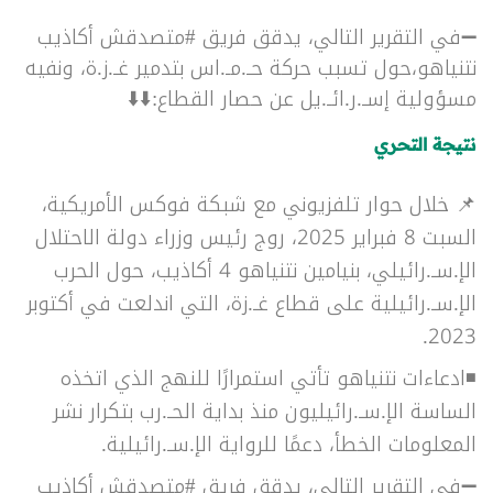
➖
في التقرير التالي، يدقق فريق #متصدقش أكاذيب
نتنياهو،حول تسبب حركة حـ.مـ.اس بتدمير غـ.ز.ة، ونفيه
مسؤولية
إسـ.ر.ائـ.يل عن حصار القطاع
:
⬇️⬇️
نتيجة التحري
📌 خلال حوار تلفزيوني مع شبكة فوكس الأمريكية،
السبت 8 فبراير 2025، روج رئيس وزراء دولة الاحتلال
الإ.سـ.رائيلي، بنيامين نتنياهو 4 أكاذيب، حول الحرب
الإ.سـ.رائيلية على قطاع غـ.زة، التي اندلعت في أكتوبر
2023.
◾ادعاءات نتنياهو تأتي استمرارًا للنهج الذي اتخذه
الساسة الإ.سـ.رائيليون منذ بداية الحـ.رب بتكرار نشر
المعلومات الخطأ، دعمًا للرواية الإ.سـ.رائيلية.
➖
في التقرير التالي، يدقق فريق #متصدقش أكاذيب