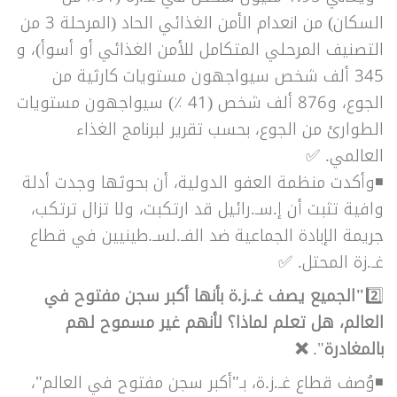
السكان) من انعدام الأمن الغذائي الحاد (المرحلة 3 من
التصنيف المرحلي المتكامل للأمن الغذائي أو أسوأ)، و
345 ألف شخص سيواجهون مستويات كارثية من
الجوع، و876 ألف شخص (41 ٪) سيواجهون مستويات
الطوارئ من الجوع، بحسب تقرير ل
برنامج الغذاء
العالمي. ✅
◾وأكدت منظمة العفو الدولية، أن بحوثها وجدت أدلة
وافية تثبت أن إ.سـ.رائيل قد ارتكبت، ولا تزال ترتكب،
جريمة الإبادة الجماعية ضد الفـ.لسـ.طينيين في قطاع
غـ.زة المحتل. ✅
2️⃣
"الجميع يصف غـ.ز.ة بأنها أكبر سجن مفتوح في
العالم، هل تعلم لماذا؟ لأنهم غير مسموح لهم
بالمغادرة
".
❌
◾وُصف قطاع غـ.ز.ة، بـ"أكبر سجن مفتوح في العالم"،