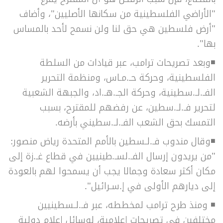
"الأراضي الفلسطينية من سكانها الأصليين"، وأضاف
"أرض فلسطين هي حق لنا ولن نسمح لأحد بالمساس
بها".
◾
وبعد تصريحات ترامب، عبر قيادات من السلطة
الفلسطينية، وحركة حـ.مـاس، ومنظمة التحرير
الفـ.لـ.سطينية، وحركة الجـ.هـ.اد، والجبهة الشعبية
لتحرير فـ.لـ.سطين، عن رفضهم للمقترح، بسبب
التمسك بحق الشعب الفـ.لـ.سطيني بأرضه.
◾
وقال مندوب فـ.لـسطين بالأمم المتحدة رياض منصور:
"من يريدون إرسال الفـ.لسـ.طينيين في قطاع غـ.زة إلى
مكان أكثر سعادة وجمالا يجب أن يسمحوا لهم بالعودة
إلى ديارهم الأولى في إ.سـرائيل".
◾
ومنذ طرح ترامب لمخططه، عبر فـ.لـسطينيين
مختلفين في تصريحات إعلامية، لوسائل إعلام دولية