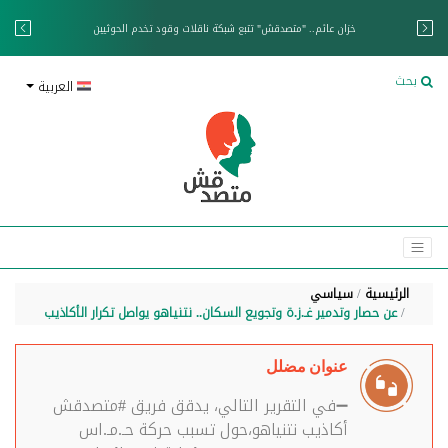
خزان عائم.. "متصدقش" تتبع شبكة ناقلات وقود تخدم الحوثيين
بحث
العربية
الرئيسية
سياسي
عن حصار وتدمير غـ.ز.ة وتجويع السكان.. نتنياهو يواصل تكرار الأكاذيب
عنوان مضلل
➖في التقرير التالي، يدقق فريق #متصدقش
أكاذيب نتنياهو،حول تسبب حركة حـ.مـ.اس