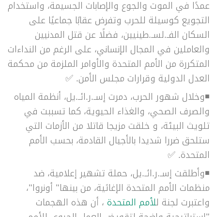
عمدًا في الموت والجوع والإصابات الجسيمة، واستخدام
التجويع كوسيلة للحرب وتفرض عقابًا جماعيًا على
السكان الفـ.لسـ.طينيين، فضلًا عن قتل المدنيين
والعاملين في المجال الإنساني، على الرغم من النداءات
المتكررة من الأمم المتحدة والأوامر الملزمة من محكمة
العدل الدولية وقرارات مجلس الأمن. ✅
◾وخلال شهور الحرب، دمرت إسـ.ر.ائـ.يل،
أنظمة المياه
والصرف الصحي، والغذاء الحيوية، كما تسببت في
تلويث البيئة، و خلقت مزيجا قاتلا من الأزمات التي
ستلحق ضررا شديدا بالأجيال القادمة، بحسب الأمم
المتحدة.
✅
◾
وأطلقت
إسـ.ر.ائـ.يل، حملة تشهير إعلامية، ضد
منظمات الأمم المتحدة الإغاثية، من بينها" أونروا"،
واعتبرت لجنة ل
لأمم المتحدة
، أن هذه الهجمات
"استراتيجية واضحة لتقويض العمل الحيوي للأمم