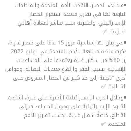
◾منذ بدء الحصار، انتقدت الأمم المتحدة والمنظمات
التابعة لها في تقارير متعدد استمرار الحصار
الإ.سـ.رائيلي، واعتبرته سبب مباشر لمعاناة أهالي
"غـ.ز.ة". ✅
◾في بيان لها بمناسبة مرور 15 عامًا على حصار غـ.ز.ة،
ذكرت منظمات تابعة للأمم المتحدة في يوليو 2022،
إن 80% من سكان غـ.زة يعتمدوا على المساعدات
الإنسانية، بسبب الفقر وارتفاع معدلات البطالة، وعوامل
أخرى "ناجمة إلى حد كبير عن الحصار المفروض على
القطاع". ✅
◾وخلال الحرب الإ.سـ.رائيلية الأخيرة على غـ.زة، اشتدت
القيود الإ.سـ.رائيلية على وصول المساعدات إلى
القطاع، خاصةً شمال غـ.ز.ة، بحسب تقارير للأمم
المتحدة. ✅