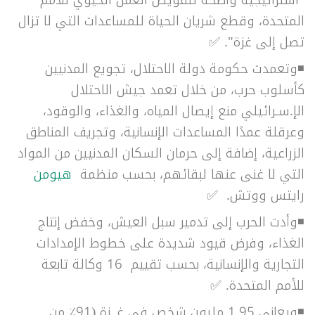
المتحدة، وقطع شريان الحياة للمساعدات التي لا تزال
تصل إلى غزة". ✅
◾وتعمدت حكومة دولة الاحتلال، تجويع المدنيين
كأسلوب حرب، من خلال
تعمد جيش الاحتلال
الإ.سـرائيلي منع إيصال المياه، والغذاء، والوقود،
وعرقلة عمدًا المساعدات الإنسانية، وتجريف المناطق
الزراعية، إضافة إلى حرمان السكان المدنيين من المواد
التي لا غنى عنها لبقائهم، بحسب منظمة
هيومن
رايتس ووتش.
✅
◾وأدت الحرب إلى
تدمير سبل العيش، وخفض إنتاج
الغذاء، وفرض قيود شديدة على خطوط الإمدادات
التجارية والإنسانية، بحسب
تقييم 16 وكالة تابعة
للأمم المتحدة. ✅
◾ويعاني
1.95 مليون شخص في غـ.زة (91٪ من