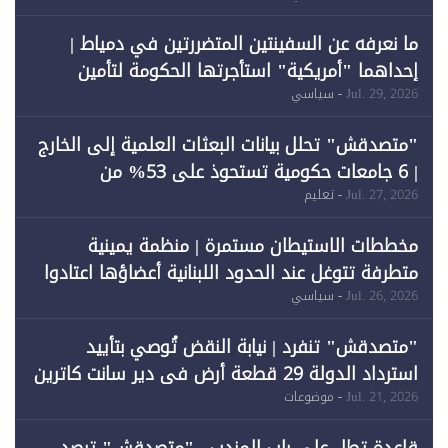
ما نعرفه عن السفينتين المتضررتين في دمياط |
إحداهما "أمريكية" استأجرتها الحكومة لتأمين
احتياجات الطاقة
Jul. 29, 2026
- سياسي
"متصدقش" تحلل بيانات البعثات العلمية إلى الخارج
| 6 جامعات حكومية تستحوذ على 53% من
المبتعثين خلال 12 عامًا و6 جامعات كان نصيبها 1%
Jul. 27, 2026
- تعليم
فقط
مخططات الاستيطان مستمرة | منظمة يمينية
متطرفة تتوغل عند الحدود اللبنانية أعضاؤها اعتادوا
خرق الحدود
Jul. 26, 2026
- سياسي
"متصدقش" تنفرد | نيابة النقض تُوصي بتأييد
استرداد الدولة 29 قطعة أرض في دير سانت كاترين
وقبول طعن الحكومة جزئيًا (1)
Jul. 21, 2026
- موضوعات