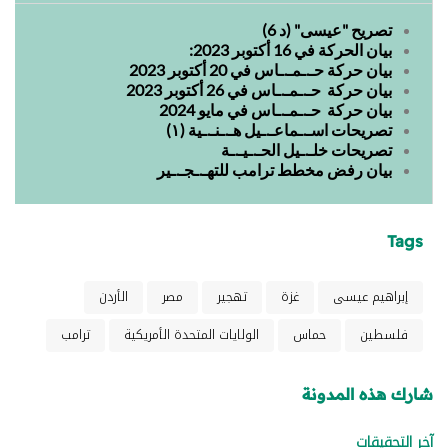
تصريح "عيسى" (د 6)
بيان الحركة في 16 أكتوبر 2023:
بيان حركة حـ.ـمـ.ـاس في 20 أكتوبر 2023
بيان حركة حـ.ـمـ.ـاس في 26 أكتوبر 2023
بيان حركة حـ.ـمـ.ـاس في مايو 2024
تصريحات اسـ.ـماعـ.ـيل هـ.ـنـ.ـية (١)
تصريحات خلـ.ـيل الحـ.ـيـ.ـة
بيان رفض مخطط ترامب للتهـ.ـجـ.ـير
Tags
إبراهيم عيسى
غزة
تهجير
مصر
الأردن
فلسطين
حماس
الولايات المتحدة الأمريكية
ترامب
شارك هذه المدونة
آخر التحقيقات