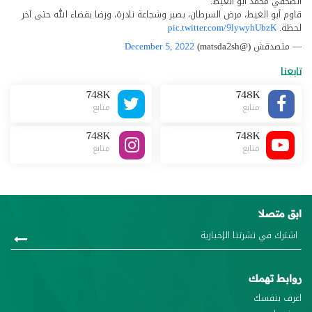
الصحفي محمد أبو الغيط.
قاوم أبو الغيط، مرض السرطان، بصبر وشجاعة نادرة، ورضا بقضاء الله حتى آخر
لحظة.
pic.twitter.com/9lywyhUbzK
— متصدقش (@matsda2sh)
December 5, 2022
تابعنا
748K
748K
متابع
متابع
748K
748K
متابع
متابع
ابق متصلا
روابط تهمك
اعرف بنفسك