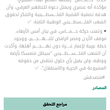
مؤكدة أنه عنصري ويمثل دعوة للتطهير العرقي، وأن
هدفه تصفية القضية الفلـ.ـسطـ.ـينية والتنكر لحقوق
الشعب الفلـ.ـسطـ.ـيني الوطنية الثابتة. ✅
◾ وثمنت حركة حـ.ـمـ.ـاس، في بيان أمس الأربعاء،
موقف الأردن ومصر الرافض للتـ.ـهـ.ـجـ.ـير، ووجود
خطة عربية لإعمار غـ..ـزة دون تهـ.ــجـ.ـير أهلها، وأكدت
أن الشعب الفلـ.ـسـ.ـطـ.ـيني "سيظل متمسكا بأرضه
ووطنه، ولن يقبل بأي حلول تنتقص من حقوقه
المشروعة في الحرية والاستقلال". ✅
#متصدقش
المصادر
مراجع التحقق