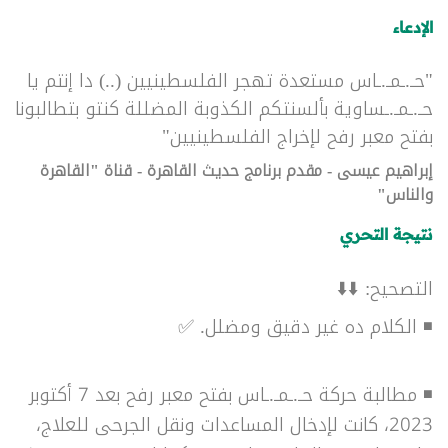
الإدعاء
"حـ.ـمـ.ـاس مستعدة تهجر الفلسطينيين (..) دا إنتم يا
حـ.ـمـ.ـساوية بألسنتكم الكذوبة المضللة كنتو بتطالبونا
بفتح معبر رفح لإخراج الفلسطينيين"
إبراهيم عيسى - مقدم برنامج حديث القاهرة - قناة "القاهرة
والناس"
نتيجة التحري
التصحيح: ⬇️⬇️
◾ الكلام ده غير دقيق ومضلل. ✅
◾ مطالبة حركة حـ.ـمـ.ـاس بفتح معبر رفح بعد 7 أكتوبر
2023، كانت لإدخال المساعدات ونقل الجرحى للعلاج،