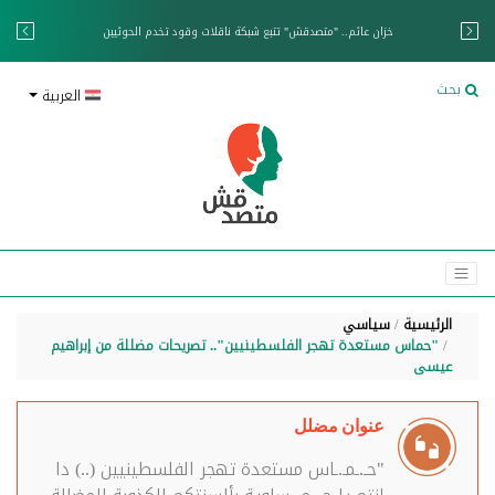
خزان عائم.. "متصدقش" تتبع شبكة ناقلات وقود تخدم الحوثيين
بحث
العربية
الرئيسية
سياسي
"حماس مستعدة تهجر الفلسطينيين".. تصريحات مضللة من إبراهيم
عيسى
عنوان مضلل
"حـ.ـمـ.ـاس مستعدة تهجر الفلسطينيين (..) دا