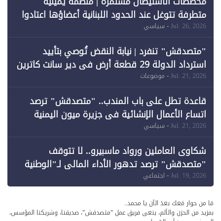
مخططات الاستيطان مستمرة | منظمة يمينية
متطرفة تتوغل عند الحدود اللبنانية أعضاؤها اعتادوا
خرق الحدود
Jul. 26, 2026
- سياسي
"متصدقش" تنفرد | نيابة النقض تُوصي بتأييد
استرداد الدولة 29 قطعة أرض في دير سانت كاترين
وقبول طعن الحكومة جزئيًا (1)
Jul. 21, 2026
- موضوعات
قاعدة تطل على باب المندب.. "متصدقش" ترصد
اتساع الأعمال الإنشائية في جزيرة ميون اليمنية
Jul. 21, 2026
- سياسي
شكاوى العاملين ورواد ماسبيرو.. لا تتوقف
"متصدقش" ترصد تدهور الأداء المالي لـ"الوطنية
للإعلام"
Jul. 19, 2026
- اجتماعي
مَا من حوار مَعك بعدَ الآن يا محمد..
بمزيد من الحزن والألم، ينعى فريق عمل "متصدقش"، صديقنا، وشريكنا المؤسس،