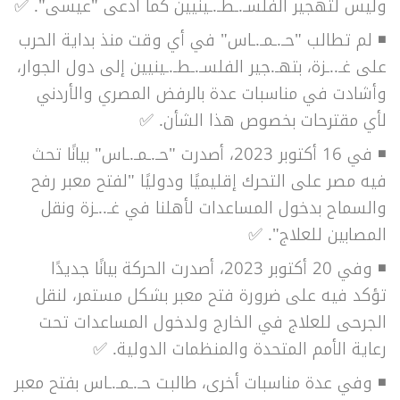
وليس لتهجير الفلسـ.ـطـ.ـينيين كما ادعى "عيسى". ✅
◾ لم تطالب "حـ.ـمـ.ـاس" في أي وقت منذ بداية الحرب
على غـ..ـزة، بتهـ.جير الفلسـ.ـطـ.ـينيين إلى دول الجوار،
وأشادت في مناسبات عدة بالرفض المصري والأردني
لأي مقترحات بخصوص هذا الشأن. ✅
◾ في 16 أكتوبر 2023، أصدرت "حـ.ـمـ.ـاس" بيانًا تحث
فيه مصر على التحرك
إقليميًا ودوليًا "لفتح معبر رفح
والسماح بدخول المساعدات لأهلنا في
غـ..ـزة
ونقل
المصابين للعلاج".
✅
◾ وفي 20 أكتوبر 2023، أصدرت الحركة بيانًا جديدًا
تؤكد فيه على ضرورة فتح معبر بشكل مستمر، لنقل
الجرحى للعلاج في الخارج ولدخول المساعدات تحت
رعاية الأمم المتحدة والمنظمات الدولية. ✅
◾ وفي عدة مناسبات أخرى، طالبت حـ.ـمـ.ـاس بفتح معبر