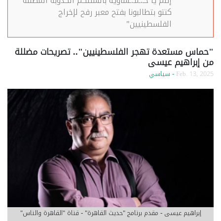
إنتم يا حـ.ـمـ.ـساوية بألسنتكم الكذوبة المضللة
كنتو بتطالبونا بفتح معبر رفح لإخراج
الفلسطينيين"
"حماس مستعدة تهجر الفلسطينيين".. تصريحات مضللة
من إبراهيم عيسى
Feb. 13, 2025
- سياسي
إبراهيم عيسى - مقدم برنامج "حديث القاهرة" - قناة "القاهرة والناس"