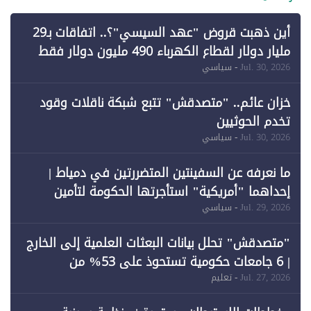
أين ذهبت قروض "عهد السيسي"؟.. اتفاقات بـ29
مليار دولار لقطاع الكهرباء 490 مليون دولار فقط
لـ"الطاقة المتجددة" (1)
Jul. 30, 2026
- سياسي
خزان عائم.. "متصدقش" تتبع شبكة ناقلات وقود
تخدم الحوثيين
Jul. 30, 2026
- سياسي
ما نعرفه عن السفينتين المتضررتين في دمياط |
إحداهما "أمريكية" استأجرتها الحكومة لتأمين
احتياجات الطاقة
Jul. 29, 2026
- سياسي
"متصدقش" تحلل بيانات البعثات العلمية إلى الخارج
| 6 جامعات حكومية تستحوذ على 53% من
المبتعثين خلال 12 عامًا و6 جامعات كان نصيبها 1%
Jul. 27, 2026
- تعليم
فقط