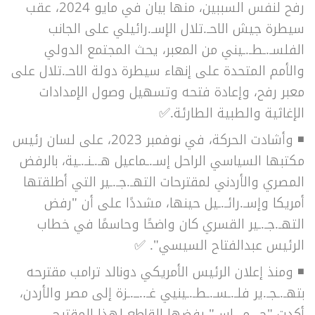
رفح لنفس السببين، منها بيان في مايو 2024، عقب
سيطرة جيش الاحـ.تلال الإسـ.رائيلي على الجانب
الفلسـ.ـطـ.ـيني من المعبر، يحث المجتمع الدولي
والأمم المتحدة على إنهاء سيطرة دولة الاحـ.تلال على
معبر رفح
، وإعادة فتحه وتسهيل وصول الإمدادات
الإغاثية والطبية الطارئة.
✅
◾ وأشادت الحركة، في نوفمبر 2023، على لسان رئيس
مكتبها السياسي الراحل إسـ.ـماعيل هـ.ـنـ.ـية، بالرفض
المصري والأردني لمقترحات التهـ.جـ.ـير التي أطلقتها
أمريكا وإسـ.رائـ.ـيل حينها، مشددًا على أن "رفض
التهـ.جـ.ـير القسري كان واضحًا وحاسمًا في خطاب
الرئيس عبدالفتاح السيسي". ✅
◾ ومنذ إعلان الرئيس الأمريكي دونالد ترامب مقترحه
بتهـ.ـجـ.ير فلـ.ـسـ.ـطـ.ـينيي غـ..ــ.ـزة إلى مصر والأردن،
أكدت "حـ.ـمـ.ـاس" رفضها القاطع لهذا المقترح،