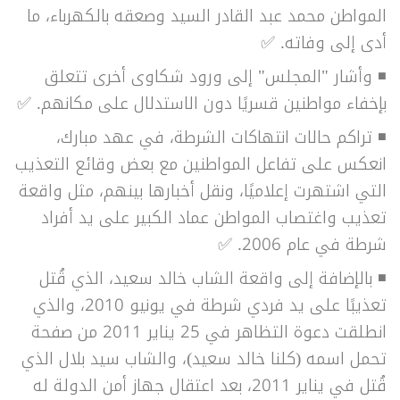
المواطن محمد عبد القادر السيد وصعقه بالكهرباء، ما
أدى إلى وفاته. ✅
◾ وأشار "المجلس" إلى ورود شكاوى أخرى تتعلق
بإخفاء مواطنين قسريًا دون الاستدلال على مكانهم. ✅
◾ تراكم حالات انتهاكات الشرطة، في عهد مبارك،
انعكس على تفاعل المواطنين مع بعض وقائع التعذيب
التي اشتهرت إعلاميًا، ونقل أخبارها بينهم، مثل واقعة
تعذيب واغتصاب المواطن عماد الكبير على يد أفراد
شرطة في عام 2006. ✅
◾ بالإضافة إلى واقعة الشاب خالد سعيد، الذي قُتل
تعذيبًا على يد فردي شرطة في يونيو 2010، والذي
انطلقت دعوة التظاهر في 25 يناير 2011 من صفحة
تحمل اسمه (كلنا خالد سعيد)، والشاب سيد بلال الذي
قُتل في يناير 2011، بعد اعتقال جهاز أمن الدولة له