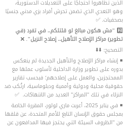
الذين تظاهروا احتجاجًا على التعديلات الدستورية،
وهو التعدي الذي تضمن تحرش أفراد بزي مدني جنسيًا
بصحفيات. ✅
2️⃣ "
مش هكون مبالغ لو قلتلكم.. في تفرد (في
تطوير) مراكز الإصلاح التأهيل.. إصلاح النزيل"
. ❌
التصحيح: ⬇️⬇️
◾ إنشاء مراكز الإصلاح والتأهيل الجديدة لم ينعكس
بدوره على تطوير وزارة الداخلية لأسلوب عملها مع
الممحتجزين، والعمل على إصلاحهم؛ فبحسب تقارير
حقوقية محلية ودولية وأممية ودبلوماسية، ارتُكب ضد
النزلاء في تلك "المراكز" العديد من الانتهاكات. ✅
◾
في يناير 2025، أعربت ماري لولور، المقررة الخاصة
بمجلس حقوق الإنسان التابع للأمم المتحدة، عن قلقها
من "الظروف السيئة التي يحتجز فيها المدافعون عن