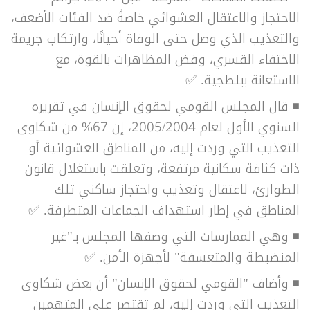
الاحتجاز والاعتقال العشوائي خاصةً ضد الفئات الأضعف،
والتعذيب الذي وصل حتى الوفاة أحيانًا، وارتكاب جريمة
الاختفاء القسري، وفض المظاهرات بالقوة، مع
الاستعانة ببلطجية. ✅
◾ قال المجلس القومي لحقوق الإنسان في تقريره
السنوي الأول لعام 2005/2004، إن 67% من شكاوى
التعذيب التي وردت إليه، من المناطق العشوائية أو
ذات كثافة سكانية مرتفعة، وتعلقت باستغلال قانون
الطوارئ، لاعتقال وتعذيب واحتجاز ساكني تلك
المناطق في إطار استهداف الجماعات المتطرفة. ✅
◾ وهي الممارسات التي وصفها المجلس بـ"غير
المنضبطة والمتعسفة" لأجهزة الأمن. ✅
◾ وأضاف "القومي لحقوق الإنسان" أن بعض شكاوى
التعذيب التي وردت إليه، لم تقتصر على المتهمين