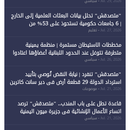
احتياجات الطاقة
Jul. 29, 2026
- سياسي
"متصدقش" تحلل بيانات البعثات العلمية إلى الخارج
| 6 جامعات حكومية تستحوذ على 53% من
المبتعثين خلال 12 عامًا و6 جامعات كان نصيبها 1%
Jul. 27, 2026
- تعليم
فقط
مخططات الاستيطان مستمرة | منظمة يمينية
متطرفة تتوغل عند الحدود اللبنانية أعضاؤها اعتادوا
خرق الحدود
Jul. 26, 2026
- سياسي
"متصدقش" تنفرد | نيابة النقض تُوصي بتأييد
استرداد الدولة 29 قطعة أرض في دير سانت كاترين
وقبول طعن الحكومة جزئيًا (1)
Jul. 21, 2026
- موضوعات
قاعدة تطل على باب المندب.. "متصدقش" ترصد
اتساع الأعمال الإنشائية في جزيرة ميون اليمنية
Jul. 21, 2026
- سياسي