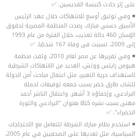
على إثر حادث كنيسة القديسين. ✅
◾ وفي توثيق أوسع للانتهاكات خلال عهد الرئيس
الأسبق حسني مبارك، رصدت المنظمة المصرية لحقوق
الإنسان 460 حالة تعذيب، خلال الفترة من عام 1993
إلى 2009، تسببت فى وفاة 167 شخصًا. ✅
◾ وفي تقريرها عن مصر لعام 2010، وثقت منظمة
هيومن رايتس ووتش، العديد من الانتهاكات الشرطية
لاستهداف حرية التعبير، مثل اعتقال مباحث أمن الدولة
للشاب طارق خضر بسبب جمعه توقيعات لحملة
البرادعي، وإخفاؤه 3 أشهر، واعتقال الناشر أحمد
مهنى بسبب نشره كتابًا بعنوان "البرادعي والثورة
الخضراء". ✅
◾ استخدم نظام مبارك الشرطة للتعامل مع الاحتجاجات
السياسية، مثل تعديها على الصحفيين في عام 2005،