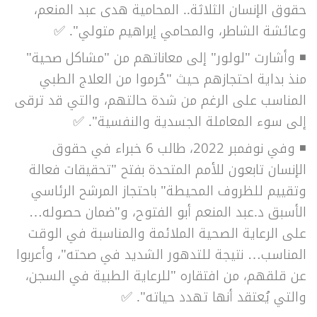
حقوق الإنسان الثلاثة.. المحامية هدى عبد المنعم،
وعائشة الشاطر، والمحامي إبراهيم متولي".
✅
◾
وأشارت "لولور" إلى معاناتهم من "مشاكل صحية"
منذ بداية احتجازهم حيث "حُرموا من العلاج الطبي
المناسب على الرغم من شدة حالتهم، والتي قد ترقى
إلى سوء المعاملة الجسدية والنفسية".
✅
◾
وفي نوفمبر 2022، طالب 6 خبراء في حقوق
الإنسان تابعون للأمم المتحدة بفتح "تحقيقات فعالة
وتقييم للظروف المحيطة" باحتجاز المرشح الرئاسي
الأسبق د.عبد المنعم أبو الفتوح، و"ضمان حصوله…
على الرعاية الصحية الملائمة والمناسبة في الوقت
المناسب… نتيجة للتدهور الشديد في صحته"، وأعربوا
عن قلقهم، من افتقاره "للرعاية الطبية في السجن،
والتي يُعتقد أنها تهدد حياته".
✅