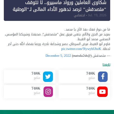
شكاوى العاملين ورواد ماسبيرو.. لا تتوقف
"متصدقش" ترصد تدهور الأداء المالي لـ"الوطنية
للإعلام"
Jul. 19, 2026
- اجتماعي
مَا من حوار مَعك بعدَ الآن يا محمد..
بمزيد من الحزن والألم، ينعى فريق عمل "متصدقش"، صديقنا، وشريكنا المؤسس،
الصحفي محمد أبو الغيط.
قاوم أبو الغيط، مرض السرطان، بصبر وشجاعة نادرة، ورضا بقضاء الله حتى آخر
لحظة.
pic.twitter.com/9lywyhUbzK
— متصدقش (@matsda2sh)
December 5, 2022
تابعنا
748K
748K
متابع
متابع
748K
748K
متابع
متابع