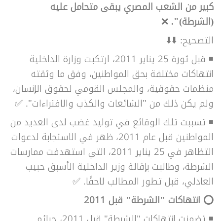
كبير من الشعب المصري يبقى متحامل عليه
(الشرطة)".
❌
التصحيح: ⬇️⬇️
◾ قبل ثورة 25 يناير 2011، ارتكبت وزارة الداخلية
انتهاكات مختلفة بحق المواطنين، وفق ما وثقته
منظمات حقوقية، والمجلس القومي لحقوق الإنسان،
ولم يكن ذلك من "الشائعات والكذب والافتراءات". ✅
◾ تسببت تلك الوقائع في توليد غضب لدى العديد من
المواطنين قبل عام 2011، ظهر في الاستجابة لدعوات
التظاهر في 25 يناير 2011، التي استهدفت ممارسات
الشرطة، وطالبت بإقالة وزير الداخلية الأسبق حبيب
العادلي، قبل تطور المطالب لاحقًا. ✅
⭕ انتهاكات "الشرطة" قبل 2011
◾ تضمنت انتهاكات "الشرطة" قبل 2011، جرائم