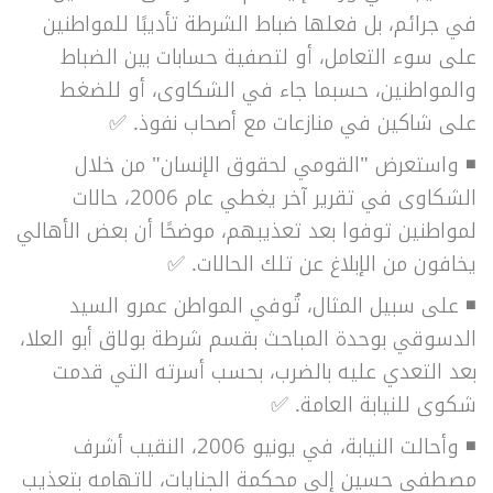
في جرائم، بل فعلها ضباط الشرطة تأديبًا للمواطنين
على سوء التعامل، أو لتصفية حسابات بين الضباط
والمواطنين، حسبما جاء في الشكاوى، أو للضغط
على شاكين في منازعات مع أصحاب نفوذ. ✅
◾ واستعرض "القومي لحقوق الإنسان" من خلال
الشكاوى في تقرير آخر يغطي عام 2006، حالات
لمواطنين توفوا بعد تعذيبهم، موضحًا أن بعض الأهالي
يخافون من الإبلاغ عن تلك الحالات. ✅
◾ على سبيل المثال، تُوفي المواطن عمرو السيد
الدسوقي بوحدة المباحث بقسم شرطة بولاق أبو العلا،
بعد التعدي عليه بالضرب، بحسب أسرته التي قدمت
شكوى للنيابة العامة. ✅
◾ وأحالت النيابة، في يونيو 2006، النقيب أشرف
مصطفى حسين إلى محكمة الجنايات، لاتهامه بتعذيب