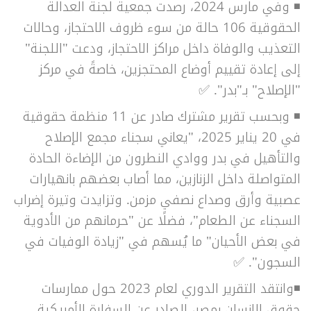
◾
وفي مارس 2024، رصدت جمعية لجنة العدالة
الحقوقية 106 حالة من سوء ظروف الاحتجاز، وحالات
التعذيب والوفاة داخل مراكز الاحتجاز، ودعت "اللجنة"
إلى إعادة تقييم أوضاع المحتجزين، خاصةً في مركز
"الإصلاح" بـ"بدر".
✅
◾
وبحسب تقرير مشترك صادر عن 11 منظمة حقوقية
في 20 يناير 2025، "يعاني سجناء مجمع الإصلاح
والتأهيل في بدر ووادي النطرون من الإضاءة الحادة
المتواصلة داخل الزنازين، مما أصاب بعضهم بانهيارات
عصبية وأرق وصداع نصفي مزمن. وتزايدت وتيرة إضراب
السجناء عن الطعام"، فضلًا عن "حرمانهم من الأدوية
في بعض الأحيان" ما يُسهم في "زيادة الوفيات في
السجون".
✅
◾و
انتقد التقرير الدوري لعام 2023 حول ممارسات
حقوق الإنسان بمصر، الصادر عن السفارة الأمريكية