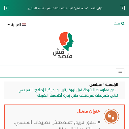
خزان عائم.. "متصدقش" تتبع شبكة ناقلات وقود تخدم الحوثيين
بحث
العربية
الرئيسية
سياسي
عن ممارسات الشرطة قبل ثورة يناير.. و"مراكز الإصلاح" السيسي
يُدلي بتصريحات غير دقيقة خلال زيارة أكاديمية الشرطة
عنوان مضلل
◾ يدقق فريق #متصدقش تصريحات السيسي،