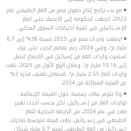
◾ مع بدء تراجع إنتاج حقول مصر من الغاز الطبيعي عام
2023، اتجهت الحكومة إلى الاعتماد على الغاز
الإ.سـ.رائيلي في تلبية احتياجات السوق المحلي.
◾ ارتفعت واردات مصر في 2023 بنسبة 38% إلى 8.7
مليار م³، وفي 2024، رغم تفاقم الحرب على غزة،
استمرت واردات الغاز من إسرائيل في الارتفاع لتصل
إلى 10.16 مليار م³. وخلال الربع الأول من 2025، بلغت
واردات الغاز 2.55 مليار م³، بانخفاض طفيف قدره 3%
عن الفترة المماثلة من 2024.
◾ ولا تتوفر بيانات رسمية، حول القيمة الإجمالية
لواردات الغاز من إ.سـ.رائيل، لكن بحسب أحدث تقرير
صادر في عام 2024، من الرابطة التجارية للغاز
الطبيعي في إ.سـ.رائيل، بلغت قيمة متوسط صادرات
إ.سـ.رائيل من الغاز الطبيعي لمصر 3.7 مليار شيكل