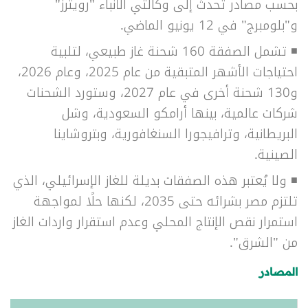
بحسب مصادر تحدث إلى وكالتي الأنباء "رويترز"
و"بلومبرج" في 12 يونيو الماضي.
◾ تشمل الصفقة 160 شحنة غاز طبيعي، لتلبية
احتياجات الأشهر المتبقية من عام 2025، وعام 2026،
و130 شحنة أخرى في عام 2027، وستورد الشحنات
شركات عالمية، بينها أرامكو السعودية، وشل
البريطانية، وترافيجورا السنغافورية، وبتروشاينا
الصينية.
◾ ولا يُعتبر هذه الصفقات بديلة للغاز الإسرائيلي، الذي
تلتزم مصر بشرائه حتى 2035، لكنها حلًا لمواجهة
استمرار نقص الإنتاج المحلي وعدم استقرار واردات الغاز
من "الشرق".
المصادر