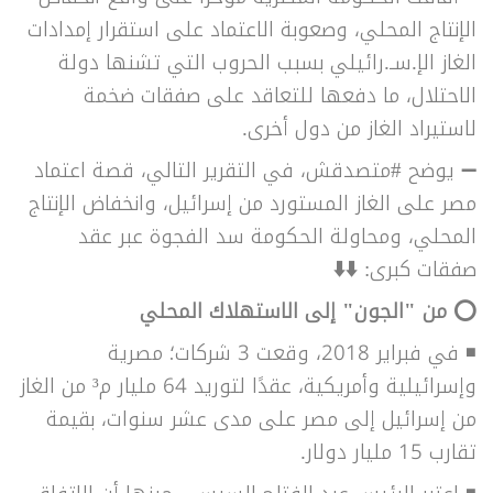
الإنتاج المحلي، وصعوبة الاعتماد على استقرار إمدادات
الغاز الإ.سـ.رائيلي بسبب الحروب التي تشنها دولة
الاحتلال، ما دفعها للتعاقد على صفقات ضخمة
لاستيراد الغاز من دول أخرى.
➖ يوضح #متصدقش، في التقرير التالي، قصة اعتماد
مصر على الغاز المستورد من إسرائيل، وانخفاض الإنتاج
المحلي، ومحاولة الحكومة سد الفجوة عبر عقد
صفقات كبرى:
⬇️⬇️
⭕ من "الجون" إلى الاستهلاك المحلي
◾ في فبراير 2018، وقعت 3 شركات؛ مصرية
وإسرائيلية وأمريكية، عقدًا لتوريد 64 مليار م³ من الغاز
من إسرائيل إلى مصر على مدى عشر سنوات، بقيمة
تقارب 15 مليار دولار.