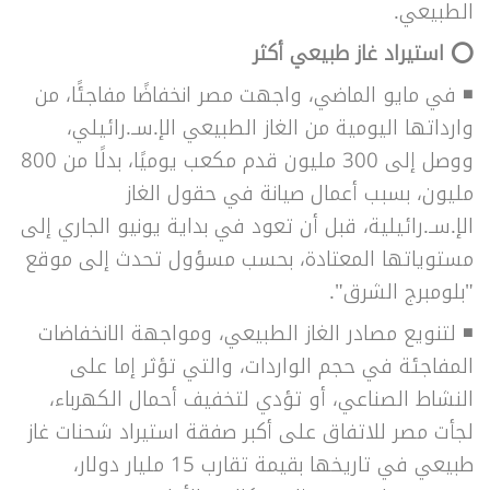
الطبيعي.
⭕ استيراد غاز طبيعي أكثر
◾ في مايو الماضي، واجهت مصر انخفاضًا مفاجئًا، من
وارداتها اليومية من الغاز الطبيعي الإ.سـ.رائيلي،
ووصل إلى 300 مليون قدم مكعب يوميًا، بدلًا من 800
مليون، بسبب أعمال صيانة في حقول الغاز
الإ.سـ.رائيلية، قبل أن تعود في بداية يونيو الجاري إلى
مستوياتها المعتادة، بحسب مسؤول تحدث إلى موقع
"بلومبرج الشرق".
◾ لتنويع مصادر الغاز الطبيعي، ومواجهة الانخفاضات
المفاجئة في حجم الواردات، والتي تؤثر إما على
النشاط الصناعي، أو تؤدي لتخفيف أحمال الكهرباء،
لجأت مصر للاتفاق على أكبر صفقة استيراد شحنات غاز
طبيعي في تاريخها بقيمة تقارب 15 مليار دولار،