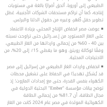
الطبيعي إلى أوروبا، ألحق أضرارًا بالغة في مستويات
إنتاجه، كما أن تراكم مستحقات الشركات الأجنبية، عَطل
تطوير حقل ظُهر، وغيره من حقول الدلتا والبرلس.
◾ عوضت مصر انخفاض الإنتاج المحلي، بزيادة الاعتماد
على الغاز المستورد من إ.سـ.رائيل حتى تراوحت نسبته
بين 40 - 60% من إجمالي وارداتها من الغاز الطبيعي،
وفقًا لوكالة رويترز، وهو ما يغطي 15٪ إلى 20%، من
الاحتياجات المحلية.
◾ انخفاض واردات الغاز الطبيعي من إسرائيل إلى مصر
قد يُشكل تهديدًا في الحفاظ على تشغيل محطات
الكهرباء بنفس القدرة، حتى مع إمدادات المازوت؛ إذ
توضح بيانات مؤسسة "Ember" البحثية الدولية في
مجال الطاقة، أن 81.7% من إجمالي الطاقة
الكهربائية المولدة في مصر عام 2024 كانت من الغاز