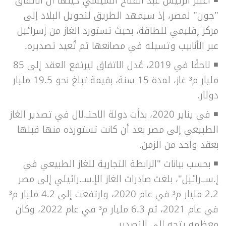
◾ اعتبر الرئيس عبد الفتاح السيسي حينها أن الاتفاق
"جون" لمصر، إذ سيمهد الطريق لتحويل البلاد إلى
مركز إقليمي للطاقة، بحيث تستورد الغاز من إسرائيل
عبر الأنابيب وتسيله في مصانعها ثم تُعيد تصديره.
◾ لاحقًا في 2019، عُدل الاتفاق ليرتفع العقد إلى 85
مليار م³ غاز، لمدة 15 سنة، بقيمة تبلغ نحو 19.5 مليار
دولار.
◾ في يناير 2020، بدأت دولة الاحتـ.لال في تصدير الغاز
الطبيعي إلى مصر بعد أن كانت تستورده منها قبلها
بعقد واحد من الزمن.
◾ بحسب بيانات "الرابطة التجارية للغاز الطبيعي في
إ.سـ.رائيل"، بلغت صادرات الغاز الإ.سـ.رائيلي إلى مصر
2.2 مليار م³ في عام 2020، وارتفعت إلى 4.2 مليار م³
في عام 2021، ثم 6.3 مليار م³ في عام 2022، وكان
معظمه يتجه إلى التصدير.