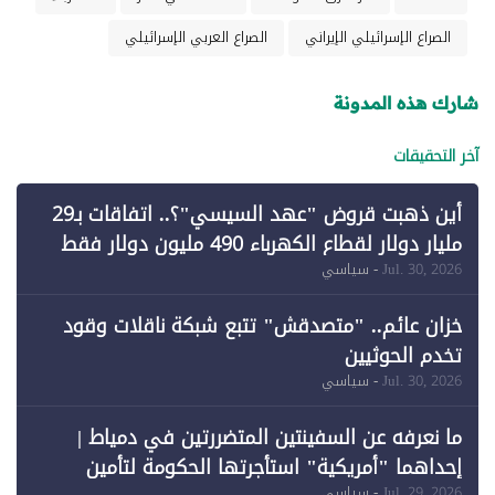
الصراع الإسرائيلي الإيراني
الصراع العربي الإسرائيلي
شارك هذه المدونة
آخر التحقيقات
أين ذهبت قروض "عهد السيسي"؟.. اتفاقات بـ29
مليار دولار لقطاع الكهرباء 490 مليون دولار فقط
لـ"الطاقة المتجددة" (1)
Jul. 30, 2026
- سياسي
خزان عائم.. "متصدقش" تتبع شبكة ناقلات وقود
تخدم الحوثيين
Jul. 30, 2026
- سياسي
ما نعرفه عن السفينتين المتضررتين في دمياط |
إحداهما "أمريكية" استأجرتها الحكومة لتأمين
Jul. 29, 2026
- سياسي