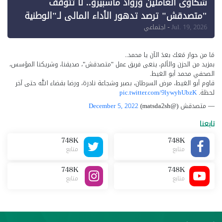
شكاوى العاملين ورواد ماسبيرو.. لا تتوقف
"متصدقش" ترصد تدهور الأداء المالي لـ"الوطنية
للإعلام"
Jul. 19, 2026
- اجتماعي
مَا من حوار مَعك بعدَ الآن يا محمد..
بمزيد من الحزن والألم، ينعى فريق عمل "متصدقش"، صديقنا، وشريكنا المؤسس،
الصحفي محمد أبو الغيط.
قاوم أبو الغيط، مرض السرطان، بصبر وشجاعة نادرة، ورضا بقضاء الله حتى آخر
لحظة.
pic.twitter.com/9lywyhUbzK
— متصدقش (@matsda2sh)
December 5, 2022
تابعنا
748K
748K
متابع
متابع
748K
748K
متابع
متابع