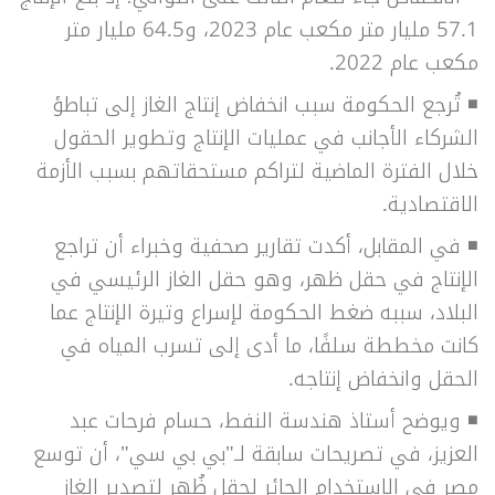
57.1 مليار متر مكعب عام 2023، و64.5 مليار متر
مكعب عام 2022.
◾ تُرجع الحكومة سبب انخفاض إنتاج الغاز إلى
تباطؤ
الشركاء الأجانب في عمليات الإنتاج وتطوير الحقول
خلال الفترة الماضية لتراكم مستحقاتهم بسبب الأزمة
الاقتصادية.
◾ في المقابل، أكدت تقارير صحفية وخبراء أن تراجع
الإنتاج في حقل ظهر، وهو حقل الغاز الرئيسي في
البلاد، سببه ضغط الحكومة لإسراع وتيرة الإنتاج عما
كانت مخططة سلفًا، ما أدى إلى تسرب المياه في
الحقل وانخفاض إنتاجه.
◾ ويوضح أستاذ هندسة النفط، حسام فرحات عبد
العزيز، في تصريحات سابقة لـ"بي بي سي"، أن توسع
مصر في الاستخدام الجائر لحقل ظُهر لتصدير الغاز