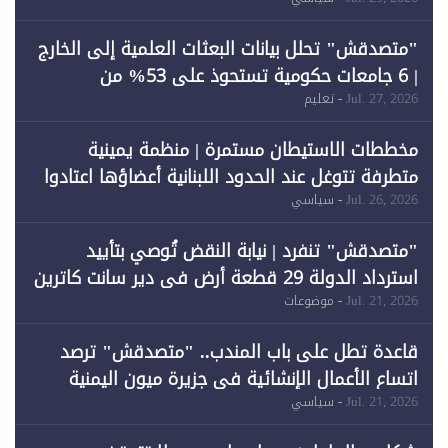
احتياجات الطاقة
"متصدقش" تحلل بيانات البعثات العلمية إلى الخارج
| 6 جامعات حكومية تستحوذ على 53% من
المبتعثين خلال 12 عامًا و6 جامعات كان نصيبها 1%
Jul. 27, 2026
- تعليم
فقط
مخططات الاستيطان مستمرة | منظمة يمينية
متطرفة تتوغل عند الحدود اللبنانية أعضاؤها اعتادوا
خرق الحدود
Jul. 26, 2026
- سياسي
"متصدقش" تنفرد | نيابة النقض تُوصي بتأييد
استرداد الدولة 29 قطعة أرض في دير سانت كاترين
وقبول طعن الحكومة جزئيًا (1)
Jul. 21, 2026
- موضوعات
قاعدة تطل على باب المندب.. "متصدقش" ترصد
اتساع الأعمال الإنشائية في جزيرة ميون اليمنية
Jul. 21, 2026
- سياسي