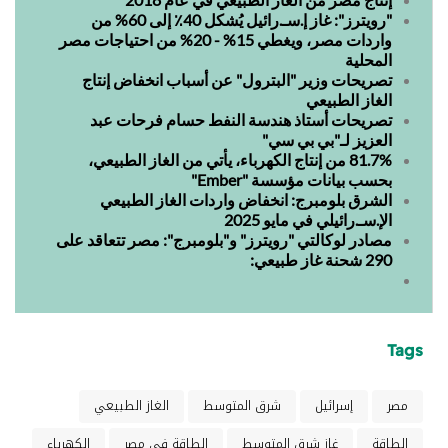
"رويترز": غاز إ.سـ.رائيل يُشكل 40٪ إلى 60% من
واردات مصر، ويغطي 15% - 20% من احتياجات مصر
المحلية
تصريحات وزير "البترول" عن أسباب انخفاض إنتاج
الغاز الطبيعي
تصريحات أستاذ هندسة النفط حسام فرحات عبد
العزيز لـ"بي بي سي"
81.7% من إنتاج الكهرباء، يأتي من الغاز الطبيعي،
بحسب بيانات مؤسسة "Ember"
الشرق بلومبرج: انخفاض واردات الغاز الطبيعي
الإ.سـ.رائيلي في مايو 2025
مصادر لوكالتي "رويترز" و"بلومبرج": مصر تتعاقد على
290 شحنة غاز طبيعي:
Tags
مصر
إسرائيل
شرق المتوسط
الغاز الطبيعي
الطاقة
غاز شرق المتوسط
الطاقة في مصر
الكهرباء