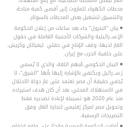
الغاز لبعض الأنشطة الصناعية، مع رفع استهلاك
محطات الكهرباء للمازوت إلى أقصى كمية متاحة،
والتنسيق لتشغيل بعض المحطات بالسولار.
◾
بيان "البترول" جاء بعد ساعات من إعلان الحكومة
الإ.سـ.رائيلية والشركات الأجنبية العاملة في حقول
الغاز لديها، وقف الإنتاج في حقلي
ليفياثان وكريش،
على خلفية الحرب مع إيران.
◾ البيان الحكومي مُبهم اللغة، والذي لا يُسمي
إ.سـ.رائيل ويكتفي بالإشارة إليها بأنها "الشرق"، لا
يُخفي حقيقة أن مصر تعتمد على غاز دولة الاحتلال
في الاستهلاك المحلي، بعد أن كان هدف استيراده
منذ عام 2020 هو تسييله لإعادة تصديره فقط
وتحويل مصر لمركز إقليمي لتجارة الغاز، وفق
التصريحات الرسمية.
◾ أفاقت الحكومة المصرية مؤخرًا على واقع انخفاض