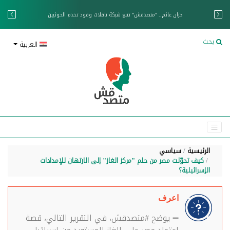
خزان عائم.. "متصدقش" تتبع شبكة ناقلات وقود تخدم الحوثيين
بحث
العربية
الرئيسية
سياسي
كيف تحوّلت مصر من حلم "مركز الغاز" إلى الارتهان للإمدادات
الإسرائيلية؟
اعرف
➖ يوضح #متصدقش، في التقرير التالي، قصة