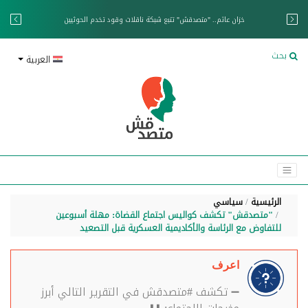
خزان عائم.. "متصدقش" تتبع شبكة ناقلات وقود تخدم الحوثيين
بحث
العربية
الرئيسية
سياسي
"متصدقش" تكشف كواليس اجتماع القضاة: مهلة أسبوعين
للتفاوض مع الرئاسة والأكاديمية العسكرية قبل التصعيد
اعرف
➖ تكشف #متصدقش في التقرير التالي أبرز