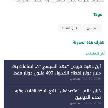
Tags
السيسي
تعيين القضاة
شارك هذه المدونة
آخر التحقيقات
أين ذهبت قروض "عهد السيسي"؟.. اتفاقات بـ29
مليار دولار لقطاع الكهرباء 490 مليون دولار فقط
لـ"الطاقة المتجددة" (1)
Jul. 30, 2026
- سياسي
خزان عائم.. "متصدقش" تتبع شبكة ناقلات وقود
تخدم الحوثيين
Jul. 30, 2026
- سياسي