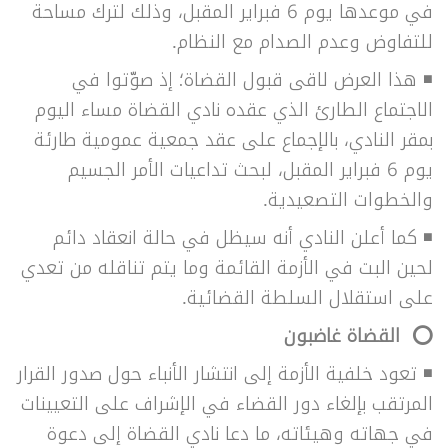
في موعدها يوم 6 فبراير المقبل، وذلك لترك مساحة
للتفاوض وعدم الصدام مع النظام.
◾
هذا العرض لاقى قبول القضاة؛ إذ صوّتوا في
الاجتماع الطارئ الذي عقده نادي القضاة مساء اليوم
بمقر النادي، بالإجماع على عقد جمعية عمومية طارئة
يوم 6 فبراير المقبل، لبحث تداعيات الأمر الجسيم
والخطوات التصعيدية.
◾
كما أعلن النادي أنه سيظل في حالة انعقاد دائم
لحين البت في الأزمة القائمة وما يتم تناقله من تعدي
على استقلال السلطة القضائية.
⭕ القضاة غاضبون
◾ تعود خلفية الأزمة إلى انتشار الأنباء حول صدور القرار
المرتقب بإلغاء دور القضاء في الإشراف على التعيينات
في جهاته وهيئاته، ما دعا نادي القضاة إلى دعوة