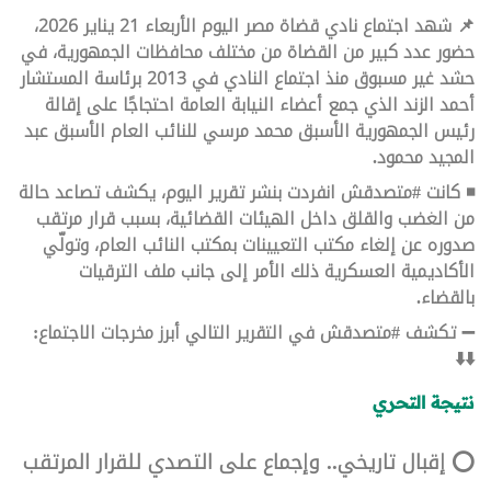
📌 شهد اجتماع نادي قضاة مصر اليوم الأربعاء 21 يناير 2026،
حضور عدد كبير من القضاة من مختلف محافظات الجمهورية، في
حشد غير مسبوق منذ اجتماع النادي في 2013 برئاسة المستشار
أحمد الزند الذي جمع أعضاء النيابة العامة احتجاجًا على إقالة
رئيس الجمهورية الأسبق محمد مرسي للنائب العام الأسبق عبد
المجيد محمود.
◾ كانت #متصدقش انفردت بنشر تقرير اليوم، يكشف تصاعد حالة
من الغضب والقلق داخل الهيئات القضائية، بسبب قرار مرتقب
صدوره عن إلغاء مكتب التعيينات بمكتب النائب العام، وتولّي
الأكاديمية العسكرية ذلك الأمر إلى جانب ملف الترقيات
بالقضاء.
➖ تكشف #متصدقش في التقرير التالي أبرز مخرجات الاجتماع:
⬇️⬇️
نتيجة التحري
⭕ إقبال تاريخي.. وإجماع على التصدي للقرار المرتقب