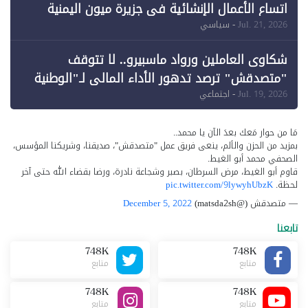
اتساع الأعمال الإنشائية في جزيرة ميون اليمنية
Jul. 21, 2026
- سياسي
شكاوى العاملين ورواد ماسبيرو.. لا تتوقف
"متصدقش" ترصد تدهور الأداء المالي لـ"الوطنية
للإعلام"
Jul. 19, 2026
- اجتماعي
مَا من حوار مَعك بعدَ الآن يا محمد..
بمزيد من الحزن والألم، ينعى فريق عمل "متصدقش"، صديقنا، وشريكنا المؤسس،
الصحفي محمد أبو الغيط.
قاوم أبو الغيط، مرض السرطان، بصبر وشجاعة نادرة، ورضا بقضاء الله حتى آخر
لحظة.
pic.twitter.com/9lywyhUbzK
— متصدقش (@matsda2sh)
December 5, 2022
تابعنا
748K
748K
متابع
متابع
748K
748K
متابع
متابع