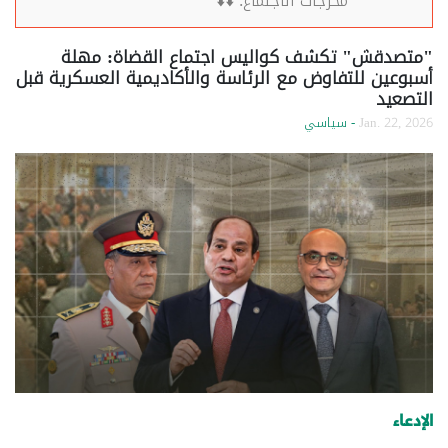
مخرجات الاجتماع: ⬇️⬇️
"متصدقش" تكشف كواليس اجتماع القضاة: مهلة
أسبوعين للتفاوض مع الرئاسة والأكاديمية العسكرية قبل
التصعيد
Jan. 22, 2026
- سياسي
الإدعاء