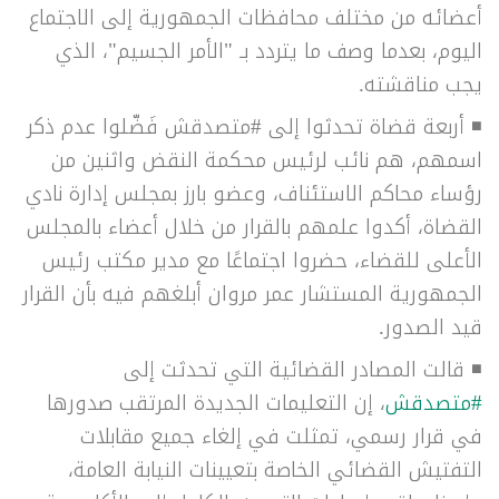
أعضائه من مختلف محافظات الجمهورية إلى الاجتماع
اليوم، بعدما وصف ما يتردد بـ "الأمر الجسيم"، الذي
يجب مناقشته.
◾ أربعة قضاة تحدثوا إلى #متصدقش فَضّلوا عدم ذكر
اسمهم، هم نائب لرئيس محكمة النقض واثنين من
رؤساء محاكم الاستئناف، وعضو بارز بمجلس إدارة نادي
القضاة، أكدوا علمهم بالقرار من خلال أعضاء بالمجلس
الأعلى للقضاء، حضروا اجتماعًا مع مدير مكتب رئيس
الجمهورية المستشار عمر مروان أبلغهم فيه بأن القرار
قيد الصدور.
◾
قالت المصادر القضائية التي تحدثت إلى
#متصدقش
، إن التعليمات الجديدة المرتقب صدورها
في قرار رسمي، تمثلت في إلغاء جميع مقابلات
التفتيش القضائي الخاصة بتعيينات النيابة العامة،