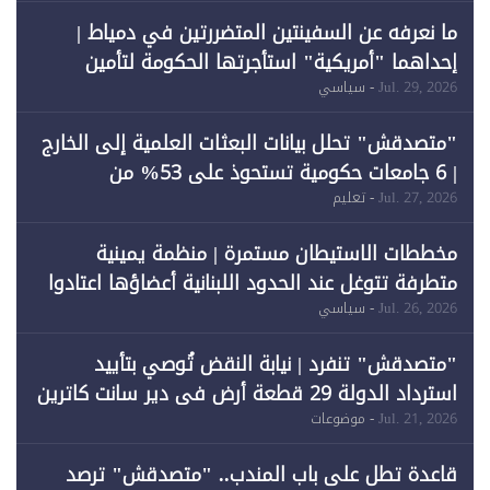
ما نعرفه عن السفينتين المتضررتين في دمياط |
إحداهما "أمريكية" استأجرتها الحكومة لتأمين
احتياجات الطاقة
Jul. 29, 2026
- سياسي
"متصدقش" تحلل بيانات البعثات العلمية إلى الخارج
| 6 جامعات حكومية تستحوذ على 53% من
المبتعثين خلال 12 عامًا و6 جامعات كان نصيبها 1%
Jul. 27, 2026
- تعليم
فقط
مخططات الاستيطان مستمرة | منظمة يمينية
متطرفة تتوغل عند الحدود اللبنانية أعضاؤها اعتادوا
خرق الحدود
Jul. 26, 2026
- سياسي
"متصدقش" تنفرد | نيابة النقض تُوصي بتأييد
استرداد الدولة 29 قطعة أرض في دير سانت كاترين
وقبول طعن الحكومة جزئيًا (1)
Jul. 21, 2026
- موضوعات
قاعدة تطل على باب المندب.. "متصدقش" ترصد