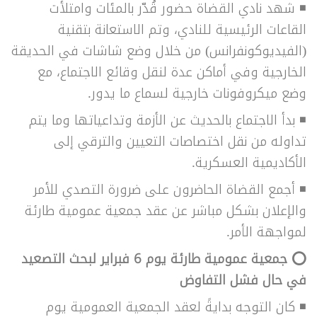
◾
شهد نادي القضاة حضور قُدّر بالمئات وامتلأت
القاعات الرئيسية للنادي، وتم الاستعانة بتقنية
(الفيديوكونفرانس) من خلال وضع شاشات في الحديقة
الخارجية وفي أماكن عدة لنقل وقائع الاجتماع، مع
وضع ميكروفونات خارجية لسماع ما يدور.
◾
بدأ الاجتماع بالحديث عن الأزمة وتداعياتها وما يتم
تداوله من نقل اختصاصات التعيين والترقي إلى
الأكاديمية العسكرية.
◾
أجمع القضاة الحاضرون على ضرورة التصدي للأمر
والإعلان بشكل مباشر عن عقد جمعية عمومية طارئة
لمواجهة الأمر.
⭕ جمعية عمومية طارئة يوم 6 فبراير لبحث التصعيد
في حال فشل التفاوض
◾
كان التوجه بدايةً لعقد الجمعية العمومية يوم