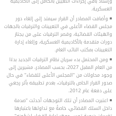
وإسناد باقي إجراءات التعيين بالكامل إلى الأكاديمية
العسكرية.
◾
وأضافت المصادر أن القرار سيمتد إلى إلغاء دور
مجلس القضاء الأعلى في التعيينات والترقيات بالجهات
والهيئات القضائية، وقصر الترقيات على من يجتاز
دورات متقدمة بالأكاديمية العسكرية، وإلغاء إدارة
التعيينات بمكتب النائب العام.
◾
ومن المحتمل بدء سريان نظام الترقيات الجديد بدءًا
من العام المقبل 2027، بحسب المصادر، مشيرين إلى
وجود محاولات من "المجلس الأعلى للقضاء" في حال
صدور القرار الخاص بالترقيات، بعدم تطبيقه بأثر رجعي
على دفعة عام 2012.
◾
اعتبرت المصادر أن تلك التوجهات أحدثت "صدمة
داخل السلك القضائي، خاصةً مع تداولها باعتبارها
تغييرات بنيوية تمس جوهر إدارة القضاء لشؤونه".