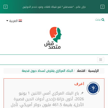
خزان عائم.. "متصدقش" تتبع شبكة ناقلات وقود تخدم الحوثيين
بحث
العربية
الرئيسية
اقتصاد
البنك المركزي يقترض لسداد ديون قديمة
اعرف
📌 باع البنك المركزي أمس الاثنين 1 يونيو
2026، أذون خزانة (إحدى أدوات الدين قصيرة
الأجل)، بقيمة 461.5 مليون دولار أمريكي، لأجل