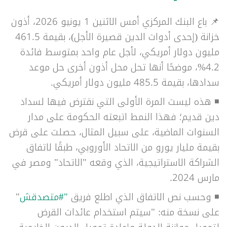
📌 باع البنك المركزي أمس الاثنين 1 يونيو 2026، أذون
خزانة (إحدى أدوات الدين قصيرة الأجل)، بقيمة 461.5
مليون دولار أمريكي، لأجل عام واحد بمتوسط فائدة
4.2%، موضحًا أنها تحل محل أذون أخرى حل موعد
سدادها، بقيمة 485.5 مليون دولار أمريكي.
◾ هذه ليست المرة الأولى التي نقترض فيها لسداد
دين قديم؛ فهذا النمط اتبعته الحكومة على مدار
السنوات الماضية،
على سبيل المثال، حصلت على قرض
بقيمة مليار يورو من الاتحاد الأوروبي، طبقًا لاتفاق
الشراكة الاستراتيجية، الذي وقعه "الاتحاد" ومصر في
مارس 2024.
◾
وحسب نص الاتفاق الذي اطلع فريق
"
#متصدقش
"
على نسخة منه: "سيتم استخدام عائدات القرض