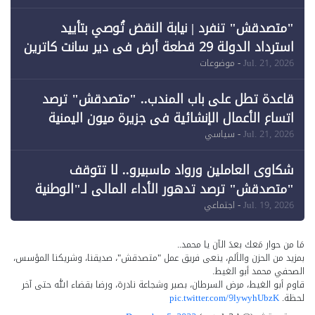
"متصدقش" تنفرد | نيابة النقض تُوصي بتأييد
استرداد الدولة 29 قطعة أرض في دير سانت كاترين
وقبول طعن الحكومة جزئيًا (1)
Jul. 21, 2026
- موضوعات
قاعدة تطل على باب المندب.. "متصدقش" ترصد
اتساع الأعمال الإنشائية في جزيرة ميون اليمنية
Jul. 21, 2026
- سياسي
شكاوى العاملين ورواد ماسبيرو.. لا تتوقف
"متصدقش" ترصد تدهور الأداء المالي لـ"الوطنية
للإعلام"
Jul. 19, 2026
- اجتماعي
مَا من حوار مَعك بعدَ الآن يا محمد..
بمزيد من الحزن والألم، ينعى فريق عمل "متصدقش"، صديقنا، وشريكنا المؤسس،
الصحفي محمد أبو الغيط.
قاوم أبو الغيط، مرض السرطان، بصبر وشجاعة نادرة، ورضا بقضاء الله حتى آخر
لحظة.
pic.twitter.com/9lywyhUbzK