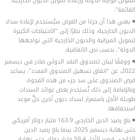
لتمويل موازنة الدولة وإعادة تمويل الديون الخارجية
القائمة".
◾
يعني هذا أن جزءًا من القرض سيُستخدم لإعادة سداد
الديون الخارجية، وذلك نظرًا إلى "الاحتياجات الكبيرة
لتمويل الميزانية والديون الخارجية التي تواجهها
الدولة"، بحسب نص الاتفاقية.
◾
ووفقًا لبيان لصندوق النقد الدولي صادر في ديسمبر
2022، عن "اتفاق تسهيل الصندوق الممدد"، يساعد
قرض الصندوق على سد جزء من هذه الفجوة،
وبالإضافة إلى ذلك تُستخدم بعض عوائد السندات
طويلة الأجل باستمرار لسداد ديون أخرى حلَّ موعد
استحقاقها.
◾
بلغ رصيد الدين الخارجي 163.9 مليار دولار أمريكي
حتى نهاية ديسمبر 2025، بينما بلغ رصيد الدين
الخارجي قصير الأجل 59.4 مليار دولار، حتى نهاية