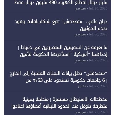
مليار دولار لقطاع الكهرباء 490 مليون دولار فقط
لـ"الطاقة المتجددة" (1)
Jul. 30, 2026
- سياسي
خزان عائم.. "متصدقش" تتبع شبكة ناقلات وقود
تخدم الحوثيين
Jul. 30, 2026
- سياسي
ما نعرفه عن السفينتين المتضررتين في دمياط |
إحداهما "أمريكية" استأجرتها الحكومة لتأمين
احتياجات الطاقة
Jul. 29, 2026
- سياسي
"متصدقش" تحلل بيانات البعثات العلمية إلى الخارج
| 6 جامعات حكومية تستحوذ على 53% من
المبتعثين خلال 12 عامًا و6 جامعات كان نصيبها 1%
Jul. 27, 2026
- تعليم
فقط
مخططات الاستيطان مستمرة | منظمة يمينية
متطرفة تتوغل عند الحدود اللبنانية أعضاؤها اعتادوا
خرق الحدود
Jul. 26, 2026
- سياسي