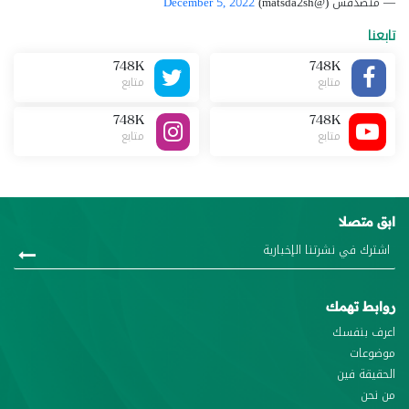
— متصدقش (@matsda2sh)
December 5, 2022
تابعنا
748K
748K
متابع
متابع
748K
748K
متابع
متابع
ابق متصلا
روابط تهمك
اعرف بنفسك
موضوعات
الحقيقة فين
من نحن