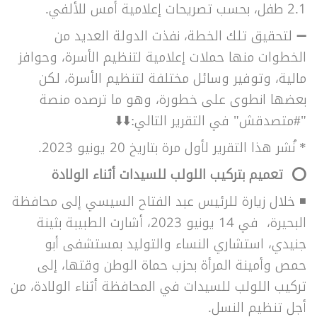
2.1 طفل، بحسب تصريحات إعلامية أمس للألفي.
➖
لتحقيق تلك الخطة، نفذت الدولة العديد من
الخطوات منها حملات إعلامية لتنظيم الأسرة، وحوافز
مالية، وتوفير وسائل مختلفة لتنظيم الأسرة، لكن
بعضها انطوى على خطورة، وهو ما ترصده منصة
"#متصدقش" في التقرير التالي:⬇️⬇️
* نُشر هذا التقرير لأول مرة بتاريخ 20 يونيو 2023.
⭕
تعميم بتركيب اللولب للسيدات أثناء الولادة
◾
خلال زيارة للرئيس عبد الفتاح السيسي إلى محافظة
البحيرة، في 14 يونيو 2023، أشارت الطبيبة بثينة
جنيدي، استشاري النساء والتوليد بمستشفى أبو
حمص وأمينة المرأة بحزب حماة الوطن وقتها، إلى
تركيب اللولب للسيدات في المحافظة أثناء الولادة، من
أجل تنظيم النسل.