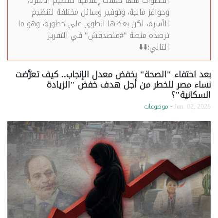
الخطوات منها حملات إعلامية لتنظيم الأسرة،
وحوافز مالية، وتوفير وسائل مختلفة لتنظيم
الأسرة، لكن بعضها انطوى على خطورة، وهو ما
ترصده منصة "#متصدقش" في التقرير
التالي:⬇️⬇️
بعد احتفاء "الصحة" بخفض معدل الإنجاب.. كيف تعرَّضت
نساء مصر للخطر من أجل هدف خفض "الزيادة
السكانية"؟
Jun. 02, 2026
- موضوعات