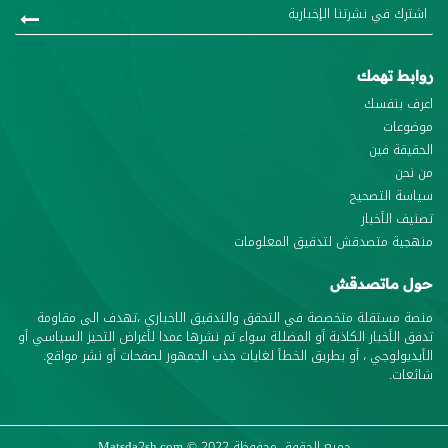
روابط تهمك
اعرف بنفسك
موضوعات
الحقيقة فين
من نحن
سياسة التصحيح
تصنيف الأخبار
منهجية متصدقش لتدقيق المعلومات
حول ماتصدقش
منصة مستقلة متخصصة في التحقق والتدقيق الاخباري ،تهدف الى مقاومة
تدفق الأخبار الكاذبة أو المضللة سواء تم نشرها عمدا لأغراض التحيز السياسي أو
الأيديولوجي ، أو بطريق الخطأ لغايات جذب الجمهور لصفحات أو نشر مواقع.
شائعات.
جميع الحقوق محفوظة
© 2022
Matsda2sh.com