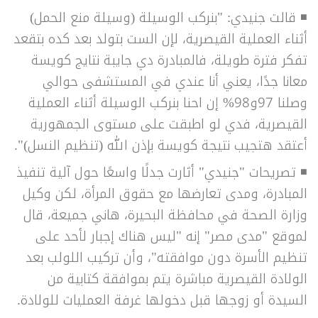
◾
قالت جنيدي: "بنركب الوسيلة (وسيلة منع الحمل)
أثناء العملية القيصرية، لإن الست بتولد بعد كده بتقعد
تفكر فترة طويلة، فالمبادرة دي جايبة نتايج كويسة
معانا جدًا، يعني أنا عندي في المستشفى حوالي
وصلنا 97و98% إن احنا بنركب الوسيلة أثناء العملية
القيصرية، فدي لو اطبقت على مستوى الجمهورية
أعتقد هتجيب نتيجة كويسة بإذن الله (تنظيم النسل)".
◾
تصريحات "جنيدي" أثارت جدلًا واسعًا حول آلية تنفيذ
المبادرة، ومدى تعارضها مع حقوق المرأة، لكن وكيل
وزارة الصحة في محافظة البحيرة، هاني جميعة، قال
لموقع "مدى مصر" إنه "ليس هناك إجبار لأحد على
تنظيم الأسرة دون موافقته"، وأن تركيب اللولب بعد
الولادة القيصرية مباشرة يتم بموافقة كتابية من
السيدة أو زوجها قبل دخولها غرفة العمليات للولادة.