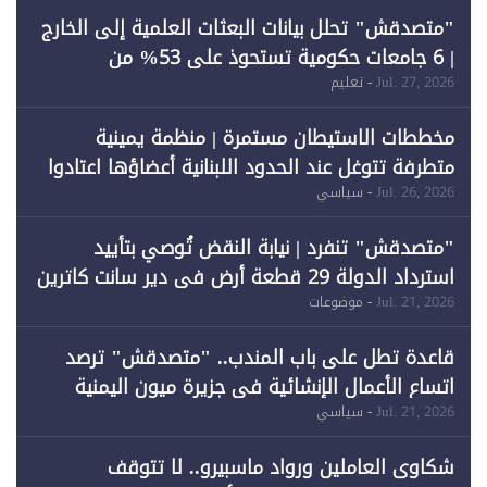
"متصدقش" تحلل بيانات البعثات العلمية إلى الخارج
| 6 جامعات حكومية تستحوذ على 53% من
المبتعثين خلال 12 عامًا و6 جامعات كان نصيبها 1%
Jul. 27, 2026
- تعليم
فقط
مخططات الاستيطان مستمرة | منظمة يمينية
متطرفة تتوغل عند الحدود اللبنانية أعضاؤها اعتادوا
خرق الحدود
Jul. 26, 2026
- سياسي
"متصدقش" تنفرد | نيابة النقض تُوصي بتأييد
استرداد الدولة 29 قطعة أرض في دير سانت كاترين
وقبول طعن الحكومة جزئيًا (1)
Jul. 21, 2026
- موضوعات
قاعدة تطل على باب المندب.. "متصدقش" ترصد
اتساع الأعمال الإنشائية في جزيرة ميون اليمنية
Jul. 21, 2026
- سياسي
شكاوى العاملين ورواد ماسبيرو.. لا تتوقف