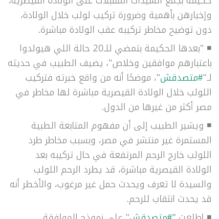
حكيمة بجمع السيدات المقبلات على الولادة القيصرية،
وإخبارهن بأهمية وضرورة تركيب لولب خلال الولادة،
دون توضيح مخاطر تركيبه عقب الولادة مباشرة.
◾
"بعدها الحكيمة بتمضي للـ20 حالة اللي هيولدوا
باعتبارهم موافقين وخلاص"، يضيف الطبيب في حديثه
لـ"
#متصدقش
"، موضحًا أنه من واقع خبرته فتركيب
اللولب خلال الولادة القيصرية مباشرة لها مخاطر في
مصر أكثر من غيرها من الدول.
◾
ويشير الطبيب إلى أن مفهوم المتابعة الطبية
المستمرة غير منتشر في مصر، وبسبب مخاطر طرد
اللولب خارج الرحم المرتفعة في حال تركيبه بعد
الولادة القيصرية مباشرة، قد يطرد الرحم اللولب
والسيدة لا تعرف ويحدث حمل غير مرغوب، والأخطر أنه
قد يحدث انثقاب للرحم.
◾
اطلعت
"
#متصدقش
" على نموذج الموافقة