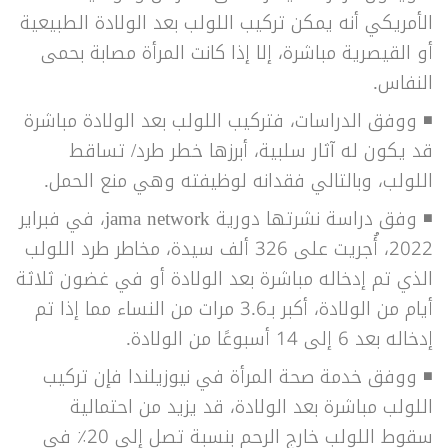
الأمريكي أنه يمكن تركيب اللولب بعد الولادة الطبيعية
أو القيصرية مباشرة، إلا إذا كانت المرأة مصابة بحمى
النفاس.
◾
ووفق الدراسات، فتركيب اللولب بعد الولادة مباشرة
قد يكون له آثار سلبية، أبرزها خطر طرد/ تساقط
اللولب، وبالتالي فقدانه لوظيفته وهي منع الحمل.
◾
وفق دراسة نشرتها دورية jama network، في فبراير
2022، أُجريت على 326 ألف سيدة، مخاطر طرد اللولب
الذي تم إدخاله مباشرة بعد الولادة أو في غضون ثلاثة
أيام من الولادة، أكبر بـ3.6 مرات من النساء مما إذا تم
إدخاله بعد 6 إلى 14 أسبوعًا من الولادة.
◾
ووفق خدمة صحة المرأة في نيوزيلندا فإن تركيب
اللولب مباشرة بعد الولادة، قد يزيد من احتمالية
سقوط اللولب خارج الرحم بنسبة تصل إلى 20٪ في