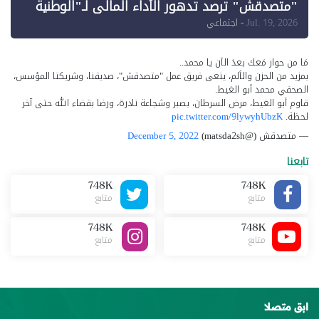
"متصدقش" ترصد تدهور الأداء المالي لـ"الوطنية
للإعلام"
Jul. 19, 2026
- اجتماعي
مَا من حوار مَعك بعدَ الآن يا محمد..
بمزيد من الحزن والألم، ينعى فريق عمل "متصدقش"، صديقنا، وشريكنا المؤسس،
الصحفي محمد أبو الغيط.
قاوم أبو الغيط، مرض السرطان، بصبر وشجاعة نادرة، ورضا بقضاء الله حتى آخر
لحظة.
pic.twitter.com/9lywyhUbzK
— متصدقش (@matsda2sh)
December 5, 2022
تابعنا
748K
748K
متابع
متابع
748K
748K
متابع
متابع
ابق متصلا