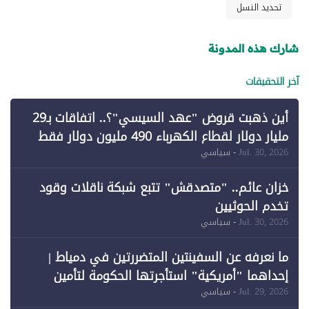
تحديد النسل
شارك هذه المدونة
آخر التحقيقات
أين ذهبت قروض "عهد السيسي"؟.. اتفاقات بـ29
مليار دولار لقطاع الكهرباء 490 مليون دولار فقط
لـ"الطاقة المتجددة" (1)
Jul. 30, 2026
- سياسي
خزان عائم.. "متصدقش" تتبع شبكة ناقلات وقود
تخدم الحوثيين
Jul. 30, 2026
- سياسي
ما نعرفه عن السفينتين المتضررتين في دمياط |
إحداهما "أمريكية" استأجرتها الحكومة لتأمين
احتياجات الطاقة
Jul. 29, 2026
- سياسي