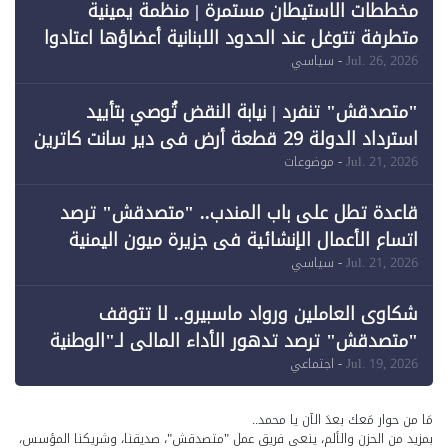
مخططات الاستيطان مستمرة | منظمة يمينية
متطرفة تتوغل عند الحدود اللبنانية أعضاؤها اعتادوا
خرق الحدود
Jul. 26, 2026
- سياسي
"متصدقش" تنفرد | نيابة النقض تُوصي بتأييد
استرداد الدولة 29 قطعة أرض في دير سانت كاترين
وقبول طعن الحكومة جزئيًا (1)
Jul. 21, 2026
- موضوعات
قاعدة تطل على باب المندب.. "متصدقش" ترصد
اتساع الأعمال الإنشائية في جزيرة ميون اليمنية
Jul. 21, 2026
- سياسي
شكاوى العاملين ورواد ماسبيرو.. لا تتوقف
"متصدقش" ترصد تدهور الأداء المالي لـ"الوطنية
للإعلام"
Jul. 19, 2026
- اجتماعي
مَا من حوار مَعك بعدَ الآن يا محمد..
بمزيد من الحزن والألم، ينعى فريق عمل "متصدقش"، صديقنا، وشريكنا المؤسس،