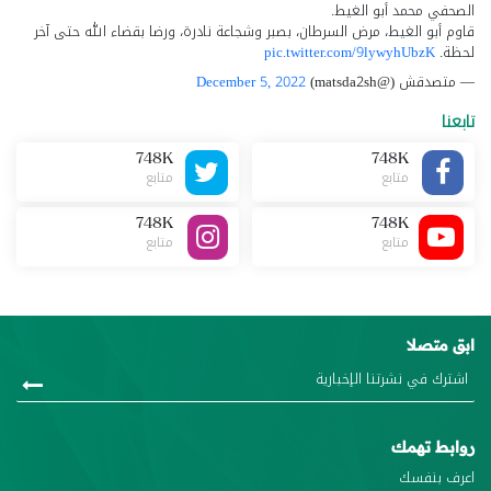
الصحفي محمد أبو الغيط.
قاوم أبو الغيط، مرض السرطان، بصبر وشجاعة نادرة، ورضا بقضاء الله حتى آخر
لحظة.
pic.twitter.com/9lywyhUbzK
— متصدقش (@matsda2sh)
December 5, 2022
تابعنا
748K
748K
متابع
متابع
748K
748K
متابع
متابع
ابق متصلا
روابط تهمك
اعرف بنفسك