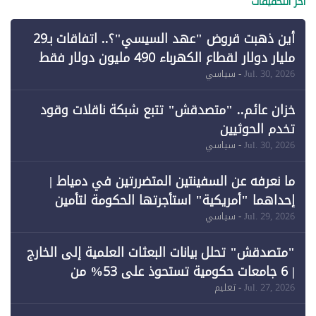
آخر التحقيقات
أين ذهبت قروض "عهد السيسي"؟.. اتفاقات بـ29
مليار دولار لقطاع الكهرباء 490 مليون دولار فقط
لـ"الطاقة المتجددة" (1)
Jul. 30, 2026
- سياسي
خزان عائم.. "متصدقش" تتبع شبكة ناقلات وقود
تخدم الحوثيين
Jul. 30, 2026
- سياسي
ما نعرفه عن السفينتين المتضررتين في دمياط |
إحداهما "أمريكية" استأجرتها الحكومة لتأمين
احتياجات الطاقة
Jul. 29, 2026
- سياسي
"متصدقش" تحلل بيانات البعثات العلمية إلى الخارج
| 6 جامعات حكومية تستحوذ على 53% من
المبتعثين خلال 12 عامًا و6 جامعات كان نصيبها 1%
Jul. 27, 2026
- تعليم
فقط