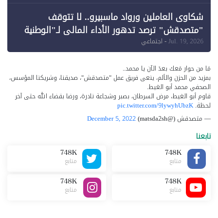
شكاوى العاملين ورواد ماسبيرو.. لا تتوقف
"متصدقش" ترصد تدهور الأداء المالي لـ"الوطنية
للإعلام"
Jul. 19, 2026
- اجتماعي
مَا من حوار مَعك بعدَ الآن يا محمد..
بمزيد من الحزن والألم، ينعى فريق عمل "متصدقش"، صديقنا، وشريكنا المؤسس،
الصحفي محمد أبو الغيط.
قاوم أبو الغيط، مرض السرطان، بصبر وشجاعة نادرة، ورضا بقضاء الله حتى آخر
لحظة.
pic.twitter.com/9lywyhUbzK
— متصدقش (@matsda2sh)
December 5, 2022
تابعنا
748K
748K
متابع
متابع
748K
748K
متابع
متابع