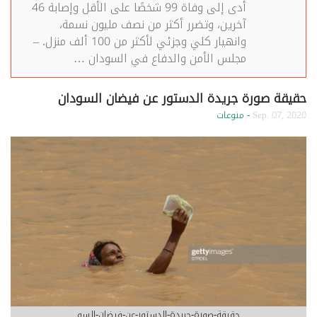
أدى إلى وفاة 99 شخصًا على الأقل وإصابة 46
آخرين، وتضرر أكثر من نصف مليون نسمة،
وانهيار كلي وجزئي لأكثر من 100 ألف منزل. –
مجلس الأمن والدفاع في السودان …
حقيقة صورة جريدة الدستور عن فيضان السودان
Sep. 07, 2020
- منوعات
حقيقة-صورة-جريدة-الدستور-عن-فيضان-السو