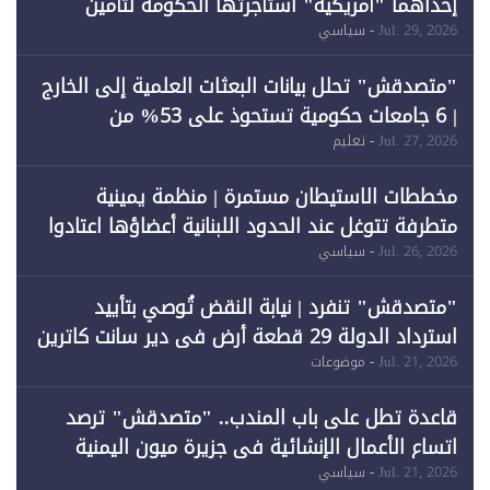
إحداهما "أمريكية" استأجرتها الحكومة لتأمين
احتياجات الطاقة
Jul. 29, 2026
- سياسي
"متصدقش" تحلل بيانات البعثات العلمية إلى الخارج
| 6 جامعات حكومية تستحوذ على 53% من
المبتعثين خلال 12 عامًا و6 جامعات كان نصيبها 1%
Jul. 27, 2026
- تعليم
فقط
مخططات الاستيطان مستمرة | منظمة يمينية
متطرفة تتوغل عند الحدود اللبنانية أعضاؤها اعتادوا
خرق الحدود
Jul. 26, 2026
- سياسي
"متصدقش" تنفرد | نيابة النقض تُوصي بتأييد
استرداد الدولة 29 قطعة أرض في دير سانت كاترين
وقبول طعن الحكومة جزئيًا (1)
Jul. 21, 2026
- موضوعات
قاعدة تطل على باب المندب.. "متصدقش" ترصد
اتساع الأعمال الإنشائية في جزيرة ميون اليمنية
Jul. 21, 2026
- سياسي