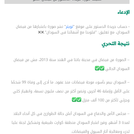
الإدعاء
- حساب جريدة الدستور على موقع "
تويتر
" نشر صورة باعتبارها من فيضان
السودان، مع تعليق: "قلوبنا مع أشقائنا فى السودان".❌❌
نتيجة التحري
– الصورة من فيضان في مدينة بانتا في الهند سنة 2013، مش من فيضان
السودان الحالي.
– السودان بيمر بأسوء موجة فيضانات منذ عقود، ما أدى إلى وفاة 99 شخصًا
على الأقل وإصابة 46 آخرين، وتضرر أكثر من نصف مليون نسمة، وانهيار كلي
وجزئي لأكثر من 100 ألف منزل.
– مجلس الأمن والدفاع في السودان أعلن حالة الطوارئ في كل أنحاء البلاد
لمدة 3 أشهر، وقرر اعتبار السودان منطقة كوارث طبيعية وتشكيل لجنة عليا
لدرء ومعالجة آثار السيول والفيضانات.