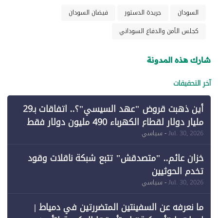
السودان
جريدة الدستور
فيضان السودان
كجلس الأمن والدفاع السوداني
شارك هذه المدونة
آخر التحقيقات
أين ذهبت قروض "عهد السيسي"؟.. اتفاقات بـ29
مليار دولار لقطاع الكهرباء 490 مليون دولار فقط
لـ"الطاقة المتجددة" (1)
Jul. 30, 2026
- سياسي
خزان عائم.. "متصدقش" تتبع شبكة ناقلات وقود
تخدم الحوثيين
Jul. 30, 2026
- سياسي
ما نعرفه عن السفينتين المتضررتين في دمياط |