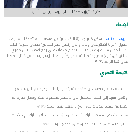
حقيقة-توزيع-صدقات-على-روح-الرئيس-الأسب
الإدعاء
-
بوست
منتشر
بشكل كبير جدًا (8 آلاف شير) من صفحة باسم "صدقات مبارك"،
بيقول: "مر 6 أشهر علي وفاة والدي رئيس مصر السابق"حسني مبارك" لذلك
اقر انا جمال مبارك و علاء مبارك بتقديم صدقات علي روح أفضل رئيس مصري
سابق في تاريخ مصر وحفظ الله مصر أرضاََ وشعباََ.. إرسل رسالة من خلال الضغط
علي هذا الرابط".
نتيجة التحري
– الكلام ده غير صحيح. دي صفحة مفبركة، والرابط الموجود مع البوست هو
وهمي يقود إلي لينك التسجيل في ماسنجر فيسبوك، علاء وجمال مبارك لم
يعلنا عن تقديم صدقات على روح والدهما بهذا الشكل.✅✅
– الصفحة دي صدقات مبارك تأسست يوم 8 سبتمبر، وعلاء مبارك لم ينشر أي
شيئ عنها على حسابه الموثق على موقع “تويتر”.✅✅