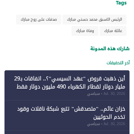
Tags
الرئيس الاسبق محمد حسني مبارك
صدقات على روح مبارك
عائلة مبارك
وفاة مبارك
شارك هذه المدونة
آخر التحقيقات
أين ذهبت قروض "عهد السيسي"؟.. اتفاقات بـ29
مليار دولار لقطاع الكهرباء 490 مليون دولار فقط
لـ"الطاقة المتجددة" (1)
Jul. 30, 2026
- سياسي
خزان عائم.. "متصدقش" تتبع شبكة ناقلات وقود
تخدم الحوثيين
Jul. 30, 2026
- سياسي