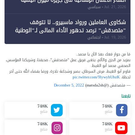
Jul. 21, 2026
- سياسي
شكاوى العاملين ورواد ماسبيرو.. لا تتوقف
"متصدقش" ترصد تدهور الأداء المالي لـ"الوطنية
للإعلام"
Jul. 19, 2026
- اجتماعي
مَا من حوار مَعك بعدَ الآن يا محمد..
بمزيد من الحزن والألم، ينعى فريق عمل "متصدقش"، صديقنا، وشريكنا المؤسس،
الصحفي محمد أبو الغيط.
قاوم أبو الغيط، مرض السرطان، بصبر وشجاعة نادرة، ورضا بقضاء الله حتى آخر
لحظة.
pic.twitter.com/9lywyhUbzK
— متصدقش (@matsda2sh)
December 5, 2022
تابعنا
748K
748K
متابع
متابع
748K
748K
متابع
متابع