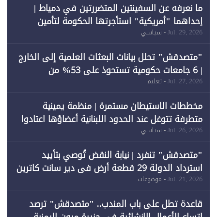
ما نعرفه عن السفينتين المتضررتين في دمياط |
إحداهما "أمريكية" استأجرتها الحكومة لتأمين
احتياجات الطاقة
Jul. 29, 2026
- سياسي
"متصدقش" تحلل بيانات البعثات العلمية إلى الخارج
| 6 جامعات حكومية تستحوذ على 53% من
المبتعثين خلال 12 عامًا و6 جامعات كان نصيبها 1%
Jul. 27, 2026
- تعليم
فقط
مخططات الاستيطان مستمرة | منظمة يمينية
متطرفة تتوغل عند الحدود اللبنانية أعضاؤها اعتادوا
خرق الحدود
Jul. 26, 2026
- سياسي
"متصدقش" تنفرد | نيابة النقض تُوصي بتأييد
استرداد الدولة 29 قطعة أرض في دير سانت كاترين
وقبول طعن الحكومة جزئيًا (1)
Jul. 21, 2026
- موضوعات
قاعدة تطل على باب المندب.. "متصدقش" ترصد
اتساع الأعمال الإنشائية في جزيرة ميون اليمنية