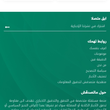
ابق متصلا
روابط تهمك
اعرف بنفسك
موضوعات
الحقيقة فين
من نحن
سياسة التصحيح
تصنيف الأخبار
منهجية متصدقش لتدقيق المعلومات
حول ماتصدقش
منصة مستقلة متخصصة في التحقق والتدقيق الاخباري ،تهدف الى مقاومة
تدفق الأخبار الكاذبة أو المضللة سواء تم نشرها عمدا لأغراض التحيز السياسي أو
الأيديولوجي ، أو بطريق الخطأ لغايات جذب الجمهور لصفحات أو نشر مواقع.