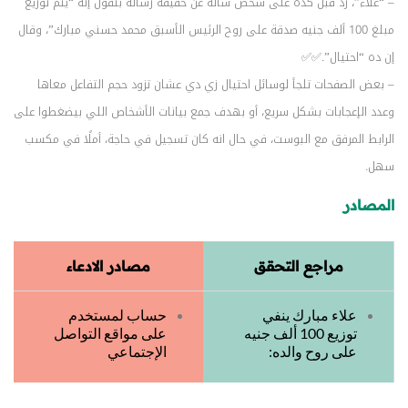
– “علاء”، رد قبل كده على شخص سأله عن حقيقة رسالة بتقول إنه “يتم توزيع
مبلغ 100 ألف جنيه صدقة على روح الرئيس الأسبق محمد حسني مبارك”، وقال
إن ده “احتيال”.✅✅
– بعض الصفحات تلجأ لوسائل احتيال زي دي عشان تزود حجم التفاعل معاها
وعدد الإعجابات بشكل سريع، أو بهدف جمع بيانات الأشخاص اللي بيضغطوا على
الرابط المرفق مع البوست، في حال انه كان تسجيل في حاجة، أملًا في مكسب
سهل.
المصادر
مراجع التحقق
مصادر الادعاء
علاء مبارك ينفي
حساب لمستخدم
توزيع 100 ألف جنيه
على مواقع التواصل
على روح والده:
الإجتماعي