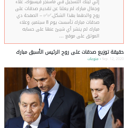
إلي لينك التسجيل في ماسنجر فيسبوك، علاء
وجمال مبارك لم يعلنا عن تقديم صدقات على
روح والدهما بهذا الشكل.✅✅ – الصفحة دي
صدقات مبارك تأسست يوم 8 سبتمبر، وعلاء
مبارك لم ينشر أي شيئ عنها على حسابه
الموثق على موقع …
حقيقة توزيع صدقات على روح الرئيس الأسبق مبارك
Sep. 12, 2020
- منوعات