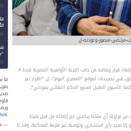
طع
26
قا
ال
26
اف-مرتضى-منصور-وعودته-ل
شك
"م
لل
26
- في أول تعليق منه على توصيات هيئة المفوضين بإلغاء قرار إيقافه من جانب اللجنة الأولمبية المصرية لمدة 4
ق، في تصريحات لموقع "المصري اليوم"، إن "القرار تم
مَا م
بمزي
مة الأسبوع المقبل لصدور الحكم النهائي بعودتي".
صديق
قاوم
ورضا
UbzK
ا أن قرار إيقاف مرتضى منصور 4 سنوات عن مزاولة أي نشاط رياضي، تم إلغائه من قبل هيئة
— متصد
و إلا مجرد رأي استشاري، وتوصية غير ملزمة للمحكمة، وقد لا