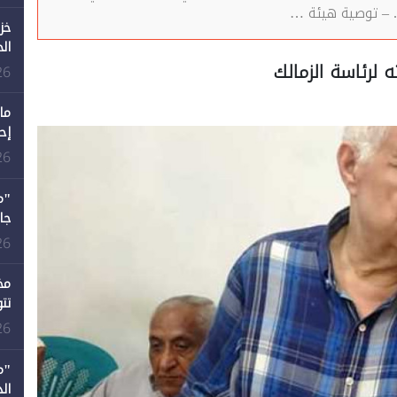
 – توصية هيئة …
خز
ال
لرئاسة الزمالك
26
ما
إح
ال
26
12 عامًا و6 جامعات كان 
26
مخ
تت
26
"م