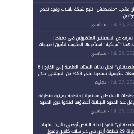
ان عائم.. "متصدقش" تتبع شبكة ناقلات وقود تخدم
حوثيين
Jul. 30, 20
- سياسي
 نعرفه عن السفينتين المتضررتين في دمياط |
داهما "أمريكية" استأجرتها الحكومة لتأمين احتياجات
طاقة
Jul. 29, 20
- سياسي
"متصدقش" تحلل بيانات البعثات العلمية إلى الخارج | 6
جامعات حكومية تستحوذ على 53% من المبتعثين خلال
نصيبها 1% فقط
Jul. 27, 20
- تعليم
ططات الاستيطان مستمرة | منظمة يمينية متطرفة
وغل عند الحدود اللبنانية أعضاؤها اعتادوا خرق الحدود
Jul. 26, 20
- سياسي
تصدقش" تنفرد | نيابة النقض تُوصي بتأييد استرداد
الدولة 29 قطعة أرض في دير سانت كاترين وقبول