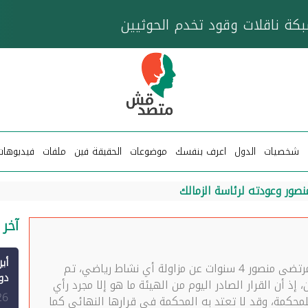
خزان عائم.. "متصدقش" تتبع شبكة ناقلات وقود تخدم
شخصيات
الدول
اعرف بنفسك
موضوعات
الحقيقة فين
ملفات
فيديوهات
صور وعودته لرئاسة الزمالك
آخر 
– ليس صحيحًا أن قرار إيقاف مرتضى منصور 4 سنوات عن مزاولة أي نشاط رياضي، تم
إذ أن القرار الصادر اليوم من الهيئة ما هو إلا مجرد رأي
الم
26
لمحكمة، وقد لا تعتد به المحكمة في قرارها النهائي كما