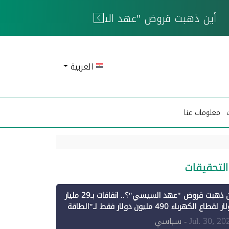
 الحوثيين
العربية
معلومات عنا
التحقيقات
أين ذهبت قروض "عهد السيسي"؟.. اتفاقات بـ29 مليار
دولار لقطاع الكهرباء 490 مليون دولار فقط لـ"الطاقة
تجددة" (1)
Jul. 30, 20
- سياسي