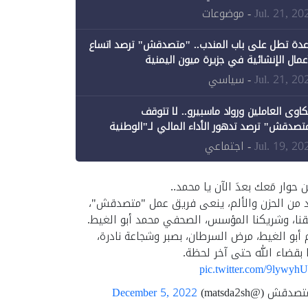
ن الحكومة جزئيًا (1)
Jul. 21, 20
- موضوعات
عدة تطل على باب المندب.. "متصدقش" ترصد اتساع
أعمال الإنشائية في جزيرة ميون اليمنية
Jul. 21, 20
- سياسي
اوى العاملين ورواد ماسبيرو.. لا تتوقف
تصدقش" ترصد تدهور الأداء المالي لـ"الوطنية
إعلام"
Jul. 19, 20
- اجتماعي
ن حوار مَعك بعدَ الآن يا محمد..
د من الحزن والألم، ينعى فريق عمل "متصدقش"،
نا، وشريكنا المؤسس، الصحفي محمد أبو الغيط.
 أبو الغيط، مرض السرطان، بصبر وشجاعة نادرة،
 بقضاء الله حتى آخر لحظة.
pic.twitter.com/9lywyh
قش (@matsda2sh)
December 5, 2022