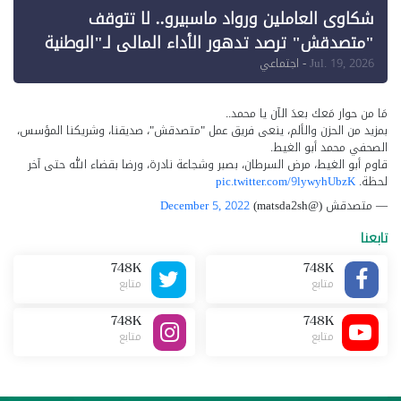
شكاوى العاملين ورواد ماسبيرو.. لا تتوقف
"متصدقش" ترصد تدهور الأداء المالي لـ"الوطنية
للإعلام"
Jul. 19, 2026
- اجتماعي
مَا من حوار مَعك بعدَ الآن يا محمد..
بمزيد من الحزن والألم، ينعى فريق عمل "متصدقش"، صديقنا، وشريكنا المؤسس،
الصحفي محمد أبو الغيط.
قاوم أبو الغيط، مرض السرطان، بصبر وشجاعة نادرة، ورضا بقضاء الله حتى آخر
لحظة.
pic.twitter.com/9lywyhUbzK
— متصدقش (@matsda2sh)
December 5, 2022
تابعنا
748K
748K
متابع
متابع
748K
748K
متابع
متابع