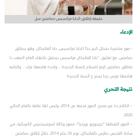
حقيقة-إطلاق-البابا-فرانسيس-حمامتين-سل
الإدعاء
- صور منتشرة بشكل كبير جدًا للبابا فرانسيس، بابا الفاتيكان، وهو بيطلق
حمامتين، مع تعليق: "بابا الفاتيكان فرانسيس بيحتفل بانتهاء العام الصعب دا
فاطلق حمامتين كرمز للسلام للسنة الجديدة .. واحده هاجمها غراب .. والتانيه
هاجمها نورس ربنا يستر ع السنة الجديدة
نتيجة التحري
– الكلام ده غير صحيح. الصور قديمة من 2014، وليس لها علاقة بالعام الحالي
2020.
– الصور التقطها “جريجوريو بورجيا”، مصور وكالة أسوشيتدبرس الأمريكية، في
ساحة القديس بطرس بالفاتيكان، يوم 26 يناير 2014، خلال إطلاق حمامتين