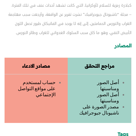
كبادرة رمزية للسلام لأوكرانيا، التي كانت تشهد أحداث عنف في تلك الفترة.
– مجلة “ناشيونال جيوجرافيك” نشرت تقرير عن الواقعة، وأرجعت سبب مهاجمة
الغراب والنورس الحمامتين، إلى إنه لا يوجد في الفاتيكان طيور تحمل اللون
الأبيض النقي، وهو ما كان سبب السلوك العدواني للغراب وطائر النورس.
المصادر
مراجع التحقق
مصادر الادعاء
أصل الصور
حساب لمستخدم
ومناسبتها
على مواقع التواصل
أصل الصور
الإجتماعي
ومناسبتها
مصدر الصورة على
ناشيونال جيوجرافيك
Tags