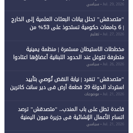
احتياجات الطاقة
Jul. 29, 2026
- سياسي
"متصدقش" تحلل بيانات البعثات العلمية إلى الخارج
| 6 جامعات حكومية تستحوذ على 53% من
المبتعثين خلال 12 عامًا و6 جامعات كان نصيبها 1%
Jul. 27, 2026
- تعليم
فقط
مخططات الاستيطان مستمرة | منظمة يمينية
متطرفة تتوغل عند الحدود اللبنانية أعضاؤها اعتادوا
خرق الحدود
Jul. 26, 2026
- سياسي
"متصدقش" تنفرد | نيابة النقض تُوصي بتأييد
استرداد الدولة 29 قطعة أرض في دير سانت كاترين
وقبول طعن الحكومة جزئيًا (1)
Jul. 21, 2026
- موضوعات
قاعدة تطل على باب المندب.. "متصدقش" ترصد
اتساع الأعمال الإنشائية في جزيرة ميون اليمنية
Jul. 21, 2026
- سياسي