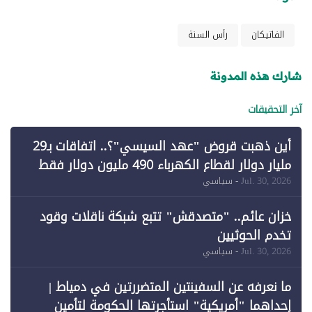
الفاتيكان
رأس السنة
شارك هذه المدونة
آخر التحقيقات
أين ذهبت قروض "عهد السيسي"؟.. اتفاقات بـ29
مليار دولار لقطاع الكهرباء 490 مليون دولار فقط
لـ"الطاقة المتجددة" (1)
Jul. 30, 2026
- سياسي
خزان عائم.. "متصدقش" تتبع شبكة ناقلات وقود
تخدم الحوثيين
Jul. 30, 2026
- سياسي
ما نعرفه عن السفينتين المتضررتين في دمياط |
إحداهما "أمريكية" استأجرتها الحكومة لتأمين