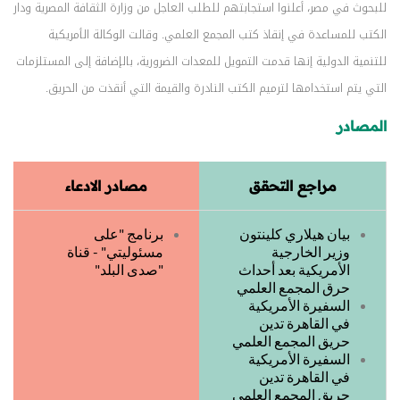
للبحوث في مصر، أعلنوا استجابتهم للطلب العاجل من وزارة الثقافة المصرية ودار
الكتب للمساعدة في إنقاذ كتب المجمع العلمي. وقالت الوكالة الأمريكية
للتنمية الدولية إنها قدمت التمويل للمعدات الضرورية، بالإضافة إلى المستلزمات
التي يتم استخدامها لترميم الكتب النادرة والقيمة التي أنقذت من الحريق.
المصادر
مراجع التحقق
مصادر الادعاء
بيان هيلاري كلينتون
برنامج "على
وزير الخارجية
مسئوليتي" - قناة
الأمريكية بعد أحداث
"صدى البلد"
حرق المجمع العلمي
السفيرة الأمريكية
في القاهرة تدين
حريق المجمع العلمي
السفيرة الأمريكية
في القاهرة تدين
حريق المجمع العلمي