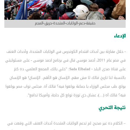
حقيقة-دعم-الولايات-المتحدة-حريق-المجم
الإدعاء
- خلال مقارنة بين أحداث اقتحام الكونجرس في الولايات المتحدة، وأحداث العنف
في مصر عام 2011، أحمد موسي قال في برنامج احمد موسى - على مسئوليتي
على قناة صدى البلد - Sada Elbalad: "خلي بالك، المجمع العلمي، ده كنز
بالنسبة لنا تاريخ، قالك لا مش مهم، الإنسان هو الأهم.. الإنسان! هو الإنسان
يولع، طب مجلس الوزراء يا جماعة يولعوا فيه؟ قالك آه. مجلس نواب مصر يولعوا
فيه؟ قالك آه (…)، عشان دي ثورة نولع كل حاجة، وأمريكا تدافع".
نتيجة التحري
– الكلام ده غير صحيح. لم تدعم الولايات المتحدة أحداث العنف التي وقعت في