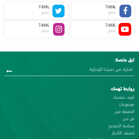
748K
748K
متابع
متابع
748K
748K
متابع
متابع
ابق متصلا
روابط تهمك
اعرف بنفسك
موضوعات
الحقيقة فين
من نحن
سياسة التصحيح
تصنيف الأخبار