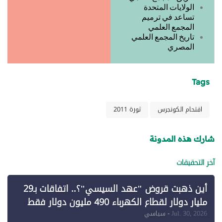
الولايات المتحدة
تساعد في ترميم
المجمع العلمي
تاريخ المجمع العلمي
المصري
Tags
اقتحام الكونجرس
ثورة 2011
شارك هذه المدونة
آخر التحقيقات
أين ذهبت قروض "عهد السيسي"؟.. اتفاقات بـ29
مليار دولار لقطاع الكهرباء 490 مليون دولار فقط
لـ"الطاقة المتجددة" (1)
Jul. 30, 2026
- سياسي