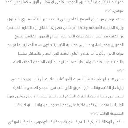
مصر عام 2011، ولم تؤيد حريق المجمع العلمي أو مجلس الوزراء، كما يدعي أحمد
موسي. ✅✅
– بعد يومين من حريق المجمع العلمي، في 19 ديسمبر 2011، هيلاري كلينتون،
وزيرة الخارجية الأمريكية وقتها، أعربت عن شعورها بالقلق إزاء التقارير المستمرة
عن العنف في مصر. وحثت قوات الأمن على احترام الحقوق العالمية لجميع
المصريين وحمايتها، ودعت إلى محاسبة الذين ينتهكون هذه المعايير بما فيهم
قوات الأمن. وذكرت أنه ينبغي “علي المتظاهرين القيام بالتظاهر سلميا
والامتناع عن العنف”، ولم تعلن دعم أو تأييد الولايات المتحدة لأحداث العنف.
✅✅
– في 18 يناير عام 2012، السفيرة الأمريكية بالقاهرة، آن باترسون، كانت في
زيارة دار الكتب، وقالت: “إن الحريق الذي شب في المجمع العلمي بالقاهرة
تسبب في خسارة فادحة للتراث الفكري ليس لمصر فقط، (..)، ومن دواعي سرور
الولايات المتحدة أن تكون قادرة على دعم الجهود المبذولة لاسترداد هذه
المجموعة الرائعة”.✅✅
– كمان الوكالة الأمريكية للتنمية الدولية، ومكتبة الكونجرس، والمركز الأمريكي