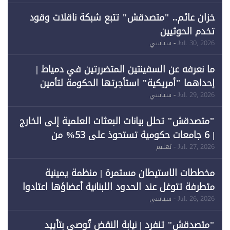
خزان عائم.. "متصدقش" تتبع شبكة ناقلات وقود
تخدم الحوثيين
Jul. 30, 2026
- سياسي
ما نعرفه عن السفينتين المتضررتين في دمياط |
إحداهما "أمريكية" استأجرتها الحكومة لتأمين
احتياجات الطاقة
Jul. 29, 2026
- سياسي
"متصدقش" تحلل بيانات البعثات العلمية إلى الخارج
| 6 جامعات حكومية تستحوذ على 53% من
المبتعثين خلال 12 عامًا و6 جامعات كان نصيبها 1%
Jul. 27, 2026
- تعليم
فقط
مخططات الاستيطان مستمرة | منظمة يمينية
متطرفة تتوغل عند الحدود اللبنانية أعضاؤها اعتادوا
خرق الحدود
Jul. 26, 2026
- سياسي
"متصدقش" تنفرد | نيابة النقض تُوصي بتأييد