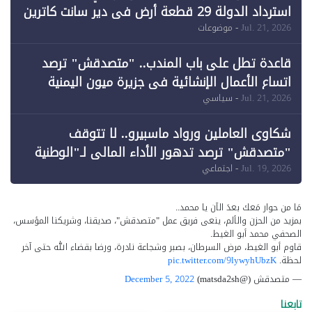
استرداد الدولة 29 قطعة أرض في دير سانت كاترين
وقبول طعن الحكومة جزئيًا (1)
Jul. 21, 2026
- موضوعات
قاعدة تطل على باب المندب.. "متصدقش" ترصد
اتساع الأعمال الإنشائية في جزيرة ميون اليمنية
Jul. 21, 2026
- سياسي
شكاوى العاملين ورواد ماسبيرو.. لا تتوقف
"متصدقش" ترصد تدهور الأداء المالي لـ"الوطنية
للإعلام"
Jul. 19, 2026
- اجتماعي
مَا من حوار مَعك بعدَ الآن يا محمد..
بمزيد من الحزن والألم، ينعى فريق عمل "متصدقش"، صديقنا، وشريكنا المؤسس،
الصحفي محمد أبو الغيط.
قاوم أبو الغيط، مرض السرطان، بصبر وشجاعة نادرة، ورضا بقضاء الله حتى آخر
لحظة.
pic.twitter.com/9lywyhUbzK
— متصدقش (@matsda2sh)
December 5, 2022
تابعنا