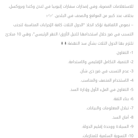
للاستعلامات المصرية، وفي إصدارات سفارات إثيوبيا في لندن وكندا وبروكسل،
بخلاف عدد كبير من المواقع والصحف في البلدين. ✅✅
– نصوص الاتفاقية تؤكد اتخاذ “الدول الثلاث كافة الإجراءات المناسبة لتجنب
التسبب في ضرر خلال استخدامها للنيل الأزرق/ النهر الرئيسي”، وهي 10 مبادئ
تلتزم بها الدول الثلاث بشأن سد النهضة:⬇️ ⬇️
1- التعاون.
2- التنمية، التكامل الإقليمي والاستدامة.
3- عدم التسبب في ضرر ذى شأن.
4- الاستخدام المنصف والمناسب.
5- التعاون في الملء الأول وإدارة السد.
6- بناء الثقة.
7- تبادل المعلومات والبيانات.
8- أمان السد.
9- السيادة ووحدة إقليم الدولة.
10- التسوية السلمية للمنازعات.