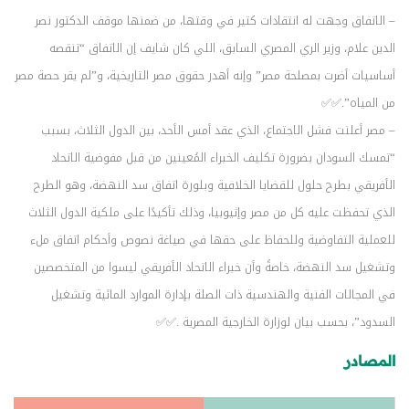
– الاتفاق وجهت له انتقادات كتير في وقتها، من ضمنها موقف الدكتور نصر
الدين علام، وزير الري المصري السابق، اللي كان شايف إن الاتفاق “تنقصه
أساسيات أضرت بمصلحة مصر” وإنه أهدر حقوق مصر التاريخية، و”لم يقر حصة مصر
من المياه”.✅✅
– مصر أعلنت فشل الاجتماع، الذي عقد أمس الأحد، بين الدول الثلاث، بسبب
“تمسك السودان بضرورة تكليف الخبراء المُعينين من قبل مفوضية الاتحاد
الأفريقي بطرح حلول للقضايا الخلافية وبلورة اتفاق سد النهضة، وهو الطرح
الذي تحفظت عليه كل من مصر وإثيوبيا، وذلك تأكيدًا على ملكية الدول الثلاث
للعملية التفاوضية وللحفاظ على حقها في صياغة نصوص وأحكام اتفاق ملء
وتشغيل سد النهضة، خاصةً وأن خبراء الاتحاد الأفريقي ليسوا من المتخصصين
في المجالات الفنية والهندسية ذات الصلة بإدارة الموارد المائية وتشغيل
السدود”، بحسب بيان لوزارة الخارجية المصرية .✅✅
المصادر