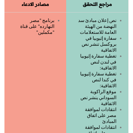
مراجع التحقق
مصادر الادعاء
نص إعلان مبادئ سد
برنامج "مصر
النهضة من الهيئة
النهارده" على قناة
العامة للاستعلامات
"مكملين"
سفارة إثيوبيا في
بروكسل تنشر نص
الاتفاقية
تغطية سفارة إثيوبيا
في لندن لنص
الاتفاقية:
تغطية سفارة إثيوبيا
في كندا لنص
الاتفاقية:
موقع الراكوبة
السوداني ينشر نص
الاتفاقية
انتقادات لموافقة
مصر على اتفاق
المبادئ
انتقادات لموافقة
مصر على اتفاق