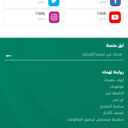
متابع
متابع
748K
748K
متابع
متابع
ابق متصلا
روابط تهمك
اعرف بنفسك
موضوعات
الحقيقة فين
من نحن
سياسة التصحيح
تصنيف الأخبار
منهجية متصدقش لتدقيق المعلومات