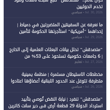
خزان عائم.. "متصدقش" تتبع شبكة ناقلات وقود
تخدم الحوثيين
Jul. 30, 2026
- سياسي
ما نعرفه عن السفينتين المتضررتين في دمياط |
إحداهما "أمريكية" استأجرتها الحكومة لتأمين
احتياجات الطاقة
Jul. 29, 2026
- سياسي
"متصدقش" تحلل بيانات البعثات العلمية إلى الخارج
| 6 جامعات حكومية تستحوذ على 53% من
المبتعثين خلال 12 عامًا و6 جامعات كان نصيبها 1%
Jul. 27, 2026
- تعليم
فقط
مخططات الاستيطان مستمرة | منظمة يمينية
متطرفة تتوغل عند الحدود اللبنانية أعضاؤها اعتادوا
خرق الحدود
Jul. 26, 2026
- سياسي
"متصدقش" تنفرد | نيابة النقض تُوصي بتأييد
استرداد الدولة 29 قطعة أرض في دير سانت كاترين