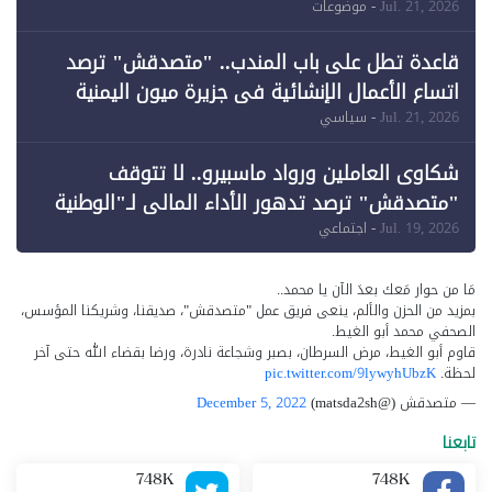
وقبول طعن الحكومة جزئيًا (1)
Jul. 21, 2026
- موضوعات
قاعدة تطل على باب المندب.. "متصدقش" ترصد
اتساع الأعمال الإنشائية في جزيرة ميون اليمنية
Jul. 21, 2026
- سياسي
شكاوى العاملين ورواد ماسبيرو.. لا تتوقف
"متصدقش" ترصد تدهور الأداء المالي لـ"الوطنية
للإعلام"
Jul. 19, 2026
- اجتماعي
مَا من حوار مَعك بعدَ الآن يا محمد..
بمزيد من الحزن والألم، ينعى فريق عمل "متصدقش"، صديقنا، وشريكنا المؤسس،
الصحفي محمد أبو الغيط.
قاوم أبو الغيط، مرض السرطان، بصبر وشجاعة نادرة، ورضا بقضاء الله حتى آخر
لحظة.
pic.twitter.com/9lywyhUbzK
— متصدقش (@matsda2sh)
December 5, 2022
تابعنا
748K
748K