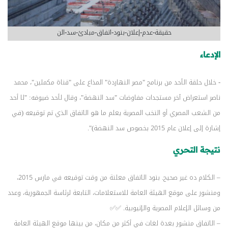
حقيقة-عدم-إعلان-بنود-اتفاق-مبادئ-سد-الن
الإدعاء
- خلال حلقة الأحد من برنامج "مصر النهاردة" المذاع على "قناة مكملين"، محمد
ناصر استعراض آخر مستجدات مفاوضات "سد النهضة"، وقال لأحد ضيوفه: "لا أحد
من الشعب المصري أو النخب المصرية يعلم ما هو الاتفاق الذي تم توقيعه (في
إشارة إلى إعلان عام 2015 بخصوص سد النهضة)".
نتيجة التحري
– الكلام ده غير صحيح. بنود الاتفاق معلنة من وقت توقيعه في مارس 2015،
ومنشور على موقع الهيئة العامة للاستعلامات، التابعة لرئاسة الجمهورية، وعدد
من وسائل الإعلام المصرية والإثيوبية. ✅✅
– الاتفاق منشور بعدة لغات في أكثر من مكان، من بينها موقع الهيئة العامة