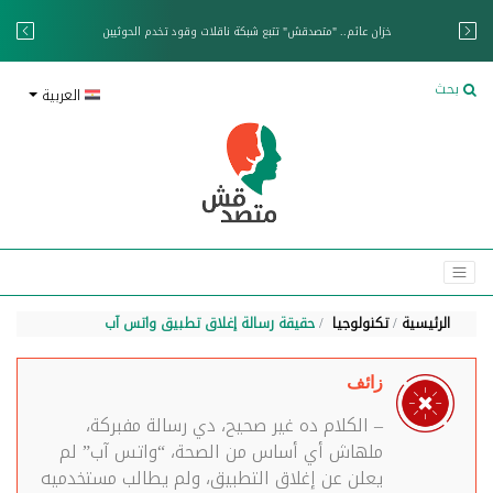
خزان عائم.. "متصدقش" تتبع شبكة ناقلات وقود تخدم الحوثيين
بحث
العربية
الرئيسية
تكنولوجيا
حقيقة رسالة إغلاق تطبيق واتس آب
زائف
– الكلام ده غير صحيح، دي رسالة مفبركة،
ملهاش أي أساس من الصحة، “واتس آب” لم
يعلن عن إغلاق التطبيق، ولم يطالب مستخدميه