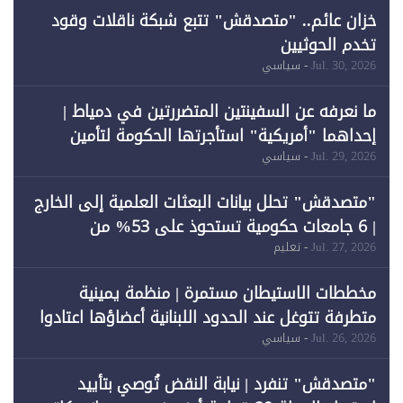
خزان عائم.. "متصدقش" تتبع شبكة ناقلات وقود
تخدم الحوثيين
Jul. 30, 2026
- سياسي
ما نعرفه عن السفينتين المتضررتين في دمياط |
إحداهما "أمريكية" استأجرتها الحكومة لتأمين
احتياجات الطاقة
Jul. 29, 2026
- سياسي
"متصدقش" تحلل بيانات البعثات العلمية إلى الخارج
| 6 جامعات حكومية تستحوذ على 53% من
المبتعثين خلال 12 عامًا و6 جامعات كان نصيبها 1%
Jul. 27, 2026
- تعليم
فقط
مخططات الاستيطان مستمرة | منظمة يمينية
متطرفة تتوغل عند الحدود اللبنانية أعضاؤها اعتادوا
خرق الحدود
Jul. 26, 2026
- سياسي
"متصدقش" تنفرد | نيابة النقض تُوصي بتأييد