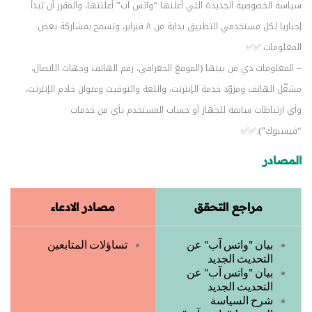
سياسة الخصوصية الجديدة التي أعلنها “واتس آب” أعلنتها، والمقرر أن تبدأ
إجباريا لكل مستخدمي التطبيق بداية من ٨ فبراير، وتسمح بمشاركة بعض
المعلومات.✅✅
– المعلومات دي من بينها (الموقع الجغرافي، رقم الهاتف وجهات الاتصال،
مشغّل الهاتف ومزوّد خدمة الإنترنت، واللغة والتوقيت وعنوان خادم الإنترنت،
وأي ارتباطات سابقة للجهاز أو حساب المستخدم بأي من خدمات
“فيسبوك”).✅✅
المصادر
مراجع التحقق
مصادر الادعاء
بيان "واتس آب" عن
تساؤلات المتابعين
التحديث الجديد
بيان "واتس آب" عن
التحديث الجديد
شرح السياسة