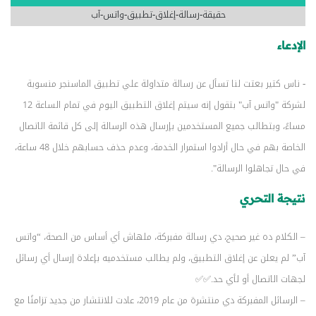
حقيقة-رسالة-إغلاق-تطبيق-واتس-آب
الإدعاء
- ناس كتير بعتت لنا تسأل عن رسالة متداولة علي تطبيق الماسنجر منسوبة
لشركة "واتس آب" بتقول إنه سيتم إغلاق التطبيق اليوم في تمام الساعة 12
مساءً، وبتطالب جميع المستخدمين بإرسال هذه الرسالة إلى كل قائمة الاتصال
الخاصة بهم في حال أرادوا استمرار الخدمة، وعدم حذف حسابهم خلال 48 ساعة،
في حال تجاهلوا الرسالة".
نتيجة التحري
– الكلام ده غير صحيح، دي رسالة مفبركة، ملهاش أي أساس من الصحة، “واتس
آب” لم يعلن عن إغلاق التطبيق، ولم يطالب مستخدميه بإعادة إرسال أي رسائل
لجهات الاتصال أو لأي حد.✅✅
– الرسائل المفبركة دي منتشرة من عام 2019، عادت للانتشار من جديد تزامنًا مع