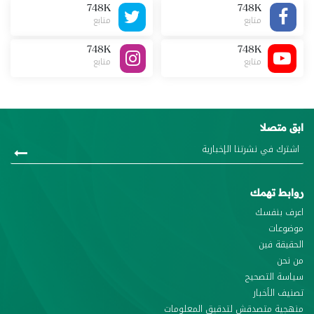
748K
748K
متابع
متابع
748K
748K
متابع
متابع
ابق متصلا
روابط تهمك
اعرف بنفسك
موضوعات
الحقيقة فين
من نحن
سياسة التصحيح
تصنيف الأخبار
منهجية متصدقش لتدقيق المعلومات