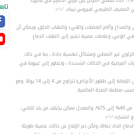
تابع
مى والصداع وآلام العضلات والقيء والتهاب الحلق، ويمكن أن
ي الوعي، وعلامات عصبية تشير إلى التهاب الدماغ
الرئوي غير النمطي ومشاكل تنفسية حادة ، بما في ذلك
وبات المرضية في الحالات الشديدة ، وتتطور إلى غيبوبة في
– يُعتقد أن فترة حضانة الفيروس (الفترة الممتدة من الإصابة إلى ظهور الأعراض) تتراوح من 4 إلى 14 يومًا. ومع
– بحسب منظمة الصحة العالمية، يبلغ معدل الوفيات من 40% إلى 75%، والمعدل ممكن يختلف من بلد للتاني،
ع انتشاره.✅✅
اغ الحاد تمامًا، ولكن تم الإبلاغ عن حالات عصبية طويلة