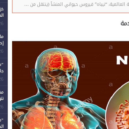
 العالمية، “نيباه” فيروس حيواني المنشأ (ينتقل من …
خز
ال
دمة
26
ما
إح
ال
26
12 عامًا و6 جامعات كان 
26
مخ
تت
26
"م