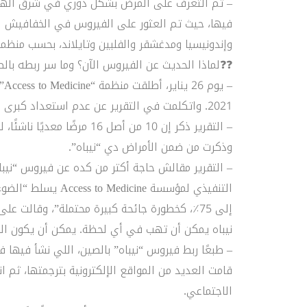
– تم التعرف على المرض بشكل دوري في شرق الهند.
فيها، حيث تم العثور على الفيروس في الخفافيش ال
وإندونيسيا ومدغشقر والفلبين وتايلاند، بحسب منظمة
❓❓لماذا الحديث عن الفيروس الآن؟ وما سر ربطه بال
– 
2021. واتكلمت في التقرير عن عدم استعداد كبرى شركات الأدوية في العالم للوباء القادم.
– التقرير ذكر إن 10 من أصل 6
وذكرت من ضمن الأمراض دي “نيباه”.
– التقرير مقالش حاجة أكتر من كده عن فيروس “نيباه
التنفيذي لمؤسسة ne
إلى 75٪، كخطورة جائحة كبيرة محتملة”، وقالت 
نيباه يمكن أن تهب في أي لحظة. يمكن أن يكون الوب
قامت العديد من المواقع الإلكترونية بترجمتها، ثم 
الاجتماعي.