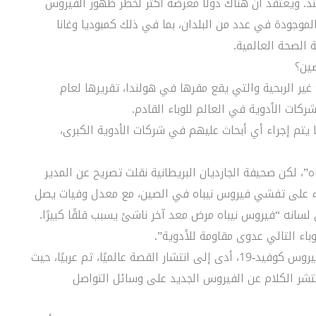
 ويعتقد أن هناك دولًا معرضة أكثر لخطر ظهور الفيروس
موجودة في عدد من البلدان، بما في ذلك كمبوديا وغانا
 الصحة العالمية.
صين؟
يوم 26 يناير، أطلقت منظمة “Access to Medicine” غير الربحية والتي يقع مقرها في هولندا، تقريرها لعام
1 مرضًا معديًا ناشئًا، لا يتم إجراء أي أبحاث عليهم في شركات الأدوية الكبرى،
”، لكن صحيفة الجارديان البريطانية نقلت تصريح عن المدير
Access to Medici يسلط “الضوء على تفشي فيروس نيباه في الصين، مع معدل وفيات يصل
على لسانه “فيروس نيباه مرض معد آخر ناشئ يسبب قلقًا كبيرًا.
اء التالي عدوى مقاومة للأدوية”.
– طبعًا ربط فيروس “نيباه” بالصين، اللي نشأ فيها فيروس كوفيد-19، أدى إلى انتشار القصة عالميًا، ثم عربيًا، حيث
انتشر الكلام عن الفيروس الجديد على وسائل التواصل