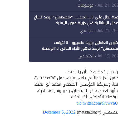
ن الحكومة جزئيًا (1)
Jul. 21, 20
- موضوعات
عدة تطل على باب المندب.. "متصدقش" ترصد اتساع
أعمال الإنشائية في جزيرة ميون اليمنية
Jul. 21, 20
- سياسي
اوى العاملين ورواد ماسبيرو.. لا تتوقف
تصدقش" ترصد تدهور الأداء المالي لـ"الوطنية
إعلام"
Jul. 19, 20
- اجتماعي
ن حوار مَعك بعدَ الآن يا محمد..
د من الحزن والألم، ينعى فريق عمل "متصدقش"،
نا، وشريكنا المؤسس، الصحفي محمد أبو الغيط.
 أبو الغيط، مرض السرطان، بصبر وشجاعة نادرة،
 بقضاء الله حتى آخر لحظة.
pic.twitter.com/9lywyh
قش (@matsda2sh)
December 5, 2022