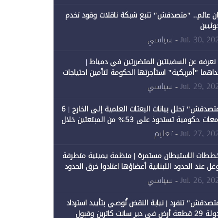
ان عائم.. "متصدقش" تتبع شبكة ناقلات وقود تخدم
حوثيين
Jul. 30, 20
- سياسي
 نعرفه عن السفينتين المتضررتين في دمياط |
داهما "أمريكية" استأجرتها الحكومة لتأمين احتياجات
طاقة
Jul. 29, 20
- سياسي
"متصدقش" تحلل بيانات البعثات العلمية إلى الخارج | 6
جامعات حكومية تستحوذ على 53% من المبتعثين خلال
نصيبها 1% فقط
Jul. 27, 20
- تعليم
ططات الاستيطان مستمرة | منظمة يمينية متطرفة
وغل عند الحدود اللبنانية أعضاؤها اعتادوا خرق الحدود
Jul. 26, 20
- سياسي
تصدقش" تنفرد | نيابة النقض تُوصي بتأييد استرداد
الدولة 29 قطعة أرض في دير سانت كاترين وقبول