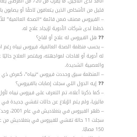
الأمد لدى الناجين. ما يق
قليل من الأشخاص الذين يتعافون لاحقًا أو يصابون بال
– الفيروس مصنف ضمن قائمة “الصحة العالمية” للأمر
خطط لدى شركات الأدوية لإيجاد علاج له.
❓❓ هل الفيروس له علاج أو لقاح؟
– بحسب منظمة الصحة العالمية، فيروس نيباه رغم اك
له أدوية أو لقاحات لمواجهته، ويقتصر العلاج حاليًا 
والعصبية الشديدة.
– المنظمة سبق وحددت فيروس “نيباه”، كمرض ذي أو
❓❓ إيه الدول اللي سجلت إصابات بالفيروس؟
ماليزيا، ولم يتم الإبلاغ عن حالات تفشي جديدة في م
– ظهر الف
150 مصابًا.