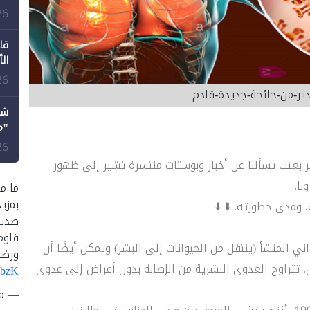
طع
26
قا
ال
26
ذير-من-جائحة-جديدة-قادم
شك
"م
لل
26
 بعتت تسألنا عن أخبار وبوستات منتشرة تشير إلى ظهور
نا.
مَا م
بمزي
 ومدى خطورته. ⬇️ ⬇️
صديق
قاوم
ي المنشأ (ينتقل من الحيوانات إلى البشر) ويمكن أيضًا أن
ورضا
. تتراوح العدوى البشرية من الإصابة بدون أعراض إلى عدوى
UbzK
— متصد