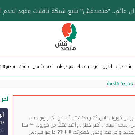
خزان عائم.. "متصدقش" تتبع شبكة ناقلات وقود تخدم
شخصيات
الدول
اعرف بنفسك
موضوعات
الحقيقة فين
ملفات
فيديوهات
 جديدة قادمة
آخر 
وس كورونا، ناس كتير بعتت تسألنا عن أخبار وبوستات
سمه “نيباه”، أكثر خطرًا، وأشد فتكًا من كورونا. ** هنا
الم
26
ديد، وأعراضه، ومدى خطورته. ⬇️ ⬇️ ❓❓ ما هو فيروس