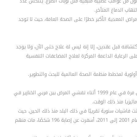
رب من 20٪ من المرضى يعانون من عواقب عصبية متبقية مثل نوبات الصرع. ينتكس عدد
تهاب الدماغ المتأخر.
اض المعدية الأكبر خطرًا على الصحة العامة، حيث لا توجد
تشافه قبل عقدين، إلا إنه ليس له علاج حتى الآن، ولا يوجد
على الرعاية الداعمة المركزة لعلاج المضاعفات التنفسية
لوية لمخطط منظمة الصحة العالمية للبحث والتطوير.
– كما ذكرنا أعلاه، تم التعرف على فيروس نيباه لأول مرة في عام 1999 أثناء تفشي المرض بين مربي الخنازير في
اليزيا منذ ذلك الوقت.
يروس في بنغلاديش في عام 2001، وحدثت فاشيات سنوية تقريبًا في ذلك البلد منذ ذلك الحين. حيث
سجلت 11 حالة تفشي للفيروس في بنغلاديش من عام 2001 إلى 2011، أسفرت عن إصابة 196 شخصًا، مات منهم