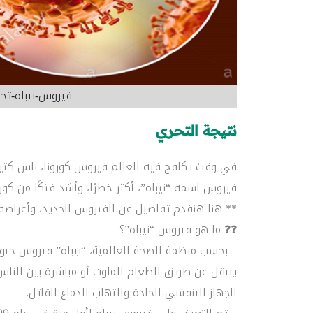
فيروس-نيباه-تح
نتيجة التحري
في وقت يكافح فيه العالم فيروس كورونا، ناس كتير
فيروس اسمه “نيباه”، أكثر خطرًا، وأشد فتكًا من كورو
** هنا هنقدم تفاصيل عن الفيروس الجديد، وأعراضه،
❓❓ ما هو فيروس “نيباه”؟
– بحسب منظمة الصحة العالمية، “نيباه” فيروس حيوان
ينتقل عن طريق الطعام الملوث أو مباشرة بين الناس
الجهاز التنفسي الحادة والتهاب الدماغ القاتل.