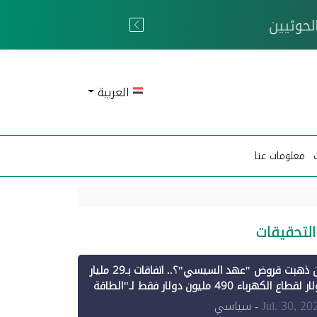
 الحوثيين
العربية
معلومات عنا
التحقيقات
أين ذهبت قروض "عهد السيسي"؟.. اتفاقات بـ29 مليار
دولار لقطاع الكهرباء 490 مليون دولار فقط لـ"الطاقة
تجددة" (1)
Jul. 30, 20
- سياسي