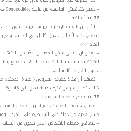
– تم التعرف على فيروس نيباه لأول مرة في عام 1999، أثناء تفشي المرض بين مربي الخنازير في ماليزيا.
– تعتبر خفافيش الفاكهة من عائلة Pteropodidae هي المضيف الطبيعي لفيروس نيباه. ✅✅
❓❓ إيه أعراضه؟
– الأعراض الأولية للإصابة بفيروس نيباه بتكون الح
يصاحب تلك الأعراض خمول كامل في الجسم، وتغير ف
الحاد.✅✅
– يمكن أن يعاني بعض المصابين أيضًا من الالتهاب 
الضائقة التنفسية الحادة. يحدث التهاب الدماغ والن
غضون 24 إلى 48 ساعة.
ذلك ، تم الإبلاغ عن فترة حضانة تصل إلى 45 يومًا، بحسب منظمة الصحة العالمية.
❓❓ إيه مدى خطورة الفيروس؟
حسب قدرة كل دولة على السيطرة على المرض، ومن
– يتعافى معظم الأشخاص الذين ينجون من التهاب الدم