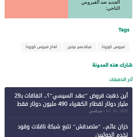
الجديد ضد الفيروس
التاجي:
Tags
فيروس كورونا
فيلاديمير بوتين
لقاح فيروس كورونا
شارك هذه المدونة
آخر التحقيقات
أين ذهبت قروض "عهد السيسي"؟.. اتفاقات بـ29
مليار دولار لقطاع الكهرباء 490 مليون دولار فقط
لـ"الطاقة المتجددة" (1)
Jul. 30, 2026
- سياسي
خزان عائم.. "متصدقش" تتبع شبكة ناقلات وقود
تخدم الحوثيين