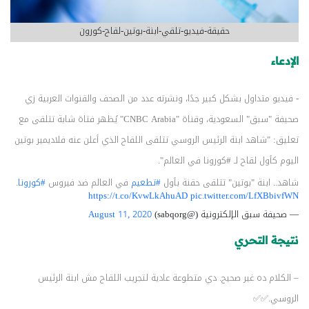
حقيقة-فيديو-تلقي-ابنة-بوتين-لقاح-كورون
الإدعاء
- فيديو متداول بشكل كبير جدًا، ونشرته عدد من الصحف والقنوات العربية زي
صحيفة "سبق" السعودية، وقناة "CNBC Arabia" يُظهر فتاة شابة تتلقى مع
تعليق: "شاهد ابنة الرئيس الروسي تتلقى اللقاح الذي أعلن عنه فلاديمير بوتين
اليوم كأول لقاح لـ #كورونا في العالم".
شاهد.. ابنة "بوتين" تتلقى حقنة بأول
#تطعيم
في العالم ضد فيروس
#كورونا
.
https://t.co/KvwLkAhuAD
pic.twitter.com/LfXBbivfWN
— صحيفة سبق الإلكترونية (@sabqorg)
August 11, 2020
نتيجة التحري
– الكلام ده غير صحيح. دي متطوعة عادية لتجريب اللقاح مش ابنة الرئيس
الروسي.✅✅