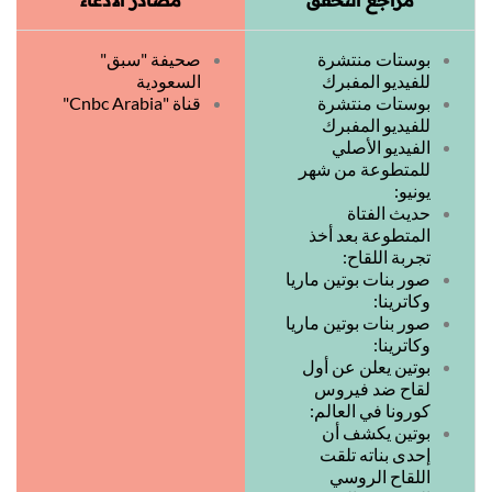
مراجع التحقق
مصادر الادعاء
بوستات منتشرة
صحيفة "سبق"
للفيديو المفبرك
السعودية
بوستات منتشرة
قناة "Cnbc Arabia"
للفيديو المفبرك
الفيديو الأصلي
للمتطوعة من شهر
يونيو:
حديث الفتاة
المتطوعة بعد أخذ
تجربة اللقاح:
صور بنات بوتين ماريا
وكاترينا:
صور بنات بوتين ماريا
وكاترينا:
بوتين يعلن عن أول
لقاح ضد فيروس
كورونا في العالم:
بوتين يكشف أن
إحدى بناته تلقت
اللقاح الروسي