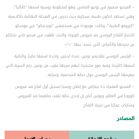
– الفيديو منشور في يونيو الماضي، وهو لمتطوعة روسية اسمها “ناتاليا”،
وهي تستعد لتكون طبيبة عسكرية حيث تدرس في المرحلة النهائية بأكاديمية
“كيروفو الطبية”، وكانت موجودة في مستشفى “بوردينكو” في موسكو
لاختبار اللقاح الروسي ضد فيروس كورونا، والبنت ظهرت في فيديو تاني بتتكلم
عن تجربتها والأعراض اللي حست بيها. ✅✅
– الرئيس الروسي فلاديمير بوتين، عنده ابنتين، واحدة اسمها ماريا، والتانية
اسمها كاترينا، وفيه صور منتشرة ليهم سربها مقرب من بوتين، رغم السرية اللي
بيفرضها الرئيس الروسي حول حياته الشخصية، وعيلته.
– الفيديو المفبرك ده بيتزامن مع إعلان روسيا تسجيل أول لقاح ضد فيروس
كورونا في العالم، وبوتين أعلن إن إحدى بناته تلقت تطعيما ضد الفيروس
وشاركت عمليًا في تجربة اللقاح.
المصادر