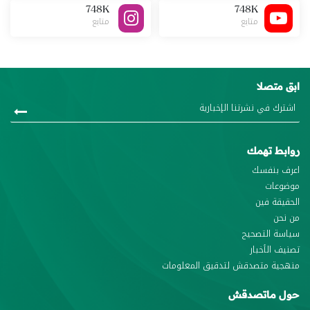
748K
748K
متابع
متابع
ابق متصلا
روابط تهمك
اعرف بنفسك
موضوعات
الحقيقة فين
من نحن
سياسة التصحيح
تصنيف الأخبار
منهجية متصدقش لتدقيق المعلومات
حول ماتصدقش