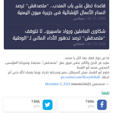
قاعدة تطل على باب المندب.. "متصدقش" ترصد
اتساع الأعمال الإنشائية في جزيرة ميون اليمنية
Jul. 21, 2026
- سياسي
شكاوى العاملين ورواد ماسبيرو.. لا تتوقف
"متصدقش" ترصد تدهور الأداء المالي لـ"الوطنية
للإعلام"
Jul. 19, 2026
- اجتماعي
مَا من حوار مَعك بعدَ الآن يا محمد..
بمزيد من الحزن والألم، ينعى فريق عمل "متصدقش"، صديقنا، وشريكنا المؤسس،
الصحفي محمد أبو الغيط.
قاوم أبو الغيط، مرض السرطان، بصبر وشجاعة نادرة، ورضا بقضاء الله حتى آخر
لحظة.
pic.twitter.com/9lywyhUbzK
— متصدقش (@matsda2sh)
December 5, 2022
تابعنا
748K
748K
متابع
متابع