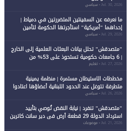
Jul. 30, 2026
- سياسي
ما نعرفه عن السفينتين المتضررتين في دمياط |
إحداهما "أمريكية" استأجرتها الحكومة لتأمين
احتياجات الطاقة
Jul. 29, 2026
- سياسي
"متصدقش" تحلل بيانات البعثات العلمية إلى الخارج
| 6 جامعات حكومية تستحوذ على 53% من
المبتعثين خلال 12 عامًا و6 جامعات كان نصيبها 1%
Jul. 27, 2026
- تعليم
فقط
مخططات الاستيطان مستمرة | منظمة يمينية
متطرفة تتوغل عند الحدود اللبنانية أعضاؤها اعتادوا
خرق الحدود
Jul. 26, 2026
- سياسي
"متصدقش" تنفرد | نيابة النقض تُوصي بتأييد
استرداد الدولة 29 قطعة أرض في دير سانت كاترين
وقبول طعن الحكومة جزئيًا (1)
Jul. 21, 2026
- موضوعات