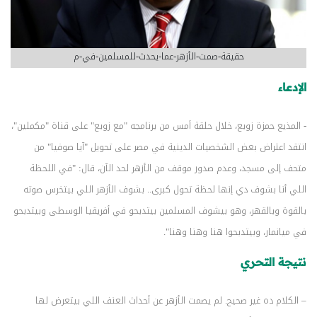
حقيقة-صمت-الأزهر-عما-يحدث-للمسلمين-في-م
الإدعاء
- المذيع حمزة زوبع، خلال حلقة أمس من برنامجه "مع زوبع" على قناة "مكملين"،
انتقد اعتراض بعض الشخصيات الدينية في مصر على تحويل "آيا صوفيا" من
متحف إلى مسجد، وعدم صدور موقف من الأزهر لحد الآن، قال: "في اللحظة
اللي أنا بشوف دي إنها لحظة تحول كبرى.. بشوف الأزهر اللي بيتخرس صوته
بالقوة وبالقهر، وهو بيشوف المسلمين بيتدبحو في أفريقيا الوسطى وبيتدبحو
في ميانمار، وبيتدبحوا هنا وهنا وهنا".
نتيجة التحري
– الكلام ده غير صحيح. لم يصمت الأزهر عن أحداث العنف اللي بيتعرض لها