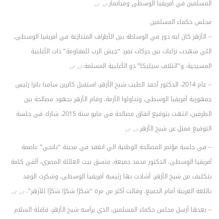
المسلمين في أفريقيا الوسطى وميانمار.
مجلس حكماء المسلمين
– الأزهر كان ليه دور في الوساطة بين الأطراف المتنازعة في أفريقيا الوسطى،
اللي شهدت نزاعات بين حركات تمرد “جيش الرب للمقاومة” ذات الأغلبية
المسيحية، و”ائتلاف سيليكا” ذو الأغلبية المسلمة.
– عام 2014، الدكتور أحمد الطيب شيخ الأزهر، استقبل كاترين سامبا بانزا رئيس
جمهورية أفريقيا الوسطى، وتناولوا الأزمة، وقام الأزهر بجهود مصالحة بين
الطرفين، انتهت بتوقيع اتفاق مصالحة في مايو سنة 2015، شارك في جلسة
التوقيع ممثل عن شيخ الأزهر.
– في جلسة مؤتمر المصالحة الوطنية الي انعقد في مدينة “بانجي” عاصمة
أفريقيا الوسطى، الدكتور محمد جميعة، منسق بيت العائلة المصري، ألقي كلمة
بتكليف من شيخ الأزهر، أشادت بها رئيسة أفريقيا الوسطى، وشكرت الوفد
باللغة العربية أمام الجميع، وقالت أكثر من مرة “شكرًا شكرًا شكرًا للأزهر”.
– بعدها أرسل مجلس حكماء المسلمين، الذي يرأسه شيخ الأزهر، قافلة السلام