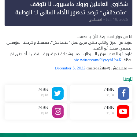
شكاوى العاملين ورواد ماسبيرو.. لا تتوقف
"متصدقش" ترصد تدهور الأداء المالي لـ"الوطنية
للإعلام"
Jul. 19, 2026
- اجتماعي
مَا من حوار مَعك بعدَ الآن يا محمد..
بمزيد من الحزن والألم، ينعى فريق عمل "متصدقش"، صديقنا، وشريكنا المؤسس،
الصحفي محمد أبو الغيط.
قاوم أبو الغيط، مرض السرطان، بصبر وشجاعة نادرة، ورضا بقضاء الله حتى آخر
لحظة.
pic.twitter.com/9lywyhUbzK
— متصدقش (@matsda2sh)
December 5, 2022
تابعنا
748K
748K
متابع
متابع
748K
748K
متابع
متابع