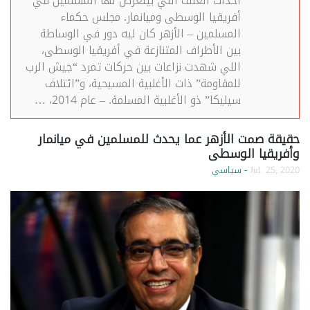
أحداث العنف اللي بيتعرض لها المسلمين في
أفريقيا الوسطى وميانمار. مجلس حكماء
المسلمين – الأزهر كان ليه دور في الوساطة
بين الأطراف المتنازعة في أفريقيا الوسطى،
اللي شهدت نزاعات بين حركات تمرد “جيش الرب
للمقاومة” ذات الأغلبية المسيحية، و”ائتلاف
سيليكا” ذو الأغلبية المسلمة. – عام 2014، …
حقيقة صمت الأزهر عما يحدث للمسلمين في ميانمار
وأفريقيا الوسطى
Jul. 25, 2020
- سياسي