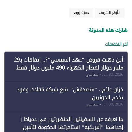
الأزهر الشريف
حمزة زوبع
شارك هذه المدونة
آخر التحقيقات
أين ذهبت قروض "عهد السيسي"؟.. اتفاقات بـ29
مليار دولار لقطاع الكهرباء 490 مليون دولار فقط
لـ"الطاقة المتجددة" (1)
Jul. 30, 2026
- سياسي
خزان عائم.. "متصدقش" تتبع شبكة ناقلات وقود
تخدم الحوثيين
Jul. 30, 2026
- سياسي
ما نعرفه عن السفينتين المتضررتين في دمياط |
إحداهما "أمريكية" استأجرتها الحكومة لتأمين