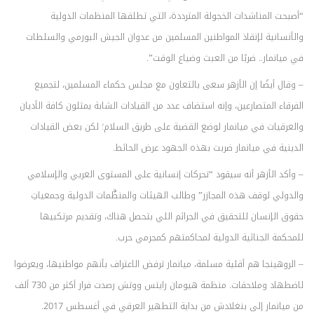
“أصبحت المناشدات الخجولة المترددة، التي تطلقها المنظمات الدولية
والأنسانية لإنقاذ المواطنين المسلمين من عدوان الجيش البورمي والسلطات
في ميانمار.. ضربًا من العبث وضياع الوقت”.
– وقال أيضًا إن الأزهر سعى بالتعاون مع مجلس حكماء المسلمين، لتجميع
الفرقاء المتصارعين، وإنه استضاف عدد من القيادات الشابة يمثلون كافة الأديان
والعرقيات في ميانمار لوضع القضية على طريق السلام؛ لكن بعض القيادات
الدينية في ميانمار ضربت بهذه الجهود عرض الحائط.
– وأكد الأزهر أنه سيقود “تحركات إنسانية على المستوى العربي والإسلامي
والدولي لوقف هذه المجازر” وطالب الهيئات والمنظَّمات الدولية وجمعياتِ
حقوق الإنسان للتحقيق في الجرائم اللي بتحصل هناك، وتقديم مرتكبيها
للمحكمة الجنائية الدولية لمحاكمتهم كمجرمي حرب.
– الروهينجا هم أقلية مسلمة، ميانمار ترفض الاعتراف بأنهم مواطنيها، ويعرضوا
لاضطهاد وملاحقات. منظمة هيومان رايتس ووتش رصدت فرار أكثر من 730 ألف
من ميانمار إلى بنغلادش من بداية التطهير العرقي في أغسطس 2017.