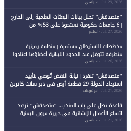
احتياجات الطاقة
Jul. 29, 2026
- سياسي
"متصدقش" تحلل بيانات البعثات العلمية إلى الخارج
| 6 جامعات حكومية تستحوذ على 53% من
المبتعثين خلال 12 عامًا و6 جامعات كان نصيبها 1%
Jul. 27, 2026
- تعليم
فقط
مخططات الاستيطان مستمرة | منظمة يمينية
متطرفة تتوغل عند الحدود اللبنانية أعضاؤها اعتادوا
خرق الحدود
Jul. 26, 2026
- سياسي
"متصدقش" تنفرد | نيابة النقض تُوصي بتأييد
استرداد الدولة 29 قطعة أرض في دير سانت كاترين
وقبول طعن الحكومة جزئيًا (1)
Jul. 21, 2026
- موضوعات
قاعدة تطل على باب المندب.. "متصدقش" ترصد
اتساع الأعمال الإنشائية في جزيرة ميون اليمنية
Jul. 21, 2026
- سياسي