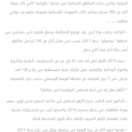
الدولية، واللي دخلت المناطق المحاصرة في مدينة “يالوكيه” اللي كان فيها
أكثر من 500 مسلم محاصر، كانت المعونات الإنسانية ممنوعة عنهم من حوالي
شهرين.
– النزاعات رجعت مرة أخرى بعد توقيع المصالحة، وحصل هجوم على مسلمين في
منطقة “بومبولو” سنة 2017، تسبب في مقتل أكتر من 150 شخص، والأزهر
أصدر بيانًا أدان فيه اللي حصل.
– سنة 2019، الأزهر أعلن إنه بعت 47 طن من من المستلزمات الطبية والأدوية
والمواد الغذائية والإغاثية، ضمن قافلة طبية للمساهمة في علاج 100 ألف
مريض، في 7 دول أفريقية، من ضمنها أفريقيا الوسطى، حسب بيان للمشيخة.
* الأزهر عمل إيه في أزمة مسلمي الروهينجا في ميانمار؟
– الدكتور أحمد الطيب شيخ الأزهر، استقبل في مكتبه السفير مينى لوين، سفير
بورما بالقاهرة، في شهر ديسمبر 2016، والسفير أعرب عن تقدير وزارة خارجية
بلاده لاهتمام الأزهر الشريف لإنهاء حالة التوتر المحتدمة هناك.
– بعدها انتقد أكتر من مرة الوضع في ميانمار، وقال في بيان سنة 2017: