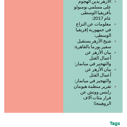
الأزهر يدين الهجوم
على مسلمي بومبولو
بأفريقيا الوسطى
عام 2017:
معلومات عن النزاع
في جمهورية إفريقيا
الوسطى:
شيخ الأزهر يستقبل
سفير بورما بالقاهرة:
بيان الأزهر عن
أعمال القتل
والتهجير في ميانمار:
بيان الأزهر عن
أعمال القتل
والتهجير في ميانمار:
تقرير منظمة هيومان
رايتس ووتش عن
فرار مئات آلاف
الروهينجا:
Tags