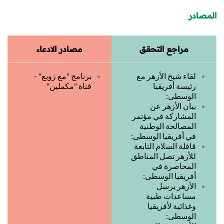
المصادر
مراجع التحقق
مصادر الادعاء
لقاء شيخ الأزهر مع
برنامج "مع زوبع" -
رئيسة أفريقيا
قناة "مكملين"
الوسطى:
بيان الأزهر عن
المشاركة في مؤتمر
المصالحة الوطنية
في أفريقيا الوسطى:
قافلة السلام التابعة
للأزهر تصل المناطق
المحاصرة في
أفريقيا الوسطى:
الأزهر يرسل
مساعدات طبية
وغذائية لأفريقيا
الوسطى: