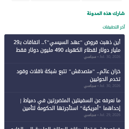
شارك هذه المدونة
آخر التحقيقات
أين ذهبت قروض "عهد السيسي"؟.. اتفاقات بـ29
مليار دولار لقطاع الكهرباء 490 مليون دولار فقط
لـ"الطاقة المتجددة" (1)
Jul. 30, 2026
- سياسي
خزان عائم.. "متصدقش" تتبع شبكة ناقلات وقود
تخدم الحوثيين
Jul. 30, 2026
- سياسي
ما نعرفه عن السفينتين المتضررتين في دمياط |
إحداهما "أمريكية" استأجرتها الحكومة لتأمين
احتياجات الطاقة
Jul. 29, 2026
- سياسي