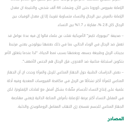
الإصابة بفيروس كورونا حتى الآن، وشملت 44 ألف شخص، والنتيجة ان معدل
الإصابة بالمرض بين الرجال والنساء متساوية تقريبا، إلا إن معدل الوفيات بين
الرجال كان 2.8 %، مقارنة بـ 1.7% بين النساء.
– صحيفة “نيويورك تايمز” الأمريكية نقلت عن علماء قالوا إن فيه عدة عوامل قد
تعمل ضد الرجال في الوباء الحالي، بما في ذلك بعضها بيولوجي يعني مرتبط
بجينات الرجل وطبيعة جسمه، وبعضها بسبب نمط الحياة، “لذا عندما يتعلق الأمر
بتكوين استجابة مناعية ضد العدوى، فإن الرجال هم الجنس الأضعف”.
– بعض الدراسات الطبية حول الجهاز المناعي للرجل والمرأة وجدت ان أن الجهاز
المناعي للمرأة أكثر نشاطًا من الرجل في مكافحة الفيروسات المعدية وفيه أدلة
علمية على إنتاج النساء لأجسام مضّادة بشكل أفضل مع لقاحات الإنفلونزا، لكن
في المقابل النساء أكثر عرضة للإصابة بأمراض المناعة الذاتية (يعني مهاجمة
الجهاز المناعي للجسم نفسه)، زي التهاب المفاصل الروماتويدي والذئبة.
المصادر