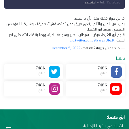
للإعلام"
Jul. 19, 2026
- اجتماعي
مَا من حوار مَعك بعدَ الآن يا محمد..
بمزيد من الحزن والألم، ينعى فريق عمل "متصدقش"، صديقنا، وشريكنا المؤسس،
الصحفي محمد أبو الغيط.
قاوم أبو الغيط، مرض السرطان، بصبر وشجاعة نادرة، ورضا بقضاء الله حتى آخر
لحظة.
pic.twitter.com/9lywyhUbzK
— متصدقش (@matsda2sh)
December 5, 2022
تابعنا
748K
748K
متابع
متابع
748K
748K
متابع
متابع
ابق متصلا