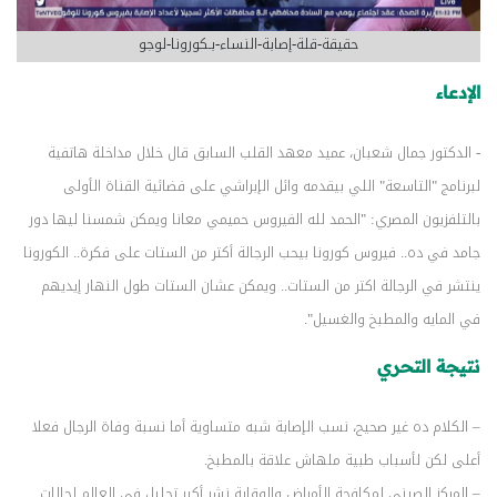
حقيقة-قلة-إصابة-النساء-بـكورونا-لوجو
الإدعاء
- الدكتور جمال شعبان، عميد معهد القلب السابق قال خلال مداخلة هاتفية
لبرنامج "التاسعة" اللي بيقدمه وائل الإبراشي على فضائية القناة الأولى
بالتلفزيون المصري: "الحمد لله الفيروس حميمي معانا ويمكن شمسنا ليها دور
جامد في ده.. فيروس كورونا بيحب الرجالة أكتر من الستات على فكرة.. الكورونا
ينتشر في الرجالة اكتر من الستات.. ويمكن عشان الستات طول النهار إيديهم
في المايه والمطبخ والغسيل".
نتيجة التحري
– الكلام ده غير صحيح، نسب الإصابة شبه متساوية أما نسبة وفاة الرجال فعلا
أعلى لكن لأسباب طبية ملهاش علاقة بالمطبخ.
– المركز الصيني لمكافحة الأمراض والوقاية نشر أكبر تحليل في العالم لحالات