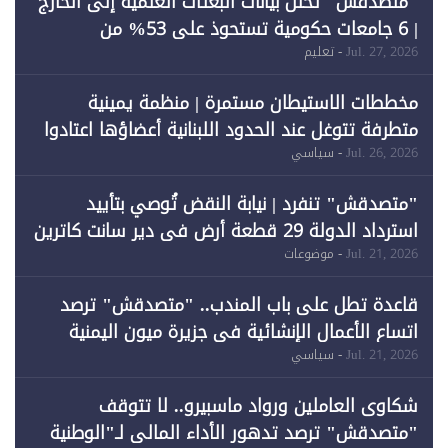
"متصدقش" تحلل بيانات البعثات العلمية إلى الخارج
| 6 جامعات حكومية تستحوذ على 53% من
المبتعثين خلال 12 عامًا و6 جامعات كان نصيبها 1%
Jul. 27, 2026
- تعليم
فقط
مخططات الاستيطان مستمرة | منظمة يمينية
متطرفة تتوغل عند الحدود اللبنانية أعضاؤها اعتادوا
خرق الحدود
Jul. 26, 2026
- سياسي
"متصدقش" تنفرد | نيابة النقض تُوصي بتأييد
استرداد الدولة 29 قطعة أرض في دير سانت كاترين
وقبول طعن الحكومة جزئيًا (1)
Jul. 21, 2026
- موضوعات
قاعدة تطل على باب المندب.. "متصدقش" ترصد
اتساع الأعمال الإنشائية في جزيرة ميون اليمنية
Jul. 21, 2026
- سياسي
شكاوى العاملين ورواد ماسبيرو.. لا تتوقف
"متصدقش" ترصد تدهور الأداء المالي لـ"الوطنية