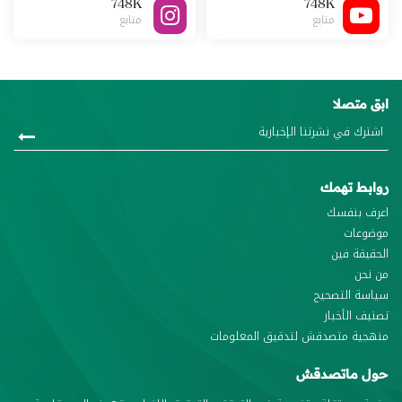
748K
748K
متابع
متابع
ابق متصلا
روابط تهمك
اعرف بنفسك
موضوعات
الحقيقة فين
من نحن
سياسة التصحيح
تصنيف الأخبار
منهجية متصدقش لتدقيق المعلومات
حول ماتصدقش