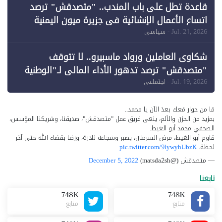
قاعدة تطل على باب المندب.. "متصدقش" ترصد
اتساع الأعمال الإنشائية في جزيرة ميون اليمنية
Jul. 21, 2026
- سياسي
شكاوى العاملين ورواد ماسبيرو.. لا تتوقف
"متصدقش" ترصد تدهور الأداء المالي لـ"الوطنية
للإعلام"
Jul. 19, 2026
- اجتماعي
مَا من حوار مَعك بعدَ الآن يا محمد..
بمزيد من الحزن والألم، ينعى فريق عمل "متصدقش"، صديقنا، وشريكنا المؤسس،
الصحفي محمد أبو الغيط.
قاوم أبو الغيط، مرض السرطان، بصبر وشجاعة نادرة، ورضا بقضاء الله حتى آخر
لحظة.
pic.twitter.com/9lywyhUbzK
— متصدقش (@matsda2sh)
December 5, 2022
تابعنا
748K
748K
متابع
متابع