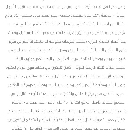
ولكن حذرنا فى هيئة الأرصاد الجوية من موجة شديدة من عدم الاستقرار بالأحوال
الجوية "، موضحة :"هو مجرد منخفض متعمق بقيم ضغط جوى منخفض يؤثر برياح
نشطة وعواصف ترابية خاصة على جنوب البلاد . * حالة الطقس: - اللي هيحصل
هيكون في منخفض جوي عميق يؤدي لحالة شديدة من عدم الاستقرار، وهينتج
عنه أمطار شديدة الغزارة (بحسب تصريحات حكومية لم تشهدها مصر من قبل)
على السواحل الشمالية والوجه البحري ومدن القناة، وسيول على سيناء ومدن
خليج السويس وبعض المناطق من سلاسل جبال البحر الأحمر وجنوب البلاد،
بحسب بيانات هيئة الأرصاد الجوية. - كمان هيكون في نشاط قوي للرياح المثيرة
للرمال والأتربة على أغلب أنحاء مصر، وقد تصل إلى حد العاصفة على مناطق من
جنوب البلاد ومحافظة البحر الأحمر وجنوب سيناء. * توقعات حكومية: - الدكتور
محمود شاهين، مدير مركز التحاليل والتنبؤات الجوية بهيئة الأرصاد، قال إن من
المتوقع سقوط الأمطار بواقع أكثر من 45 ملي وتصل لحد السيول. - الدكتور
عاصم الجزار وزير الإسكان، قال إن وزارته قد تلجأ لتخفيض ضغوط شبكات المياه
وتقليل حجم التصرفات خلال أزمة الأمطار المقبلة لأنها من المتوقع أن تكون غير
مسبوقة، وسوف يتم قطع المياه عن بعض المناطق. - الوزير قال إن شبكات