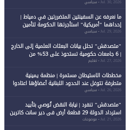
Jul. 30, 2026
- سياسي
ما نعرفه عن السفينتين المتضررتين في دمياط |
إحداهما "أمريكية" استأجرتها الحكومة لتأمين
احتياجات الطاقة
Jul. 29, 2026
- سياسي
"متصدقش" تحلل بيانات البعثات العلمية إلى الخارج
| 6 جامعات حكومية تستحوذ على 53% من
المبتعثين خلال 12 عامًا و6 جامعات كان نصيبها 1%
Jul. 27, 2026
- تعليم
فقط
مخططات الاستيطان مستمرة | منظمة يمينية
متطرفة تتوغل عند الحدود اللبنانية أعضاؤها اعتادوا
خرق الحدود
Jul. 26, 2026
- سياسي
"متصدقش" تنفرد | نيابة النقض تُوصي بتأييد
استرداد الدولة 29 قطعة أرض في دير سانت كاترين
وقبول طعن الحكومة جزئيًا (1)
Jul. 21, 2026
- موضوعات