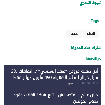
نتيجة التحري
Tags
الامطار
الطقس
شارك هذه المدونة
آخر التحقيقات
أين ذهبت قروض "عهد السيسي"؟.. اتفاقات بـ29
مليار دولار لقطاع الكهرباء 490 مليون دولار فقط
لـ"الطاقة المتجددة" (1)
Jul. 30, 2026
- سياسي
خزان عائم.. "متصدقش" تتبع شبكة ناقلات وقود
تخدم الحوثيين