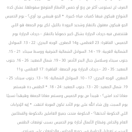
الصرف لن تستوعب أكثر من ربع أو خمس الأمطار المتوقع سقوطها، عشان كده
الشوارع هيكون فيها كميات مياه كبيرة. * الجو هيبقى برد أوي؟ - يوم الخميس
الجو هيكون معقول بالنهار وشديد البرودة بالليل، لكن يوم الجمعة هو اللي
هتنخفض فيه درجات الحرارة بشكل كبير خصوصًا بالنهار. - درجات الحرارة يوم
الخميس: القاهرة: 23 العظمى، و14 الصغرى. الوجه البحري: 22 - 13. السواحل
الشمالية الغربية: 19 - 14. السواحل الشمالية الشرقية ووسط سيناء: 21 - 15.
جنوب سيناء وسلاسل جبال البحر الأحمر: 30 - 19. شمال الصعيد: 26 - 16. جنوب
الصعيد: 35 - 20. - درجات الحرارة يوم الجمعة: القاهرة: 17 العظمى، و11
الصغرى. الوجه البحري: 17 - 10. السواحل الشمالية: 16 - 13. جنوب سيناء: 25 -
19. شمال الصعيد: 20 - 13. جنوب الصعيد: 24 - 18. * الطقس ده هيستمر
معانا لحد امتى؟ - هيبدأ من يوم الخميس ومستمر معانا الجمعة وهيهدأ نسبيًا
يوم السبت، وإن شاء الله على يوم الأحد تكون الموجة انتهت. * إيه الإجراءات
اللي الحكومة أخدتها؟ - الحكومة منحت جميع العاملين بالحكومة والقطاعين
العام والخاص وقطاع الأعمال أجازة يوم الخميس بسبب توقعات الطقس
السيىء، تعطيل الدراسة في جميع المدارس والجامعات على مستوى