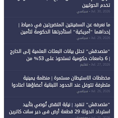
تخدم الحوثيين
Jul. 30, 2026
- سياسي
ما نعرفه عن السفينتين المتضررتين في دمياط |
إحداهما "أمريكية" استأجرتها الحكومة لتأمين
احتياجات الطاقة
Jul. 29, 2026
- سياسي
"متصدقش" تحلل بيانات البعثات العلمية إلى الخارج
| 6 جامعات حكومية تستحوذ على 53% من
المبتعثين خلال 12 عامًا و6 جامعات كان نصيبها 1%
Jul. 27, 2026
- تعليم
فقط
مخططات الاستيطان مستمرة | منظمة يمينية
متطرفة تتوغل عند الحدود اللبنانية أعضاؤها اعتادوا
خرق الحدود
Jul. 26, 2026
- سياسي
"متصدقش" تنفرد | نيابة النقض تُوصي بتأييد
استرداد الدولة 29 قطعة أرض في دير سانت كاترين
Jul. 21, 2026
- موضوعات