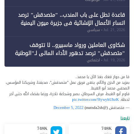
وقبول طعن الحكومة جزئيًا (1)
قاعدة تطل على باب المندب.. "متصدقش" ترصد
اتساع الأعمال الإنشائية في جزيرة ميون اليمنية
Jul. 21, 2026
- سياسي
شكاوى العاملين ورواد ماسبيرو.. لا تتوقف
"متصدقش" ترصد تدهور الأداء المالي لـ"الوطنية
للإعلام"
Jul. 19, 2026
- اجتماعي
مَا من حوار مَعك بعدَ الآن يا محمد..
بمزيد من الحزن والألم، ينعى فريق عمل "متصدقش"، صديقنا، وشريكنا المؤسس،
الصحفي محمد أبو الغيط.
قاوم أبو الغيط، مرض السرطان، بصبر وشجاعة نادرة، ورضا بقضاء الله حتى آخر
لحظة.
pic.twitter.com/9lywyhUbzK
— متصدقش (@matsda2sh)
December 5, 2022
تابعنا
748K
748K
متابع
متابع