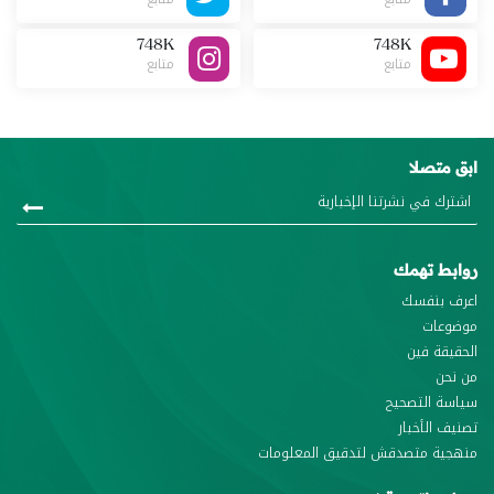
748K
748K
متابع
متابع
ابق متصلا
روابط تهمك
اعرف بنفسك
موضوعات
الحقيقة فين
من نحن
سياسة التصحيح
تصنيف الأخبار
منهجية متصدقش لتدقيق المعلومات