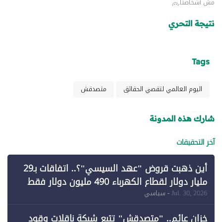
مش أشخاصنا.
نتيجة التحري
Tags
اليوم العالمي لتقصي الحقائق
متصدقش
شارك هذه المدونة
آخر التحقيقات
أين ذهبت قروض "عهد السيسي"؟.. اتفاقات بـ29
مليار دولار لقطاع الكهرباء 490 مليون دولار فقط
لـ"الطاقة المتجددة" (1)
Jul. 30, 2026
- سياسي
خزان عائم.. "متصدقش" تتبع شبكة ناقلات وقود