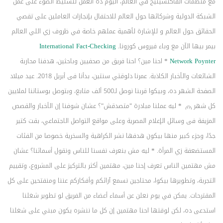
مع منظمات الفاكتشينيج في العالم، اليوم ده اتعمل لتسليط الضوء على عمل
الشبكة الدولية وشركائها حول العالم للاحتفال بإنجازات العاملين على تقصي
الحقائق حول العالم و للإشارة لأهمية عملهم خاصة في ظروف زي اللي العالم
بيمر بيها الآن مع وباء فيروس كورونا.
International Fact-Checking
Poynter
Network
* احنا مين؟ احنا فريق من صحفيين وباحثين، هدفنا محاربة
الشائعات والأخبار الكاذبة. عمرنا دلوقتي سنتين، بدأنا فى أبريل 2018. عيد ميلاد
الصفحة الشهر ده، وبيكوا قربنا نوصل لـ500 ألف متابع، وبتوصل بوستاتنا لملايين
كل شهر
* ليه عملنا مبادرة "متصدقش"؟ عشان شوفنا إن الأخبار والقصص
المزيفة فى وسائل الإعلام المصرية وعلى مواقع التواصل الاجتماعي، بقت كتير
جدًا، وجزء كبير منها بيكون هدفها نشر الكراهية والسخرية خصوصا من الفئات
المستضعفة زي المرأة. * ليه مش بنعرف نفسنا للناس ونقول أسمائنا؟ عشان
مش مهتمين الناس تعرف إحنا مين، مهتمين أكثر بالتركيز على المشروع، وتقييم
التجربة، وتطويرها بيكوا، محتاجين نسمع آرائكم وأفكاركم عننا ومنفتحين على كل
المقترحات. يمكن في يوم نعلن عن أسماء أعضاء من الفريق لو تطوير شغلنا
استدعى ده، لكن لوقتها احنا مهتمين إن كل ما ننشره يكون مبني على شغلنا