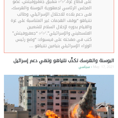
على قطاع غزة.✅✅ شفيق جعفروفيتش، عضو
المجلس الرئاسي لجمهورية البوسنة والهرسك،
نفى دعم بلاده للاحتلال الإسرائيلي، وطالب
نتنياهو “بوقف الهجمات غير المتناسبة على غزة
والقيام بدوره لإحلال السلام للشعبين
الفلسطيني والإسرائيلي”.✅✅ “جعفروفيتش”
كتب في صفحته على فيسبوك: “وضع رئيس
الوزراء الإسرائيلي بنيامين نتنياهو …
البوسنة والهرسك تكذّب نتنياهو وتنفي دعم إسرائيل
May. 17, 2021
- سياسي