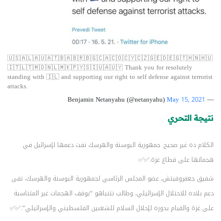
🇺🇸🇦🇱🇦🇺🇦🇹🇧🇦🇧🇷🇧🇬🇨🇦🇨🇴🇨🇾🇨🇿🇬🇪🇩🇪🇬🇹🇭🇳🇭🇺
🇮🇹🇱🇹🇲🇩🇳🇱🇲🇰🇵🇾🇸🇮🇺🇦🇺🇾 Thank you for resolutely
standing with 🇮🇱 and supporting our right to self defense against terrorist
attacks.
May 15, 2021
— Benjamin Netanyahu (@netanyahu)
نتيجة التحري
الكلام ده غير صحيح. جمهورية البوسنة والهرسك نفت دعمها لإسرائيل في
هجماتها على قطاع غزة.✅✅
شفيق جعفروفيتش، عضو المجلس الرئاسي لجمهورية البوسنة والهرسك، نفى
دعم بلاده للاحتلال الإسرائيلي، وطالب نتنياهو “بوقف الهجمات غير المتناسبة
على غزة والقيام بدوره لإحلال السلام للشعبين الفلسطيني والإسرائيلي”.✅✅