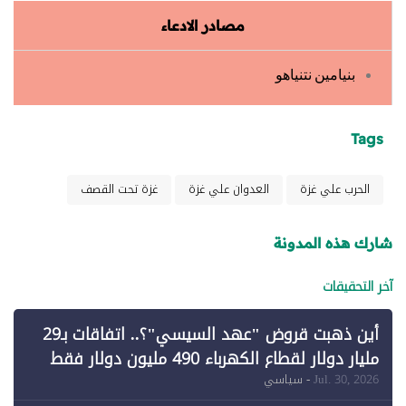
مصادر الادعاء
بنيامين نتنياهو
Tags
الحرب علي غزة
العدوان علي غزة
غزة تحت القصف
شارك هذه المدونة
آخر التحقيقات
أين ذهبت قروض "عهد السيسي"؟.. اتفاقات بـ29
مليار دولار لقطاع الكهرباء 490 مليون دولار فقط
لـ"الطاقة المتجددة" (1)
Jul. 30, 2026
- سياسي