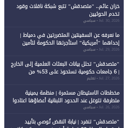
خزان عائم.. "متصدقش" تتبع شبكة ناقلات وقود
تخدم الحوثيين
Jul. 30, 2026
- سياسي
ما نعرفه عن السفينتين المتضررتين في دمياط |
إحداهما "أمريكية" استأجرتها الحكومة لتأمين
احتياجات الطاقة
Jul. 29, 2026
- سياسي
"متصدقش" تحلل بيانات البعثات العلمية إلى الخارج
| 6 جامعات حكومية تستحوذ على 53% من
المبتعثين خلال 12 عامًا و6 جامعات كان نصيبها 1%
Jul. 27, 2026
- تعليم
فقط
مخططات الاستيطان مستمرة | منظمة يمينية
متطرفة تتوغل عند الحدود اللبنانية أعضاؤها اعتادوا
خرق الحدود
Jul. 26, 2026
- سياسي
"متصدقش" تنفرد | نيابة النقض تُوصي بتأييد