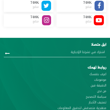
748K
748K
متابع
متابع
748K
748K
متابع
متابع
ابق متصلا
روابط تهمك
اعرف بنفسك
موضوعات
الحقيقة فين
من نحن
سياسة التصحيح
تصنيف الأخبار
منهجية متصدقش لتدقيق المعلومات