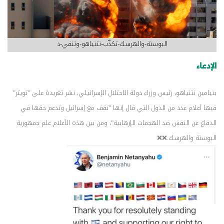
البوسنة-والهرسك-تكذّب-نتنياهو-وتنفي-د
الإدعاء
بنيامين نتنياهو، رئيس وزراء دولة الاحتلال الإسرائيلي، نشر تغريدة على "تويتر"
فيها أعلام عدد من الدول التي قال إنها "تقف مع إسرائيل وتدعم حقها في
الدفاع عن النفس ضد الهجمات الإرهابية"، ومن بين هذه الأعلام علم جمهورية
البوسنة والهرسك.❌❌