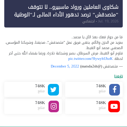
شكاوى العاملين ورواد ماسبيرو.. لا تتوقف
"متصدقش" ترصد تدهور الأداء المالي لـ"الوطنية
للإعلام"
Jul. 19, 2026
- اجتماعي
مَا من حوار مَعك بعدَ الآن يا محمد..
بمزيد من الحزن والألم، ينعى فريق عمل "متصدقش"، صديقنا، وشريكنا المؤسس،
الصحفي محمد أبو الغيط.
قاوم أبو الغيط، مرض السرطان، بصبر وشجاعة نادرة، ورضا بقضاء الله حتى آخر
لحظة.
pic.twitter.com/9lywyhUbzK
— متصدقش (@matsda2sh)
December 5, 2022
تابعنا
748K
748K
متابع
متابع
748K
748K
متابع
متابع