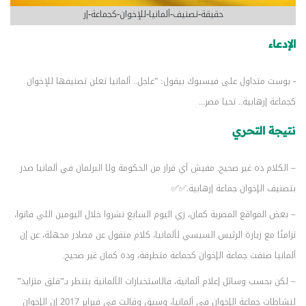
حقيقة-تصنيف-ألمانيا-للإخوان-كجماعة-إر
الإدعاء
- بوست متداول على فيسبوك بيقول: "عاجل.. ألمانيا تعلن تصنيفها للإخوان
كجماعة إرهابية.. تحيا مصر...
نتيجة التحري
– الكلام ده غير صحيح. مفيش أي قرار من الحكومة ولا البرلمان في ألمانيا صدر
بتصنيف الإخوان جماعة إرهابية.✅✅
– بعض المواقع المصرية كمان، زي اليوم السابع نشروا خلال اليومين اللي فاتوا،
تزامنًا مع زيارة الرئيس السيسي لألمانيا، كلام منقول عن مصادر مجهلة، عن إن
ألمانيا صنفت جماعة الإخوان كجماعة متطرفة، وده كمان غير صحيح.
– لكن بحسب وسائل إعلام ألمانية، فالاستخبارات الألمانية بتنظر بـ”قلق متزايد”
لنشاطات جماعة الإخوان في ألمانيا، وسبق وقالت في فبراير 2017 إن الإخوان