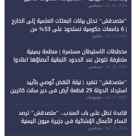
احتياجات الطاقة
Jul. 29, 2026
- سياسي
"متصدقش" تحلل بيانات البعثات العلمية إلى الخارج
| 6 جامعات حكومية تستحوذ على 53% من
المبتعثين خلال 12 عامًا و6 جامعات كان نصيبها 1%
Jul. 27, 2026
- تعليم
فقط
مخططات الاستيطان مستمرة | منظمة يمينية
متطرفة تتوغل عند الحدود اللبنانية أعضاؤها اعتادوا
خرق الحدود
Jul. 26, 2026
- سياسي
"متصدقش" تنفرد | نيابة النقض تُوصي بتأييد
استرداد الدولة 29 قطعة أرض في دير سانت كاترين
وقبول طعن الحكومة جزئيًا (1)
Jul. 21, 2026
- موضوعات
قاعدة تطل على باب المندب.. "متصدقش" ترصد
اتساع الأعمال الإنشائية في جزيرة ميون اليمنية
Jul. 21, 2026
- سياسي