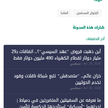
الإخوان المسلمين
المانيا
شارك هذه المدونة
آخر التحقيقات
أين ذهبت قروض "عهد السيسي"؟.. اتفاقات بـ29
مليار دولار لقطاع الكهرباء 490 مليون دولار فقط
لـ"الطاقة المتجددة" (1)
Jul. 30, 2026
- سياسي
خزان عائم.. "متصدقش" تتبع شبكة ناقلات وقود
تخدم الحوثيين
Jul. 30, 2026
- سياسي
ما نعرفه عن السفينتين المتضررتين في دمياط |
إحداهما "أمريكية" استأجرتها الحكومة لتأمين