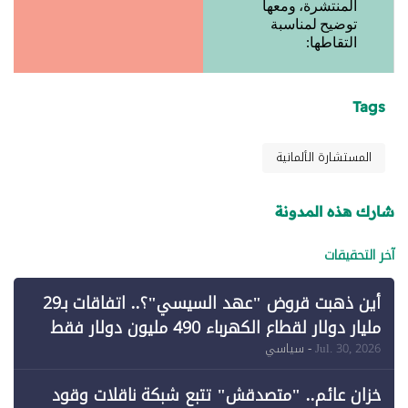
المنتشرة، ومعها
توضيح لمناسبة
التقاطها:
Tags
المستشارة الألمانية
شارك هذه المدونة
آخر التحقيقات
أين ذهبت قروض "عهد السيسي"؟.. اتفاقات بـ29
مليار دولار لقطاع الكهرباء 490 مليون دولار فقط
لـ"الطاقة المتجددة" (1)
Jul. 30, 2026
- سياسي
خزان عائم.. "متصدقش" تتبع شبكة ناقلات وقود