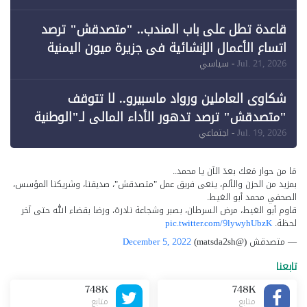
قاعدة تطل على باب المندب.. "متصدقش" ترصد
اتساع الأعمال الإنشائية في جزيرة ميون اليمنية
Jul. 21, 2026
- سياسي
شكاوى العاملين ورواد ماسبيرو.. لا تتوقف
"متصدقش" ترصد تدهور الأداء المالي لـ"الوطنية
للإعلام"
Jul. 19, 2026
- اجتماعي
مَا من حوار مَعك بعدَ الآن يا محمد..
بمزيد من الحزن والألم، ينعى فريق عمل "متصدقش"، صديقنا، وشريكنا المؤسس،
الصحفي محمد أبو الغيط.
قاوم أبو الغيط، مرض السرطان، بصبر وشجاعة نادرة، ورضا بقضاء الله حتى آخر
لحظة.
pic.twitter.com/9lywyhUbzK
— متصدقش (@matsda2sh)
December 5, 2022
تابعنا
748K
748K
متابع
متابع