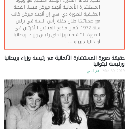
صحيح تمامًا، الشىء الوحيد الصحيح هو وجود
المستشارة الألمانية أنجيلا ميركل فيها. القصة
الحقيقية للصورة دي، هي إن أنجيلا ميركل كانت
مع صحباتها خلال حفلة رأس السنة في برلين
سنة 1972. كمان ملامح الفتاتين الأخرتين في
الصورة لا تشبه تيريزا ماي رئيس وزراء بريطانيا
أو داليا جريباو …
حقيقة صورة المستشارة الألمانية مع رئيسة وزراء بريطانيا
ورئيسة ليتوانيا
Mar. 30, 2019
- سياسي