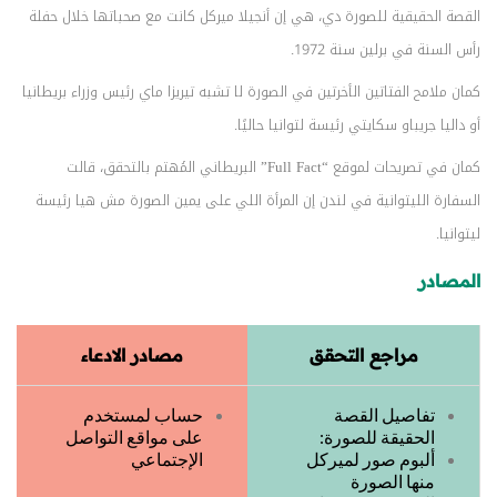
القصة الحقيقية للصورة دي، هي إن أنجيلا ميركل كانت مع صحباتها خلال حفلة
رأس السنة في برلين سنة 1972.
كمان ملامح الفتاتين الأخرتين في الصورة لا تشبه تيريزا ماي رئيس وزراء بريطانيا
أو داليا جريباو سكايتي رئيسة لتوانيا حاليًا.
كمان في تصريحات لموقع “Full Fact” البريطاني المُهتم بالتحقق، قالت
السفارة الليتوانية في لندن إن المرأة اللي على يمين الصورة مش هيا رئيسة
ليتوانيا.
المصادر
مراجع التحقق
مصادر الادعاء
تفاصيل القصة
حساب لمستخدم
الحقيقة للصورة:
على مواقع التواصل
ألبوم صور لميركل
الإجتماعي
منها الصورة