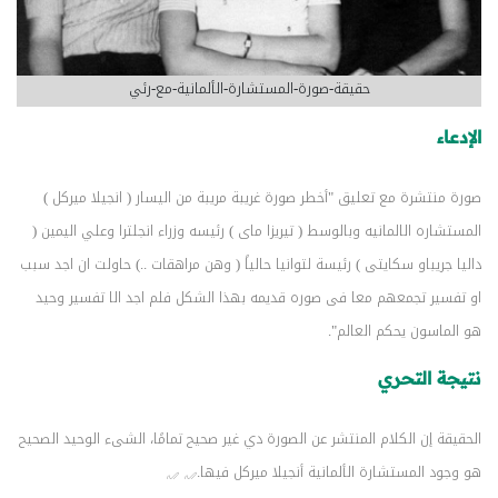
حقيقة-صورة-المستشارة-الألمانية-مع-رئي
الإدعاء
صورة منتشرة مع تعليق "أخطر ‏صورة غريبة مريبة من اليسار ( انجيلا ميركل )
المستشاره الالمانيه وبالوسط ( تيريزا ماى ) رئيسه وزراء انجلترا وعلي اليمين (
داليا جريباو سكايتى ) رئيسة لتوانيا حالياً ( وهن مراهقات ..) حاولت ان اجد سبب
او تفسير تجمعهم معا فى صوره قديمه بهذا الشكل فلم اجد الا تفسير وحيد
هو الماسون يحكم العالم".
نتيجة التحري
الحقيقة إن الكلام المنتشر عن الصورة دي غير صحيح تمامًا، الشىء الوحيد الصحيح
هو وجود المستشارة الألمانية أنجيلا ميركل فيها.