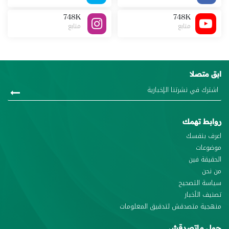
748K
748K
متابع
متابع
ابق متصلا
روابط تهمك
اعرف بنفسك
موضوعات
الحقيقة فين
من نحن
سياسة التصحيح
تصنيف الأخبار
منهجية متصدقش لتدقيق المعلومات
حول ماتصدقش