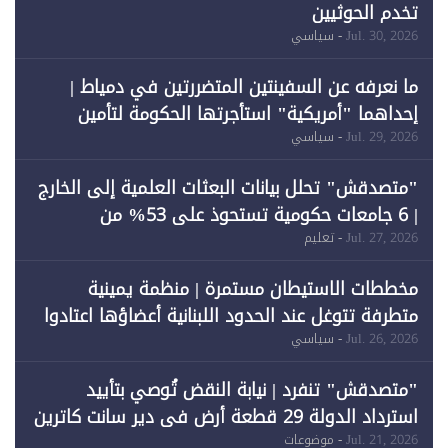
تخدم الحوثيين
Jul. 30, 2026
- سياسي
ما نعرفه عن السفينتين المتضررتين في دمياط |
إحداهما "أمريكية" استأجرتها الحكومة لتأمين
احتياجات الطاقة
Jul. 29, 2026
- سياسي
"متصدقش" تحلل بيانات البعثات العلمية إلى الخارج
| 6 جامعات حكومية تستحوذ على 53% من
المبتعثين خلال 12 عامًا و6 جامعات كان نصيبها 1%
Jul. 27, 2026
- تعليم
فقط
مخططات الاستيطان مستمرة | منظمة يمينية
متطرفة تتوغل عند الحدود اللبنانية أعضاؤها اعتادوا
خرق الحدود
Jul. 26, 2026
- سياسي
"متصدقش" تنفرد | نيابة النقض تُوصي بتأييد
استرداد الدولة 29 قطعة أرض في دير سانت كاترين
وقبول طعن الحكومة جزئيًا (1)
Jul. 21, 2026
- موضوعات