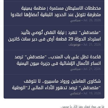
فقط
مخططات الاستيطان مستمرة | منظمة يمينية
متطرفة تتوغل عند الحدود اللبنانية أعضاؤها اعتادوا
خرق الحدود
Jul. 26, 2026
- سياسي
"متصدقش" تنفرد | نيابة النقض تُوصي بتأييد
استرداد الدولة 29 قطعة أرض في دير سانت كاترين
وقبول طعن الحكومة جزئيًا (1)
Jul. 21, 2026
- موضوعات
قاعدة تطل على باب المندب.. "متصدقش" ترصد
اتساع الأعمال الإنشائية في جزيرة ميون اليمنية
Jul. 21, 2026
- سياسي
شكاوى العاملين ورواد ماسبيرو.. لا تتوقف
"متصدقش" ترصد تدهور الأداء المالي لـ"الوطنية
للإعلام"
Jul. 19, 2026
- اجتماعي
مَا من حوار مَعك بعدَ الآن يا محمد..