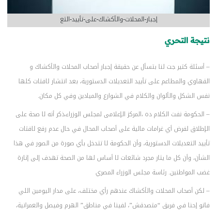
إجبار-المحلات-والأكشاك-على-تأييد-التع
نتيجة التحري
– أسئلة كتير جت لنا بتسأل عن حقيقة إجبار أصحاب المحلات والأكشاك و
القهاوي والمطاعم على تأييد التعديلات الدستورية، بعد انتشار لافتات كلها
نفس الشكل والألوان والكلام في الشوارع والميادين وفي كل مكان.
– الحكومة نفت الكلام ده ،المركز الإعلامى لمجلس الوزراء،ذكر أنه لا صحة على
الإطلاق لفرض أي غرامات مالية على أصحاب المحال في حال عدم رفع لافتات
تأييد التعديلات الدستورية، وأن الحكومة لا تتدخل بأي صورة من الصور في هذا
الشأن، وأن كل ما يثار مجرد شائعات لا أساس لها من الصحة تهدف إلى إثارة
غضب المواطنين. رئاسة مجلس الوزراء المصري
– لكن أصحاب المحلات والأكشاك عندهم رأي مختلف، على مدار اليومين اللي
فاتو إحنا في فريق “متصدقش”، لفينا في مناطق” الهرم وفيصل والعمرانية،