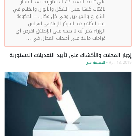
على تأييد التعديلات الدستورية، بعد انتشار
لافتات كلها نفس الشكل والألوان والكلام في
الشوارع والميادين وفي كل مكان. – الحكومة
نفت الكلام ده ،المركز الإعلامى لمجلس
الوزراء،ذكر أنه لا صحة على الإطلاق لفرض أي
غرامات مالية على أصحاب المحال في …
إجبار المحلات والأكشاك على تأييد التعديلات الدستورية
Apr. 18, 2019
- الحقيقة فين