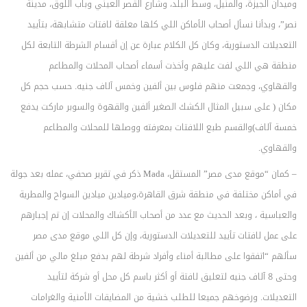
وميدان الجيزة، والمنيل، وسط البلد، وشارع القصر العيني وباب اللوق، مدينة
نصر”، وبدأنا نسأل أصحاب الأماكن اللي كلها معلقة لافتات متشابهة، بتأييد
التعديلات الدستورية، وكان كل الكلام عبارة عن إن أقسام الشرطة التابعة لكل
منطقة هي اللي لفت عليهم وأخذت أسماء أصحاب المحلات والمطاعم
والقهاوي، وجمعت منهم فلوس بين ألفين وخمس آلاف جنيه. حسب حجم كل
مكان ( على سبيل المثال الكشك الصغير ألفين والقهوة والسوبر ماركت يدفع
خمسة آلاف)والقسم طبع اللافتات بمعرفته ووصلها للمحلات والمطاعم
والقهاوي.
– كمان “موقع مدى مصر” المستقل، Mada ذكر في تقرير صحفي، عمله بعد جولة
في أماكن مختلفة في منطقة شرق القاهرة،وميادين ميادين السواح والمطرية
والعباسية ، وبعد الحديث مع عدد من أصحاب الأكشاك والمحلات إن تم إجبارهم
على عمل لافتات تأييد للتعديلات الدستورية، وإن كل اللي موقع مدى مصر
سألهم “اتفقوا على مطالبة أمناء وأفراد شرطة لهم بدفع مبلغ مالي من ألفين
وحتى 8 آلاف جنيه لتعليق لافتة أو أكثر باسم كل محل أو شركة لتأييد
التعديلات. ورضوخهم جميعا للطلب خشية من المضايقات الأمنية والغرامات