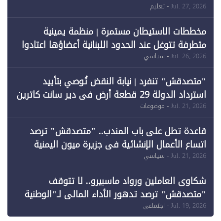
المبتعثين خلال 12 عامًا و6 جامعات كان نصيبها 1%
Jul. 27, 2026
- تعليم
فقط
مخططات الاستيطان مستمرة | منظمة يمينية
متطرفة تتوغل عند الحدود اللبنانية أعضاؤها اعتادوا
خرق الحدود
Jul. 26, 2026
- سياسي
"متصدقش" تنفرد | نيابة النقض تُوصي بتأييد
استرداد الدولة 29 قطعة أرض في دير سانت كاترين
وقبول طعن الحكومة جزئيًا (1)
Jul. 21, 2026
- موضوعات
قاعدة تطل على باب المندب.. "متصدقش" ترصد
اتساع الأعمال الإنشائية في جزيرة ميون اليمنية
Jul. 21, 2026
- سياسي
شكاوى العاملين ورواد ماسبيرو.. لا تتوقف
"متصدقش" ترصد تدهور الأداء المالي لـ"الوطنية
للإعلام"
Jul. 19, 2026
- اجتماعي