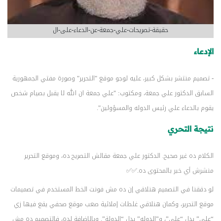
حقيقة-تصريحات-علي-جمعة-عن-الدعاء-على-ال
الإدعاء
- تصميم منتشر بشكل كبير، عليه لوجو موقع "التحرير" وصورة مفتي الجمهورية
السابق الدكتور علي جمعة، ومكتوب: "علي جمعة ان الله لا يقبل بصيام شخص
يقوم بالدعاء علي رئيس الدوله والمسؤولين".
نتيجة التحري
الكلام ده غير صحيح. الدكتور علي جمعة مقالش التصريح ده، وموقع التحرير
منشرش أي خبر بالمحتوى ده.✅✅
لو دققنا في التصميم هنلاقي إن ده مش فونت الخط المستخدم في تصميمات
موقع التحرير، وكمان هنلاقي غلطات إملائية صعب موقع صحفي يقع فيها زي
“علي” بدل “على”، و”الدوله” بدل “الدولة”. وبالإضافة لده، فالتصميم ده مش