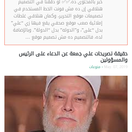
خبر بالمحتوى ده.✅✅ لو دققنا في التصميم
هنلاقي إن ده مش فونت الخط المستخدم في
تصميمات موقع التحرير، وكمان هنلاقي غلطات
إملائية صعب موقع صحفي يقع فيها زي “علي”
بدل “على”، و”الدوله” بدل “الدولة”. وبالإضافة
لده، فالتصميم ده مش تصميم موقع …
حقيقة تصريحات علي جمعة عن الدعاء على الرئيس
والمسؤولين
May. 07, 2019
- منوعات