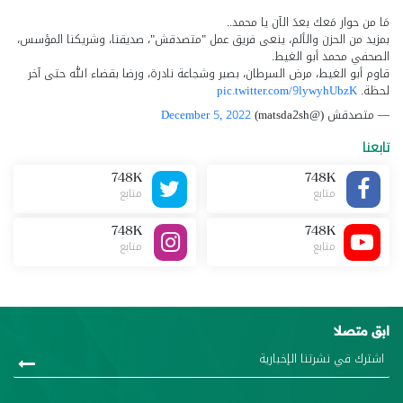
مَا من حوار مَعك بعدَ الآن يا محمد..
بمزيد من الحزن والألم، ينعى فريق عمل "متصدقش"، صديقنا، وشريكنا المؤسس،
الصحفي محمد أبو الغيط.
قاوم أبو الغيط، مرض السرطان، بصبر وشجاعة نادرة، ورضا بقضاء الله حتى آخر
لحظة.
pic.twitter.com/9lywyhUbzK
— متصدقش (@matsda2sh)
December 5, 2022
تابعنا
748K
748K
متابع
متابع
748K
748K
متابع
متابع
ابق متصلا