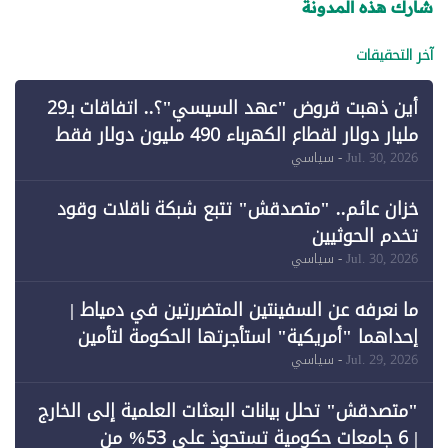
شارك هذه المدونة
آخر التحقيقات
أين ذهبت قروض "عهد السيسي"؟.. اتفاقات بـ29
مليار دولار لقطاع الكهرباء 490 مليون دولار فقط
لـ"الطاقة المتجددة" (1)
Jul. 30, 2026
- سياسي
خزان عائم.. "متصدقش" تتبع شبكة ناقلات وقود
تخدم الحوثيين
Jul. 30, 2026
- سياسي
ما نعرفه عن السفينتين المتضررتين في دمياط |
إحداهما "أمريكية" استأجرتها الحكومة لتأمين
احتياجات الطاقة
Jul. 29, 2026
- سياسي
"متصدقش" تحلل بيانات البعثات العلمية إلى الخارج
| 6 جامعات حكومية تستحوذ على 53% من