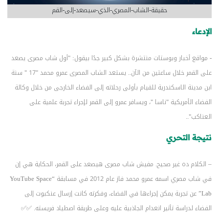
حقيقة-الشاب-المصري-الذي-سيصعد-إلى-القم
الإدعاء
- مواقع أخبار وبوستات منتشرة بشكل كبير جدًا بيقول: "أول شاب مصرى يصعد
على القمر خلال ساعتين من الآن.. يستعد الشاب المصرى عمرو محمد "17 " سنة
ابن مدينة الاسكندرية للقيام بأولى رحلاته إلى الفضاء الخارجى من خلال وكالة
الفضاء الأمريكية "ناسا "، ويسافر عمرو إلى القمر لإجراء تجربة علمية على
العناكب"..
نتيجة التحري
– الكلام ده غير صحيح. مفيش شاب مصرى هيصعد على القمر، الحكاية هي إن
في شاب مصري اسمه عمرو محمد فاز عام 2012 في مسابقة “YouTube Space
Lab” عن تجربة يمكن إجراءها في الفضاء، وفكرته كانت إرسال عنكبوت إلى
الفضاء لدراسة تأثير انعدام الجاذبية عليه وعلى طريقة اصطياد فريسته. ✅✅