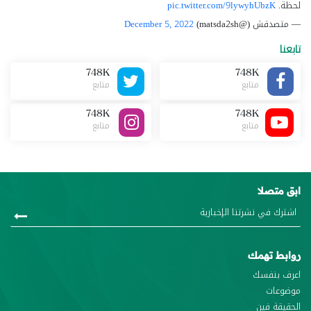
لحظة.
pic.twitter.com/9lywyhUbzK
— متصدقش (@matsda2sh)
December 5, 2022
تابعنا
748K
748K
متابع
متابع
748K
748K
متابع
متابع
ابق متصلا
روابط تهمك
اعرف بنفسك
موضوعات
الحقيقة فين