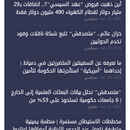
أين ذهبت قروض "عهد السيسي"؟.. اتفاقات بـ29
مليار دولار لقطاع الكهرباء 490 مليون دولار فقط
لـ"الطاقة المتجددة" (1)
Jul. 30, 2026
- سياسي
خزان عائم.. "متصدقش" تتبع شبكة ناقلات وقود
تخدم الحوثيين
Jul. 30, 2026
- سياسي
ما نعرفه عن السفينتين المتضررتين في دمياط |
إحداهما "أمريكية" استأجرتها الحكومة لتأمين
احتياجات الطاقة
Jul. 29, 2026
- سياسي
"متصدقش" تحلل بيانات البعثات العلمية إلى الخارج
| 6 جامعات حكومية تستحوذ على 53% من
المبتعثين خلال 12 عامًا و6 جامعات كان نصيبها 1%
Jul. 27, 2026
- تعليم
فقط
مخططات الاستيطان مستمرة | منظمة يمينية
متطرفة تتوغل عند الحدود اللبنانية أعضاؤها اعتادوا