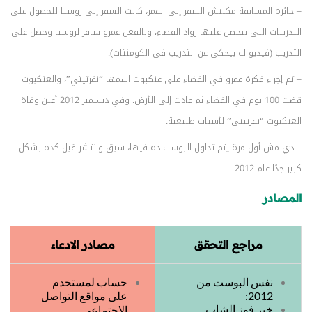
– جائزة المسابقة مكنتش السفر إلى القمر، كانت السفر إلى روسيا للحصول على
التدريبات اللي بيحصل عليها رواد الفضاء، وبالفعل عمرو سافر لروسيا وحصل على
التدريب (فيديو له بيحكي عن التدريب في الكومنتات).
– تم إجراء فكرة عمرو في الفضاء على عنكبوت اسمها “نفرتيتي”، والعنكبوت
قضت 100 يوم في الفضاء ثم عادت إلى الأرض. وفي ديسمبر 2012 أعلن وفاة
العنكبوت “نفرتيتي” لأسباب طبيعية.
– دي مش أول مرة يتم تداول البوست ده فيها، سبق وانتشر قبل كده بشكل
كبير جدًا عام 2012.
المصادر
مراجع التحقق
مصادر الادعاء
نفس البوست من
حساب لمستخدم
2012:
على مواقع التواصل
خبر فوز الشاب
الإجتماعي