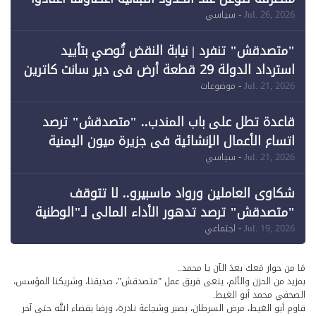
خرق الحدود
Jul. 26, 2026
- سياسي
"متصدقش" تنفرد | نيابة النقض تُوصي بتأييد
استرداد الدولة 29 قطعة أرض في دير سانت كاترين
وقبول طعن الحكومة جزئيًا (1)
Jul. 21, 2026
- موضوعات
قاعدة تطل على باب المندب.. "متصدقش" ترصد
اتساع الأعمال الإنشائية في جزيرة ميون اليمنية
Jul. 21, 2026
- سياسي
شكاوى العاملين ورواد ماسبيرو.. لا تتوقف
"متصدقش" ترصد تدهور الأداء المالي لـ"الوطنية
للإعلام"
Jul. 19, 2026
- اجتماعي
مَا من حوار مَعك بعدَ الآن يا محمد..
بمزيد من الحزن والألم، ينعى فريق عمل "متصدقش"، صديقنا، وشريكنا المؤسس،
الصحفي محمد أبو الغيط.
قاوم أبو الغيط، مرض السرطان، بصبر وشجاعة نادرة، ورضا بقضاء الله حتى آخر