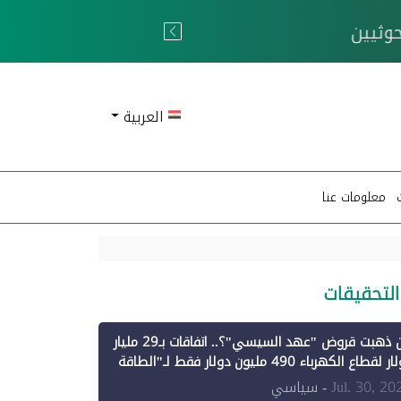
 الحوثيين
العربية
معلومات عنا
التحقيقات
أين ذهبت قروض "عهد السيسي"؟.. اتفاقات بـ29 مليار
دولار لقطاع الكهرباء 490 مليون دولار فقط لـ"الطاقة
تجددة" (1)
Jul. 30, 20
- سياسي