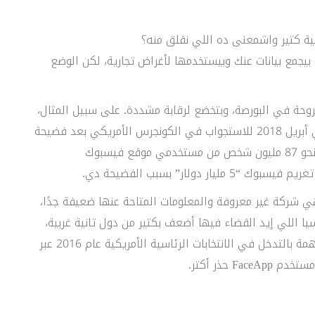
نية كتير واشمعنى ده اللي نقلق منه؟
يجمع بيانات عنك وبيستخدمها لأغراض تجارية، لكن الوضع
حة في البورصة، وبتخضع لرقابة مشددة. على سبيل المثال،
رئيس مجلس إدارة فيسبوك مارك زوكربيرج، خضع في أبريل 2018 للاستجواب في الكونجرس الأمريكي بعد فضيحة
شركة كامبريدج أناليتكا، اللي حصلت على بيانات من نحو 87 مليون شخص من مستخدمي موقع فيسبوك
دولار” بسبب الفضيحة دي.
كة “Wireless Lab” مالكة تطبيق FaceApp فهي شركة غير معروفة والمعلومات المتاحة عنها ضعيفة جدًا،
 اللي إيد القضاء فيها أضعف بكتير من دول تانية غربية،
ومعايير حقوق الإنسان أضعف، بل وروسيا نفسها متهمة بالتدخل في الانتخابات الرئاسية الأمريكية عام 2016 عبر
 حذر أكتر.