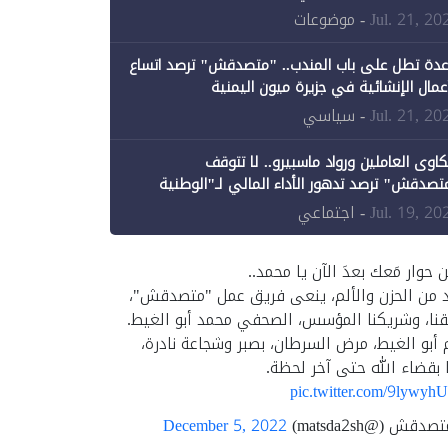
ن الحكومة جزئيًا (1)
Jul. 21, 20
- موضوعات
عدة تطل على باب المندب.. "متصدقش" ترصد اتساع
أعمال الإنشائية في جزيرة ميون اليمنية
Jul. 21, 20
- سياسي
اوى العاملين ورواد ماسبيرو.. لا تتوقف
تصدقش" ترصد تدهور الأداء المالي لـ"الوطنية
إعلام"
Jul. 19, 20
- اجتماعي
ن حوار مَعك بعدَ الآن يا محمد..
د من الحزن والألم، ينعى فريق عمل "متصدقش"،
نا، وشريكنا المؤسس، الصحفي محمد أبو الغيط.
 أبو الغيط، مرض السرطان، بصبر وشجاعة نادرة،
 بقضاء الله حتى آخر لحظة.
pic.twitter.com/9lywyh
قش (@matsda2sh)
December 5, 2022