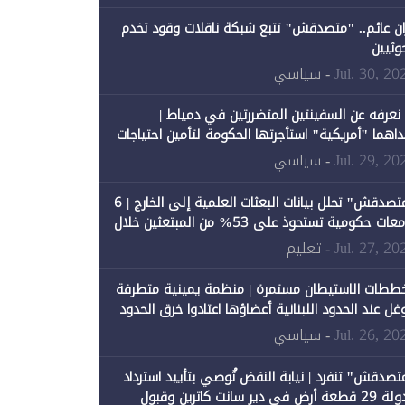
ان عائم.. "متصدقش" تتبع شبكة ناقلات وقود تخدم
حوثيين
Jul. 30, 20
- سياسي
 نعرفه عن السفينتين المتضررتين في دمياط |
داهما "أمريكية" استأجرتها الحكومة لتأمين احتياجات
طاقة
Jul. 29, 20
- سياسي
"متصدقش" تحلل بيانات البعثات العلمية إلى الخارج | 6
جامعات حكومية تستحوذ على 53% من المبتعثين خلال
نصيبها 1% فقط
Jul. 27, 20
- تعليم
ططات الاستيطان مستمرة | منظمة يمينية متطرفة
وغل عند الحدود اللبنانية أعضاؤها اعتادوا خرق الحدود
Jul. 26, 20
- سياسي
تصدقش" تنفرد | نيابة النقض تُوصي بتأييد استرداد
الدولة 29 قطعة أرض في دير سانت كاترين وقبول