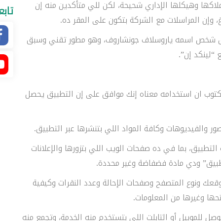
لاكها وهيكلها الإداري شحيحة، لكن للي متأكدين منه إن
تابع
 وإن المراسلات مع الشركة بتكون على المقر ده.
بيق شخص اسمه ياروسلاف جونشاروف، وهو مطور تقني وسبق
“لينكد إن”.
وب ان استخدامه معناه إنك موافق على إن التطبيق يحصل
صور والفيديوهات وكافة المواد اللي بتنشرها عبر التطبيق.
لتطبيق، بما في ده صفحات الويب اللي بتزورها والإعلانات
بيق” ودي مادة فضفاضة وغير محددة.
IP”) اللي بتستخدمه وموقعك ونوع المتصفح وصفحات الإحالة وعدد النقرات وكيفية
حها وغيرها من المعلومات.
وصل للموبيل أو التابلت اللي بتستخدم منه الخدمة، وتجمع منه