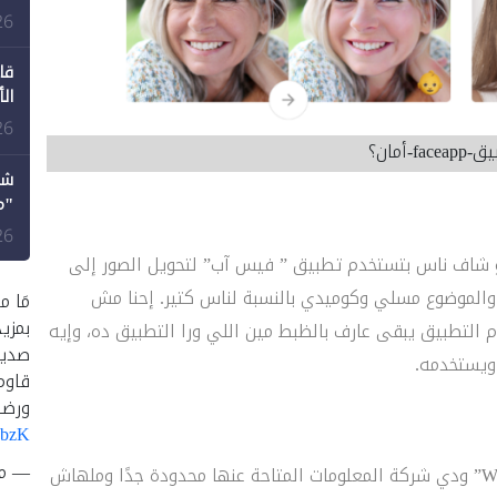
طع
26
قا
ال
26
f‏-أمان؟
شك
"م
لل
26
 أو شاف ناس بتستخدم تطبيق ” فيس آب” لتحويل الصور إلى
لموضوع مسلي وكوميدي بالنسبة لناس كتير. إحنا مش
مَا م
بمزي
م التطبيق يبقى عارف بالظبط مين اللي ورا التطبيق ده، وإيه
صديق
ويستخدمه.
قاوم
ورضا
UbzK
— متصد
– التطبيق مملوك لشركة روسية اسمها “Wireless Lab” ودي شركة المعلومات المتاحة عنها محدودة جدًا وملهاش