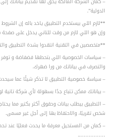
– كمان الشركة المالكة يحق لها تقديم بياناتك إلى 
الدولية”.
**لازم اللي بيستخدم التطبيق ياخد باله إن الشروط 
وإن هو اللي لازم من وقت للتاني يدخل على صفحة س
**متخصصين في التقنية انتقدوا بشدة التطبيق والت
– سياسات الخصوصية اللي بتحطها فضفاضة و توفر لك 
والتصرف في بياناتك من ورا ضهرك.
– سياسة خصوصية التطبيق لا تذكر شيئًا عما سيحدث
– بياناتك ممكن تتباع جدًا بسهولة لأي شركة تانية لو
– التطبيق بيطلب بيانات وحقوق أكثر بكتير مما يحتاج
شخص تقريبًا، والاحتفاظ بها إلى أجل غير مسمى.
– كمان من المستحيل معرفة ما يحدث فعليًا عند تحم
……………..