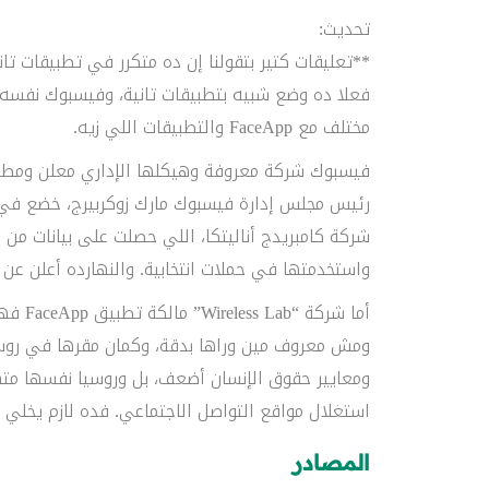
تحديث:
**تعليقات كتير بتقولنا إن ده متكرر في تطبيقات تا
فعلا ده وضع شبيه بتطبيقات تانية، وفيسبوك نفسه ب
مختلف مع FaceApp والتطبيقات اللي زيه.
فيسبوك شركة معروفة وهيكلها الإداري معلن ومطرو
واستخدمتها في حملات انتخابية. والنهارده أعلن عن تغريم فيسبوك “5 مليار 
أما شر
ومش معروف مين وراها بدقة، وكمان مقرها في روسيا
استغلال مواقع التواصل الاجتماعي. فده لازم يخلي مستخدم FaceApp
المصادر