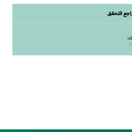
اجع التحقق
ة: