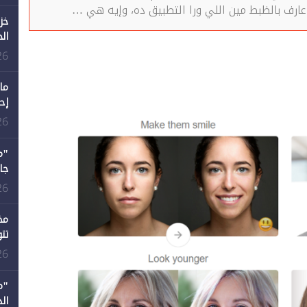
ارف بالظبط مين اللي ورا التطبيق ده، وإيه هي …
خز
ال
26
ما
إح
ال
26
12 عامًا و6 جامعات كان 
26
مخ
تت
26
"م