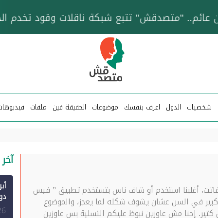
خزان عائم.. "متصدقش" تتبع شبكة ناقلات وقود تخدم
شخصيات
الدول
اعرف بنفسك
موضوعات
الحقيقة فين
ملفات
فيديوهات
آخر 
 فاتت، أغلبنا استخدم أو شاف ناس بتستخدم تطبيق ” فيس
بير في السن عشان يشوف شكله لما يعجز، والموضوع
الم
26
تير. إحنا مش عاوزين نبوظ عليكم التسلية بس عاوزين