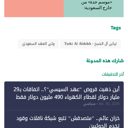
«موسم جدة» من
خارج السعودية:
Tags
تركي آل الشيخ - Turki Al Alshikh
ولي العهد السعودي
شارك هذه المدونة
آخر التحقيقات
أين ذهبت قروض "عهد السيسي"؟.. اتفاقات بـ29
مليار دولار لقطاع الكهرباء 490 مليون دولار فقط
لـ"الطاقة المتجددة" (1)
Jul. 30, 2026
- سياسي
خزان عائم.. "متصدقش" تتبع شبكة ناقلات وقود
تخدم الحوثيين