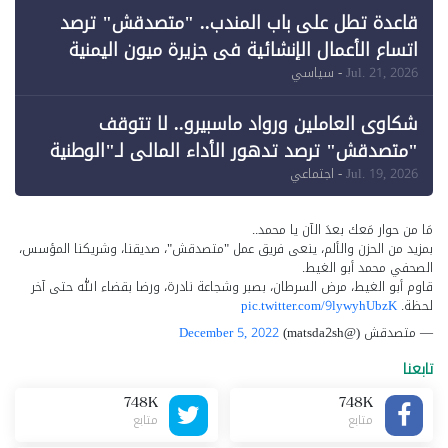
قاعدة تطل على باب المندب.. "متصدقش" ترصد
اتساع الأعمال الإنشائية في جزيرة ميون اليمنية
Jul. 21, 2026
- سياسي
شكاوى العاملين ورواد ماسبيرو.. لا تتوقف
"متصدقش" ترصد تدهور الأداء المالي لـ"الوطنية
للإعلام"
Jul. 19, 2026
- اجتماعي
مَا من حوار مَعك بعدَ الآن يا محمد..
بمزيد من الحزن والألم، ينعى فريق عمل "متصدقش"، صديقنا، وشريكنا المؤسس،
الصحفي محمد أبو الغيط.
قاوم أبو الغيط، مرض السرطان، بصبر وشجاعة نادرة، ورضا بقضاء الله حتى آخر
لحظة.
pic.twitter.com/9lywyhUbzK
— متصدقش (@matsda2sh)
December 5, 2022
تابعنا
748K
748K
متابع
متابع