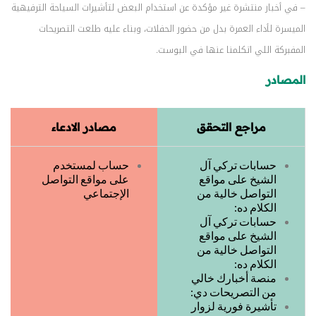
– في أخبار منتشرة غير مؤكدة عن استخدام البعض لتأشيرات السياحة الترفيهية
الميسرة لأداء العمرة بدل من حضور الحفلات، وبناء عليه طلعت التصريحات
المفبركة اللي اتكلمنا عنها في البوست.
المصادر
مراجع التحقق
مصادر الادعاء
حسابات تركي آل
حساب لمستخدم
الشيخ على مواقع
على مواقع التواصل
التواصل خالية من
الإجتماعي
الكلام ده:
حسابات تركي آل
الشيخ على مواقع
التواصل خالية من
الكلام ده:
منصة أخبارك خالي
من التصريحات دي:
تأشيرة فورية لزوار