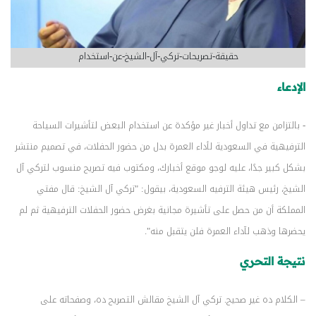
حقيقة-تصريحات-تركي-آل-الشيخ-عن-استخدام
الإدعاء
- بالتزامن مع تداول أخبار غير مؤكدة عن استخدام البعض لتأشيرات السياحة
الترفيهية في السعودية لأداء العمرة بدل من حضور الحفلات، في تصميم منتشر
بشكل كبير جدًا، عليه لوجو موقع أخبارك، ومكتوب فيه تصريح منسوب لتركي آل
الشيخ، رئيس هيئة الترفيه السعودية، بيقول: "تركي آل الشيخ: قال مفتي
المملكة أن من حصل على تأشيرة مجانية بغرض حضور الحفلات الترفيهية ثم لم
يحضرها وذهب لآداء العمرة فلن يتقبل منه".
نتيجة التحري
– الكلام ده غير صحيح. تركي آل الشيخ مقالش التصريح ده، وصفحاته على