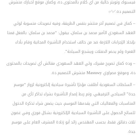
فيسبوك وتويتر خالية من أي كلام بالمحتوى ده، وكمان موقع أخبارك منشرش
التصميم ده.✅✅
– كمان في تصميم آخر منتشر بنفس الطريقة، وفيه تصريحات منسوبة لولي
العهد السعودي الأمير محمد بن سلمان، بيقول: “محمد بن سلمان: بالفعل قمنا
بإتخاذ الإجراءات اللازمة ضد من خالف استخدام التأشيرة المجانية وقام بأداء
العمرة ولم يحضر الحفلات ويشجع السياحة”.
– وده كمان تصريح مفبرك، ولي العهد السعودي مقالش أي تصريحات بالمحتوى
ده، وموقع مصراوي Masrawy منشرش التصميم ده.
– السلطات السعودية أطلقت مؤخرًا تأشيرة سياحية إلكترونية لزوار “موسم
جدة” السياحي الترفيهي، وتم ربط إصدار التأشيرة بشراء تذاكر لأي من
المناسبات والفعاليات التي يقدمها الموسم، حيث يضمن شراء تذكرة الدخول
للسائح الحصول على التأشيرة السياحية الإلكترونية بشكل فوري وفي غضون
ثلاث دقائق فقط، بحسب المهندس رائد أبو زنادة المشرف العام على موسم
جدة.