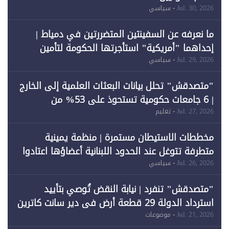
Jul. 30, 2026
- سياسي
ما نعرفه عن السفينتين المتضررتين في دمياط |
إحداهما "أمريكية" استأجرتها الحكومة لتأمين
احتياجات الطاقة
Jul. 29, 2026
- سياسي
"متصدقش" تحلل بيانات البعثات العلمية إلى الخارج
| 6 جامعات حكومية تستحوذ على 53% من
المبتعثين خلال 12 عامًا و6 جامعات كان نصيبها 1%
Jul. 27, 2026
- تعليم
فقط
مخططات الاستيطان مستمرة | منظمة يمينية
متطرفة تتوغل عند الحدود اللبنانية أعضاؤها اعتادوا
خرق الحدود
Jul. 26, 2026
- سياسي
"متصدقش" تنفرد | نيابة النقض تُوصي بتأييد
استرداد الدولة 29 قطعة أرض في دير سانت كاترين
وقبول طعن الحكومة جزئيًا (1)
Jul. 21, 2026
- موضوعات