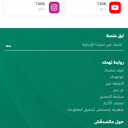
748K
748K
متابع
متابع
ابق متصلا
روابط تهمك
اعرف بنفسك
موضوعات
الحقيقة فين
من نحن
سياسة التصحيح
تصنيف الأخبار
منهجية متصدقش لتدقيق المعلومات
حول ماتصدقش