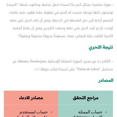
- صورة منتشرة بشكل كبير جدًا لسيدة تحمل بندقية، ومكتوب عليها: "السيدة
تومسون خانها زوجها، فدست له السم في قهوته، فلما ظهرت عليه علامات
التسمم أخذته إلى حبل المشنقة في الحديقة، وقبل أن تلف الحبل على عنقه
أوقدت نار ثم لفت الحبل على عنقه ودفعت الكرسي وقبل أن يلفظ أنفاسه
الاخيرة أطلقت عليه الرصاص، فمات مسموماً محروقاً مشنوقاً ومقتولاً".
نتيجة التحري
– الكلام ده غير صحيح. الصورة للممثلة الإسبانية Adriana Torrebejano من
مسلسل “Tierra de lobos” مش لسيدة قتلت جوزها.✅✅
المصادر
مراجع التحقق
مصادر الادعاء
حساب الممثلة
حساب لمستخدم
الإسبانية Adriana
على مواقع التواصل