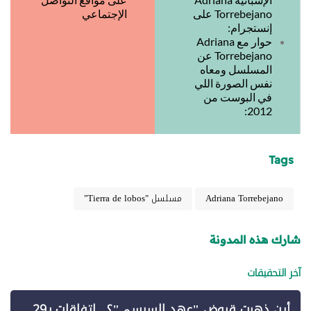
Torrebejano على
الإجتماعي
إنستجرام:
حوار مع Adriana
Torrebejano عن
المسلسل ومعاه
نفس الصورة اللي
في البوست من
2012:
Tags
Adriana Torrebejano
مسلسل "Tierra de lobos"
شارك هذه المدونة
آخر التحقيقات
أين ذهبت قروض "عهد السيسي"؟.. اتفاقات بـ29