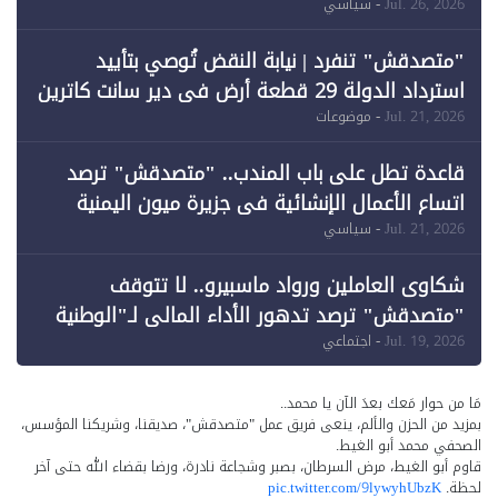
خرق الحدود
Jul. 26, 2026
- سياسي
"متصدقش" تنفرد | نيابة النقض تُوصي بتأييد
استرداد الدولة 29 قطعة أرض في دير سانت كاترين
وقبول طعن الحكومة جزئيًا (1)
Jul. 21, 2026
- موضوعات
قاعدة تطل على باب المندب.. "متصدقش" ترصد
اتساع الأعمال الإنشائية في جزيرة ميون اليمنية
Jul. 21, 2026
- سياسي
شكاوى العاملين ورواد ماسبيرو.. لا تتوقف
"متصدقش" ترصد تدهور الأداء المالي لـ"الوطنية
للإعلام"
Jul. 19, 2026
- اجتماعي
مَا من حوار مَعك بعدَ الآن يا محمد..
بمزيد من الحزن والألم، ينعى فريق عمل "متصدقش"، صديقنا، وشريكنا المؤسس،
الصحفي محمد أبو الغيط.
قاوم أبو الغيط، مرض السرطان، بصبر وشجاعة نادرة، ورضا بقضاء الله حتى آخر
لحظة.
pic.twitter.com/9lywyhUbzK