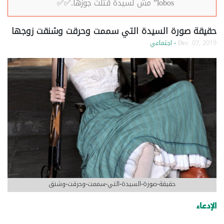
lobos” مش لسيدة قتلت جوزها.✅✅
حقيقة صورة السيدة التي سممت وحرقت وشنقت زوجها
Dec. 07, 2019
- اجتماعي
حقيقة-صورة-السيدة-التي-سممت-وحرقت-وشنق
الإدعاء