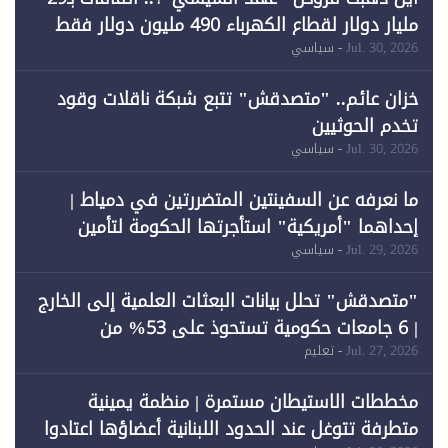
مليار دولار لقطاع الكهرباء 490 مليون دولار فقط
لـ"الطاقة المتجددة" (1)
Jul. 30, 2026
- سياسي
خزان عائم.. "متصدقش" تتبع شبكة ناقلات وقود
تخدم الحوثيين
Jul. 30, 2026
- سياسي
ما نعرفه عن السفينتين المتضررتين في دمياط |
إحداهما "أمريكية" استأجرتها الحكومة لتأمين
احتياجات الطاقة
Jul. 29, 2026
- سياسي
"متصدقش" تحلل بيانات البعثات العلمية إلى الخارج
| 6 جامعات حكومية تستحوذ على 53% من
المبتعثين خلال 12 عامًا و6 جامعات كان نصيبها 1%
Jul. 27, 2026
- تعليم
فقط
مخططات الاستيطان مستمرة | منظمة يمينية
متطرفة تتوغل عند الحدود اللبنانية أعضاؤها اعتادوا