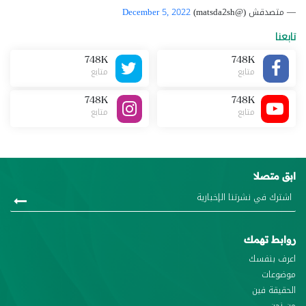
— متصدقش (@matsda2sh)
December 5, 2022
تابعنا
748K
748K
متابع
متابع
748K
748K
متابع
متابع
ابق متصلا
روابط تهمك
اعرف بنفسك
موضوعات
الحقيقة فين
من نحن