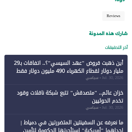
Reviews
شارك هذه المدونة
آخر التحقيقات
أين ذهبت قروض "عهد السيسي"؟.. اتفاقات بـ29
مليار دولار لقطاع الكهرباء 490 مليون دولار فقط
لـ"الطاقة المتجددة" (1)
Jul. 30, 2026
- سياسي
خزان عائم.. "متصدقش" تتبع شبكة ناقلات وقود
تخدم الحوثيين
Jul. 30, 2026
- سياسي
ما نعرفه عن السفينتين المتضررتين في دمياط |
إحداهما "أمريكية" استأجرتها الحكومة لتأمين