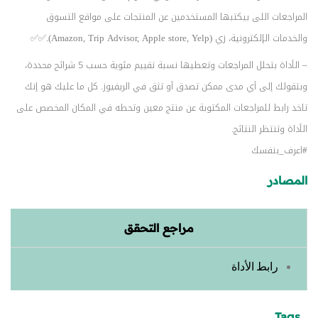
المراجعات اللى بيكتبها المستخدمين عن المنتجات على مواقع التسوق
والخدمات الإلكترونية، زي (Amazon, Trip Advisor, Apple store, Yelp).✅✅
– الأداة بتحلل المراجعات وتعطيها نسبة تقييم مئوية حسب 5 شرائح محددة،
وبتقولك إلى أي مدى ممكن تصدق أو تثق في الريفيوز. كل ما عليك هو إنك
تاخد رابط للمراجعات المكتوبة عن منتج معين وتحطه في المكان المخصص على
الأداة وتنتظر النتائج.
#اعرف_بنفسك
المصادر
مراجع التحقق
رابط الأداة
Tags