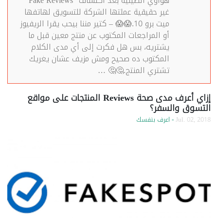
هواوي الصينية بعد اكتشاف “Fake Reviews”
غير حقيقية عملتها الشركة للتسويق لهاتفها
ميت برو 10.😱😱 – كتير مننا بيحب يقرا الريفيوز
أو المراجعات المكتوب عن منتج معين قبل ما
يشتريه، بس هل فكرت إلى أي مدى الكلام
المكتوب ده صحيح ومش مزيف عشان يغريك
تشتري المنتج.🤔🤔 …
إزاي أعرف مدى صحة Reviews المنتجات على مواقع
التسوق والسفر؟
Jul. 02, 2018
- اعرف بنفسك