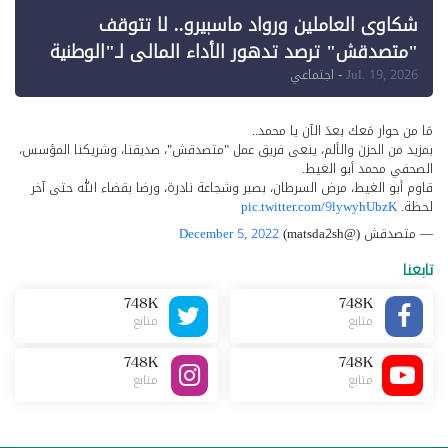
شكاوى العاملين ورواد ماسبيرو.. لا تتوقف
"متصدقش" ترصد تدهور الأداء المالي لـ"الوطنية
للإعلام"
Jul. 19, 2026
- اجتماعي
مَا من حوار مَعك بعدَ الآن يا محمد..
بمزيد من الحزن والألم، ينعى فريق عمل "متصدقش"، صديقنا، وشريكنا المؤسس،
الصحفي محمد أبو الغيط.
قاوم أبو الغيط، مرض السرطان، بصبر وشجاعة نادرة، ورضا بقضاء الله حتى آخر
لحظة.
pic.twitter.com/9lywyhUbzK
— متصدقش (@matsda2sh)
December 5, 2022
تابعنا
748K
748K
متابع
متابع
748K
748K
متابع
متابع