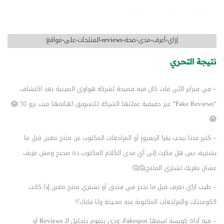
إزاي-أعرف-مدى-صحة-reviews-المنتجات-على-مواقع
نتيجة التحري
– في فبراير اللى فات كان فيه فضيحة لشركة هواوي الصينية بعد اكتشاف
“Fake Reviews” غير حقيقية عملتها الشركة للتسويق لهاتفها ميت برو 10.😱
😱
– كتير مننا بيحب يقرا الريفيوز أو المراجعات المكتوب عن منتج معين قبل ما
يشتريه، بس هل فكرت إلى أي مدى الكلام المكتوب ده صحيح ومش مزيف
عشان يغريك تشتري المنتج.🤔🤔
– طيب ازاي نعرف قبل ما نحجز في فندق أو نشتري منتج معين إذا كانت
الكومنتات والمراجعات المكتوبة عنه صحيحة ولا فايك؟!
– فيه أداة كويسة اسمها Fakespot، ودي بتقوم بتحليل الـ Reviews أو