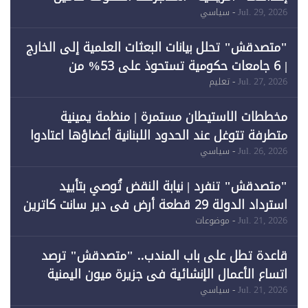
احتياجات الطاقة
Jul. 29, 2026
- سياسي
"متصدقش" تحلل بيانات البعثات العلمية إلى الخارج
| 6 جامعات حكومية تستحوذ على 53% من
المبتعثين خلال 12 عامًا و6 جامعات كان نصيبها 1%
Jul. 27, 2026
- تعليم
فقط
مخططات الاستيطان مستمرة | منظمة يمينية
متطرفة تتوغل عند الحدود اللبنانية أعضاؤها اعتادوا
خرق الحدود
Jul. 26, 2026
- سياسي
"متصدقش" تنفرد | نيابة النقض تُوصي بتأييد
استرداد الدولة 29 قطعة أرض في دير سانت كاترين
وقبول طعن الحكومة جزئيًا (1)
Jul. 21, 2026
- موضوعات
قاعدة تطل على باب المندب.. "متصدقش" ترصد
اتساع الأعمال الإنشائية في جزيرة ميون اليمنية
Jul. 21, 2026
- سياسي