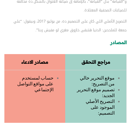
و”القيامه” بدل “القيامة”، بالإضافة إن صياغة العنوان بالشكل ده مخالفة
للصياغات الصحفية المعتادة.
التصريح الأصلي اللي كان على التصميم ده، من يوليو 2017، وبيقول: “علي
جمعة للملحدين: الدنيا هتبقى خازوق مغري لو مفيش ربنا”.
المصادر
مراجع التحقق
مصادر الادعاء
موقع التحرير خالي
حساب لمستخدم
من التصريح:
على مواقع التواصل
تصميم موقع التحرير
الإجتماعي
الجديد:
التصريح الأصلي
الموجود على
التصميم: