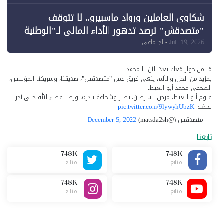
شكاوى العاملين ورواد ماسبيرو.. لا تتوقف
"متصدقش" ترصد تدهور الأداء المالي لـ"الوطنية
للإعلام"
Jul. 19, 2026
- اجتماعي
مَا من حوار مَعك بعدَ الآن يا محمد..
بمزيد من الحزن والألم، ينعى فريق عمل "متصدقش"، صديقنا، وشريكنا المؤسس،
الصحفي محمد أبو الغيط.
قاوم أبو الغيط، مرض السرطان، بصبر وشجاعة نادرة، ورضا بقضاء الله حتى آخر
لحظة.
pic.twitter.com/9lywyhUbzK
— متصدقش (@matsda2sh)
December 5, 2022
تابعنا
748K
748K
متابع
متابع
748K
748K
متابع
متابع