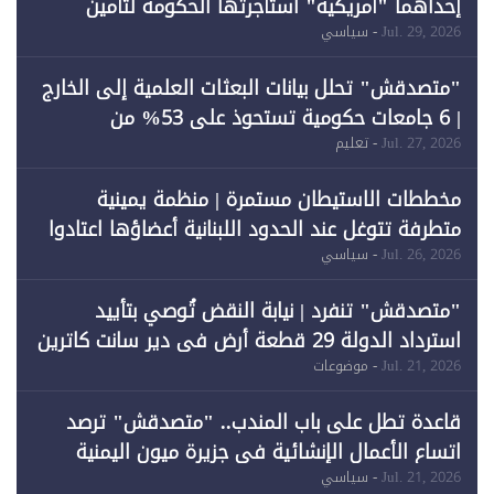
إحداهما "أمريكية" استأجرتها الحكومة لتأمين
احتياجات الطاقة
Jul. 29, 2026
- سياسي
"متصدقش" تحلل بيانات البعثات العلمية إلى الخارج
| 6 جامعات حكومية تستحوذ على 53% من
المبتعثين خلال 12 عامًا و6 جامعات كان نصيبها 1%
Jul. 27, 2026
- تعليم
فقط
مخططات الاستيطان مستمرة | منظمة يمينية
متطرفة تتوغل عند الحدود اللبنانية أعضاؤها اعتادوا
خرق الحدود
Jul. 26, 2026
- سياسي
"متصدقش" تنفرد | نيابة النقض تُوصي بتأييد
استرداد الدولة 29 قطعة أرض في دير سانت كاترين
وقبول طعن الحكومة جزئيًا (1)
Jul. 21, 2026
- موضوعات
قاعدة تطل على باب المندب.. "متصدقش" ترصد
اتساع الأعمال الإنشائية في جزيرة ميون اليمنية
Jul. 21, 2026
- سياسي