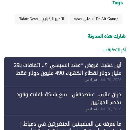
Tags
Dr. Ali Gomaa أ.د علي جمعة
التحرير الإخباري - Tahrir News
شارك هذه المدونة
آخر التحقيقات
أين ذهبت قروض "عهد السيسي"؟.. اتفاقات بـ29
مليار دولار لقطاع الكهرباء 490 مليون دولار فقط
لـ"الطاقة المتجددة" (1)
Jul. 30, 2026
- سياسي
خزان عائم.. "متصدقش" تتبع شبكة ناقلات وقود
تخدم الحوثيين
Jul. 30, 2026
- سياسي
ما نعرفه عن السفينتين المتضررتين في دمياط |