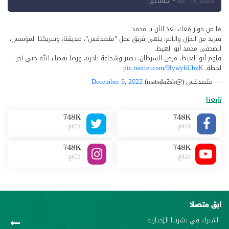
للإعلام"
Jul. 19, 2026
- اجتماعي
مَا من حوار مَعك بعدَ الآن يا محمد..
بمزيد من الحزن والألم، ينعى فريق عمل "متصدقش"، صديقنا، وشريكنا المؤسس،
الصحفي محمد أبو الغيط.
قاوم أبو الغيط، مرض السرطان، بصبر وشجاعة نادرة، ورضا بقضاء الله حتى آخر
لحظة.
pic.twitter.com/9lywyhUbzK
— متصدقش (@matsda2sh)
December 5, 2022
تابعنا
748K
748K
متابع
متابع
748K
748K
متابع
متابع
ابق متصلا