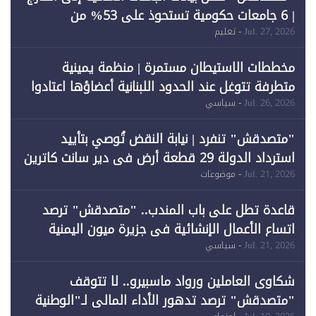
| 6 جامعات حكومية تستحوذ على 53% من
المبتعثين خلال 12 عامًا و6 جامعات كان نصيبها 1%
Jul. 27, 2026
- تعليم
فقط
مخططات الاستيطان مستمرة | منظمة يمينية
متطرفة تتوغل عند الحدود اللبنانية أعضاؤها اعتادوا
خرق الحدود
Jul. 26, 2026
- سياسي
"متصدقش" تنفرد | نيابة النقض تُوصي بتأييد
استرداد الدولة 29 قطعة أرض في دير سانت كاترين
وقبول طعن الحكومة جزئيًا (1)
Jul. 21, 2026
- موضوعات
قاعدة تطل على باب المندب.. "متصدقش" ترصد
اتساع الأعمال الإنشائية في جزيرة ميون اليمنية
Jul. 21, 2026
- سياسي
شكاوى العاملين ورواد ماسبيرو.. لا تتوقف
"متصدقش" ترصد تدهور الأداء المالي لـ"الوطنية