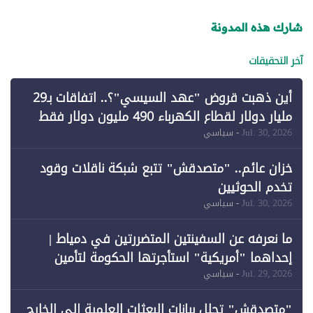
شارك هذه المدونة
آخر التحقيقات
أين ذهبت قروض "عهد السيسي"؟.. اتفاقات بـ29
مليار دولار لقطاع الكهرباء 490 مليون دولار فقط
لـ"الطاقة المتجددة" (1)
Jul. 30, 2026
- سياسي
خزان عائم.. "متصدقش" تتبع شبكة ناقلات وقود
تخدم الحوثيين
Jul. 30, 2026
- سياسي
ما نعرفه عن السفينتين المتضررتين في دمياط |
إحداهما "أمريكية" استأجرتها الحكومة لتأمين
احتياجات الطاقة
Jul. 29, 2026
- سياسي
"متصدقش" تحلل بيانات البعثات العلمية إلى الخارج