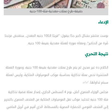
حقيقة-طرح-عملات-معدنية-فئة-100-جنيه
الإدعاء
بوست منتشر بشكل كبير جدًا بيقول: "قريبًا الـ100 جنيه المعدن.. سنقبض مرتبنا
صُرة من الدنانير"، ومعاه صورة لعملة معدنية بقيمة 100 جنيه.
نتيجة التحري
الكلام ده غير صحيح. لم يتم طرح عملات معدنية بقيمة 100 جنيه، وصورة العملة
المنتشرة تخص عملة تذكارية بمناسبة موكب المومياوات الملكية، وليس لعملة
سيتم تداولها. ✅✅
مجلس الوزراء المصري أعلن، يوم 4 أغسطس الجاري، إصدار عملة فضية تذكارية
فئة 100 جنيه لتخليد موكب نقل المومياوات الملكية من المتحف المصري بالتحرير
إلى المتحف القومي للحضارة المصرية بالفسطاط، الذي أقيم في أبريل الماضي.