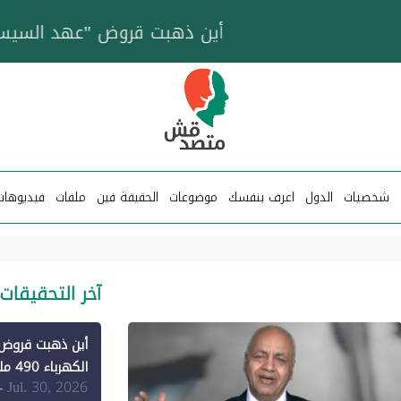
خزان عائم.. "متصدقش" تتبع شبكة ناقلات وقود تخدم
شخصيات
الدول
اعرف بنفسك
موضوعات
الحقيقة فين
ملفات
فيديوهات
آخر التحقيقات
الكهرباء 490 مليون دولار فقط لـ"الطاقة المتجددة" (1)
Jul. 30, 2026
-