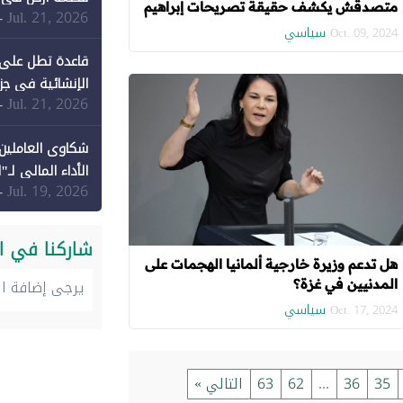
متصدقش يكشف حقيقة تصريحات إبراهيم
Jul. 21, 2026
-
عيسى
سياسي
Oct. 09, 2024
قاعدة تطل على 
الإنشائية في جزي
Jul. 21, 2026
-
شكاوى العاملين 
الأداء المالي لـ"
Jul. 19, 2026
-
شاركنا في ا
هل تدعم وزيرة خارجية ألمانيا الهجمات على
المدنيين في غزة؟
سياسي
Oct. 17, 2024
35
36
...
62
63
التالي »