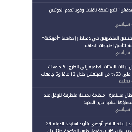
صدقش" تتبع شبكة ناقلات وقود تخدم الحوثيين
 سياسي
فينتين المتضررتين في دمياط | إحداهما "أمريكية"
ة لتأمين احتياجات الطاقة
 سياسي
"متصدقش" تحلل بيانات البعثات العلمية إلى الخارج | 6 جامعات
حكومية تستحوذ على 53% من المبتعثين خلال 12 عامًا و6 جامعات
 تعليم
ان مستمرة | منظمة يمينية متطرفة تتوغل عند
 أعضاؤها اعتادوا خرق الحدود
 سياسي
"متصدقش" تنفرد | نيابة النقض تُوصي بتأييد استرداد الدولة 29
 سانت كاترين وقبول طعن الحكومة جزئيًا (1)