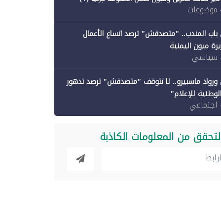
 موضوعات
باب المندب.. "متصدقش" ترصد اتساع الأعمال
رة ميون اليمنية
 سياسي
ورواد ماسبيرو.. لا تتوقف "متصدقش" ترصد تدهور
الوطنية للإعلام"
 اجتماعي
لتحقق من المعلومات الكاذبة