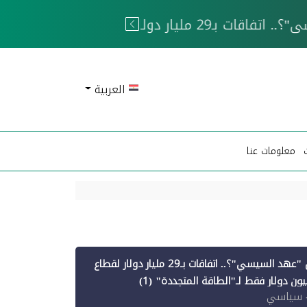
 الحوثيين
العربية
معلومات عنا
أين ذهبت قروض "عهد السيسي"؟.. اتفاقات بـ29 مليار دولار لقطاع
 سياسي