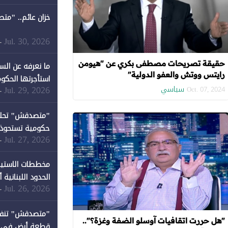
خزان عائم.. "مت
Jul. 30, 2026
-
حقيقة تصريحات مصطفى بكري عن "هيومن
ما نعرفه عن الس
رايتس ووتش والعفو الدولية"
استأجرتها الحكوم
سياسي
Jul. 29, 2026
-
Oct. 07, 2024
Jul. 27, 2026
-
كان نصيبها 1% فقط
مخططات الاستيط
الحدود اللبنانية
Jul. 26, 2026
-
"هل حررت اتقافيات آوسلو الضفة وغزة؟"..
قطعة أرض في دير