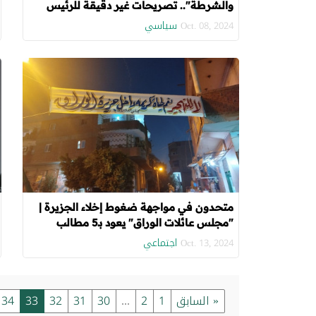
والشرطة".. تصريحات غير دقيقة للرئيس
السيسي
سياسي
Oct. 08, 2024
متحدون في مواجهة ضغوط إخلاء الجزيرة |
"مجلس عائلات الوراق" يعود بـ5 مطالب
"تعويض الضحايا وعودة الخدمات ومنازل
اجتماعي
Oct. 13, 2024
بديلة"
« السابق
1
2
...
30
31
32
33
34