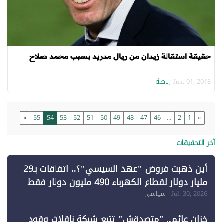
حقيقة استقالة زيدان من ريال مدريد بسبب محمد صلاح
رياضة
Jun. 01, 2018
»
55
54
53
52
51
50
49
48
47
46
...
2
1
«
آخر التحقيقات
أين ذهبت قروض "عهد السيسي"؟.. اتفاقات بـ29
مليار دولار لقطاع الكهرباء 490 مليون دولار فقط
لـ"الطاقة المتجددة" (1)
Jul. 30, 2026
- سياسي
خزان عائم.. "متصدقش" تتبع شبكة ناقلات وقود