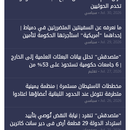
تخدم الحوثيين
Jul. 30, 2026
- سياسي
ما نعرفه عن السفينتين المتضررتين في دمياط |
إحداهما "أمريكية" استأجرتها الحكومة لتأمين
احتياجات الطاقة
Jul. 29, 2026
- سياسي
"متصدقش" تحلل بيانات البعثات العلمية إلى الخارج
| 6 جامعات حكومية تستحوذ على 53% من
المبتعثين خلال 12 عامًا و6 جامعات كان نصيبها 1%
Jul. 27, 2026
- تعليم
فقط
مخططات الاستيطان مستمرة | منظمة يمينية
متطرفة تتوغل عند الحدود اللبنانية أعضاؤها اعتادوا
خرق الحدود
Jul. 26, 2026
- سياسي
"متصدقش" تنفرد | نيابة النقض تُوصي بتأييد
استرداد الدولة 29 قطعة أرض في دير سانت كاترين
Jul. 21, 2026
- موضوعات