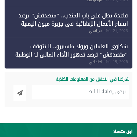
وقبول طعن الحكومة جزئيًا (1)
قاعدة تطل على باب المندب.. "متصدقش" ترصد
اتساع الأعمال الإنشائية في جزيرة ميون اليمنية
Jul. 21, 2026
- سياسي
شكاوى العاملين ورواد ماسبيرو.. لا تتوقف
"متصدقش" ترصد تدهور الأداء المالي لـ"الوطنية
للإعلام"
Jul. 19, 2026
- اجتماعي
شاركنا في التحقق من المعلومات الكاذبة
ابق متصلا