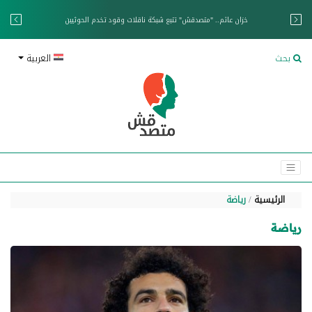
خزان عائم.. "متصدقش" تتبع شبكة ناقلات وقود تخدم الحوثيين
بحث
العربية
الرئيسية
رياضة
رياضة