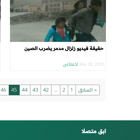
حقيقة فيديو زلزال مدمر يضرب الصين
اجتماعي
Mar. 08, 2020
« السابق
1
2
...
42
43
44
45
46
ابق متصلا