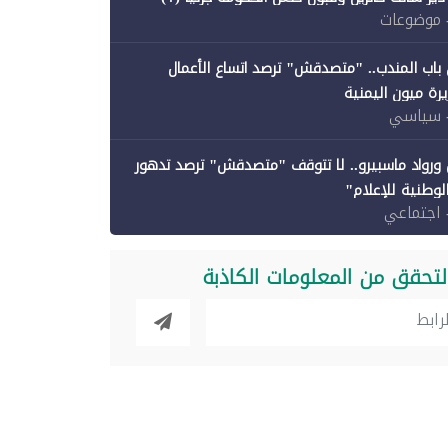
 موضوعات
باب المندب.. "متصدقش" ترصد اتساع الأعمال
رة ميون اليمنية
 سياسي
ورواد ماسبيرو.. لا تتوقف "متصدقش" ترصد تدهور
الوطنية للإعلام"
 اجتماعي
لتحقق من المعلومات الكاذبة