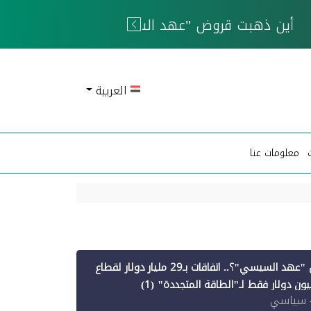
 الحوثيين
العربية
معلومات عنا
أين ذهبت قروض "عهد السيسي"؟.. اتفاقات بـ29 مليار دولار لقطاع
 سياسي