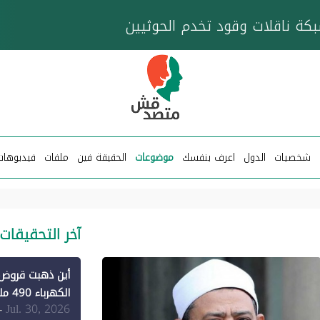
خزان عائم.. "متصدقش" تتبع شبكة ناقلات وقود تخدم
شخصيات
الدول
اعرف بنفسك
موضوعات
الحقيقة فين
ملفات
فيديوهات
آخر التحقيقات
الكهرباء 490 مليون دولار فقط لـ"الطاقة المتجددة" (1)
Jul. 30, 2026
-