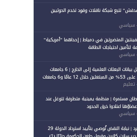
صدقش" تتبع شبكة ناقلات وقود تخدم الحوثيين
 سياسي
فينتين المتضررتين في دمياط | إحداهما "أمريكية"
ة لتأمين احتياجات الطاقة
 سياسي
"متصدقش" تحلل بيانات البعثات العلمية إلى الخارج | 6 جامعات
حكومية تستحوذ على 53% من المبتعثين خلال 12 عامًا و6 جامعات
 تعليم
ان مستمرة | منظمة يمينية متطرفة تتوغل عند
 أعضاؤها اعتادوا خرق الحدود
 سياسي
"متصدقش" تنفرد | نيابة النقض تُوصي بتأييد استرداد الدولة 29
 سانت كاترين وقبول طعن الحكومة جزئيًا (1)