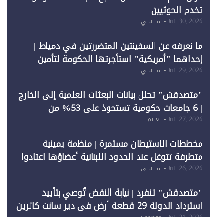
تخدم الحوثيين
Jul. 30, 2026
- سياسي
ما نعرفه عن السفينتين المتضررتين في دمياط |
إحداهما "أمريكية" استأجرتها الحكومة لتأمين
احتياجات الطاقة
Jul. 29, 2026
- سياسي
"متصدقش" تحلل بيانات البعثات العلمية إلى الخارج
| 6 جامعات حكومية تستحوذ على 53% من
المبتعثين خلال 12 عامًا و6 جامعات كان نصيبها 1%
Jul. 27, 2026
- تعليم
فقط
مخططات الاستيطان مستمرة | منظمة يمينية
متطرفة تتوغل عند الحدود اللبنانية أعضاؤها اعتادوا
خرق الحدود
Jul. 26, 2026
- سياسي
"متصدقش" تنفرد | نيابة النقض تُوصي بتأييد
استرداد الدولة 29 قطعة أرض في دير سانت كاترين
Jul. 21, 2026
- موضوعات