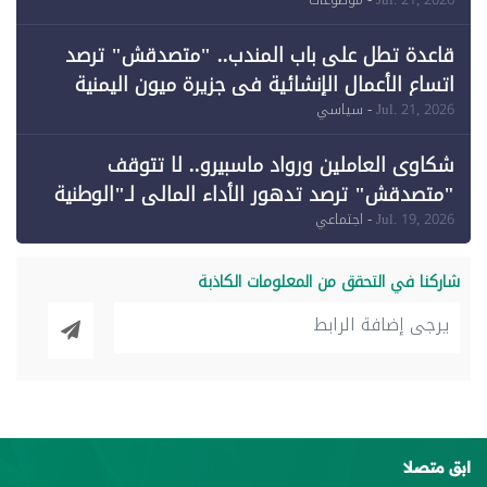
وقبول طعن الحكومة جزئيًا (1)
قاعدة تطل على باب المندب.. "متصدقش" ترصد
اتساع الأعمال الإنشائية في جزيرة ميون اليمنية
Jul. 21, 2026
- سياسي
شكاوى العاملين ورواد ماسبيرو.. لا تتوقف
"متصدقش" ترصد تدهور الأداء المالي لـ"الوطنية
للإعلام"
Jul. 19, 2026
- اجتماعي
شاركنا في التحقق من المعلومات الكاذبة
ابق متصلا