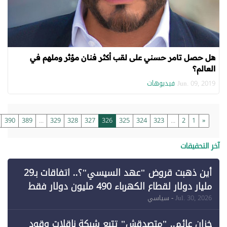
هل حصل تامر حسني على لقب أكثر فنان مؤثر وملهم في
العالم؟
فيديوهات
Jun. 09, 2019
»
390
389
...
329
328
327
326
325
324
323
...
2
1
«
خر التحقيقات
أين ذهبت قروض "عهد السيسي"؟.. اتفاقات بـ29
مليار دولار لقطاع الكهرباء 490 مليون دولار فقط
لـ"الطاقة المتجددة" (1)
Jul. 30, 2026
- سياسي
خزان عائم.. "متصدقش" تتبع شبكة ناقلات وقود