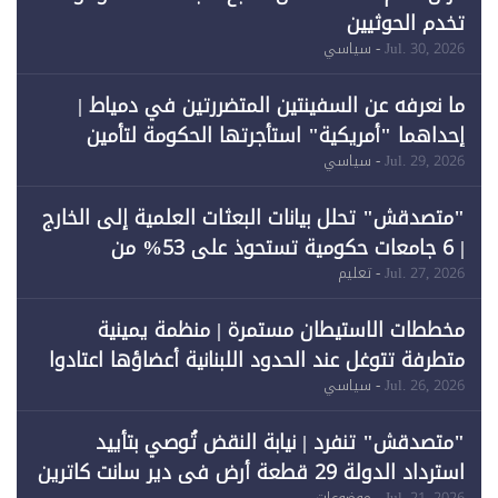
تخدم الحوثيين
Jul. 30, 2026
- سياسي
ما نعرفه عن السفينتين المتضررتين في دمياط |
إحداهما "أمريكية" استأجرتها الحكومة لتأمين
احتياجات الطاقة
Jul. 29, 2026
- سياسي
"متصدقش" تحلل بيانات البعثات العلمية إلى الخارج
| 6 جامعات حكومية تستحوذ على 53% من
المبتعثين خلال 12 عامًا و6 جامعات كان نصيبها 1%
Jul. 27, 2026
- تعليم
فقط
مخططات الاستيطان مستمرة | منظمة يمينية
متطرفة تتوغل عند الحدود اللبنانية أعضاؤها اعتادوا
خرق الحدود
Jul. 26, 2026
- سياسي
"متصدقش" تنفرد | نيابة النقض تُوصي بتأييد
استرداد الدولة 29 قطعة أرض في دير سانت كاترين
Jul. 21, 2026
- موضوعات