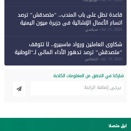
وقبول طعن الحكومة جزئيًا (1)
قاعدة تطل على باب المندب.. "متصدقش" ترصد
اتساع الأعمال الإنشائية في جزيرة ميون اليمنية
Jul. 21, 2026
- سياسي
شكاوى العاملين ورواد ماسبيرو.. لا تتوقف
"متصدقش" ترصد تدهور الأداء المالي لـ"الوطنية
للإعلام"
Jul. 19, 2026
- اجتماعي
شاركنا في التحقق من المعلومات الكاذبة
بق متصلا