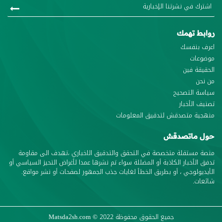
وابط تهمك
عرف بنفسك
وضوعات
لحقيقة فين
ن نحن
ياسة التصحيح
صنيف الأخبار
نهجية متصدقش لتدقيق المعلومات
ول ماتصدقش
نصة مستقلة متخصصة في التحقق والتدقيق الاخباري ،تهدف الى مقاومة
دفق الأخبار الكاذبة أو المضللة سواء تم نشرها عمدا لأغراض التحيز السياسي أو
لأيديولوجي ، أو بطريق الخطأ لغايات جذب الجمهور لصفحات أو نشر مواقع.
ائعات.
جميع الحقوق محفوظة
© 2022
Matsda2sh.com