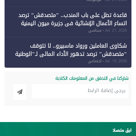
وقبول طعن الحكومة جزئيًا (1)
قاعدة تطل على باب المندب.. "متصدقش" ترصد
اتساع الأعمال الإنشائية في جزيرة ميون اليمنية
Jul. 21, 2026
- سياسي
شكاوى العاملين ورواد ماسبيرو.. لا تتوقف
"متصدقش" ترصد تدهور الأداء المالي لـ"الوطنية
للإعلام"
Jul. 19, 2026
- اجتماعي
شاركنا في التحقق من المعلومات الكاذبة
ابق متصلا