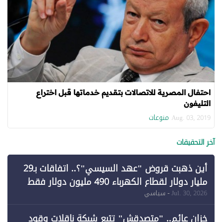
احتفال المصرية للاتصالات بتقديم خدماتها قبل اختراع
التليفون
منوعات
Aug. 03, 2019
آخر التحقيقات
أين ذهبت قروض "عهد السيسي"؟.. اتفاقات بـ29
مليار دولار لقطاع الكهرباء 490 مليون دولار فقط
لـ"الطاقة المتجددة" (1)
Jul. 30, 2026
- سياسي
خزان عائم.. "متصدقش" تتبع شبكة ناقلات وقود