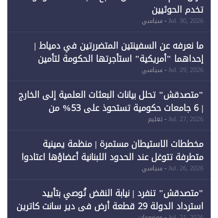
تخدم الحوثيين
Jul. 30, 2026
- سياسي
ما نعرفه عن السفينتين المتضررتين في دمياط |
إحداهما "أمريكية" استأجرتها الحكومة لتأمين
احتياجات الطاقة
Jul. 29, 2026
- سياسي
"متصدقش" تحلل بيانات البعثات العلمية إلى الخارج
| 6 جامعات حكومية تستحوذ على 53% من
المبتعثين خلال 12 عامًا و6 جامعات كان نصيبها 1%
Jul. 27, 2026
- تعليم
فقط
مخططات الاستيطان مستمرة | منظمة يمينية
متطرفة تتوغل عند الحدود اللبنانية أعضاؤها اعتادوا
خرق الحدود
Jul. 26, 2026
- سياسي
"متصدقش" تنفرد | نيابة النقض تُوصي بتأييد
استرداد الدولة 29 قطعة أرض في دير سانت كاترين
Jul. 21, 2026
- موضوعات