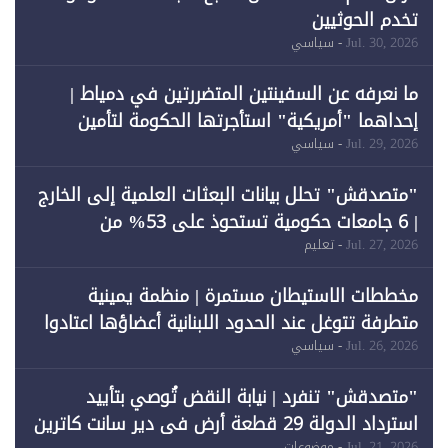
تخدم الحوثيين
Jul. 30, 2026
- سياسي
ما نعرفه عن السفينتين المتضررتين في دمياط |
إحداهما "أمريكية" استأجرتها الحكومة لتأمين
احتياجات الطاقة
Jul. 29, 2026
- سياسي
"متصدقش" تحلل بيانات البعثات العلمية إلى الخارج
| 6 جامعات حكومية تستحوذ على 53% من
المبتعثين خلال 12 عامًا و6 جامعات كان نصيبها 1%
Jul. 27, 2026
- تعليم
فقط
مخططات الاستيطان مستمرة | منظمة يمينية
متطرفة تتوغل عند الحدود اللبنانية أعضاؤها اعتادوا
خرق الحدود
Jul. 26, 2026
- سياسي
"متصدقش" تنفرد | نيابة النقض تُوصي بتأييد
استرداد الدولة 29 قطعة أرض في دير سانت كاترين
Jul. 21, 2026
- موضوعات