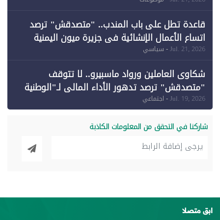
وقبول طعن الحكومة جزئيًا (1)
قاعدة تطل على باب المندب.. "متصدقش" ترصد
اتساع الأعمال الإنشائية في جزيرة ميون اليمنية
Jul. 21, 2026
- سياسي
شكاوى العاملين ورواد ماسبيرو.. لا تتوقف
"متصدقش" ترصد تدهور الأداء المالي لـ"الوطنية
للإعلام"
Jul. 19, 2026
- اجتماعي
شاركنا في التحقق من المعلومات الكاذبة
ابق متصلا