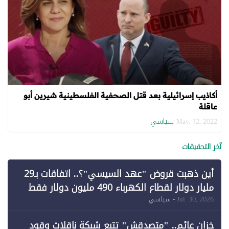
أكاذيب إسرائيلية بعد قتل الصحفية الفلسطينية شيرين أبو
عاقلة
سياسي
May. 12, 2022
آخر التحقيقات
أين ذهبت قروض "عهد السيسي"؟.. اتفاقات بـ29
مليار دولار لقطاع الكهرباء 490 مليون دولار فقط
لـ"الطاقة المتجددة" (1)
Jul. 30, 2026
- سياسي
خزان عائم.. "متصدقش" تتبع شبكة ناقلات وقود