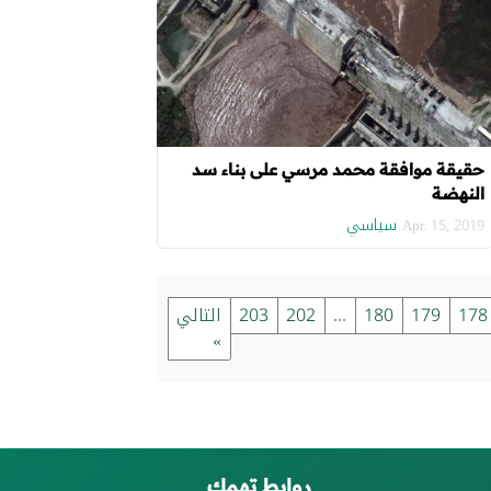
حقيقة موافقة محمد مرسي على بناء سد
النهضة
سياسي
Apr. 15, 2019
178
179
180
...
202
203
التالي
»
روابط تهمك