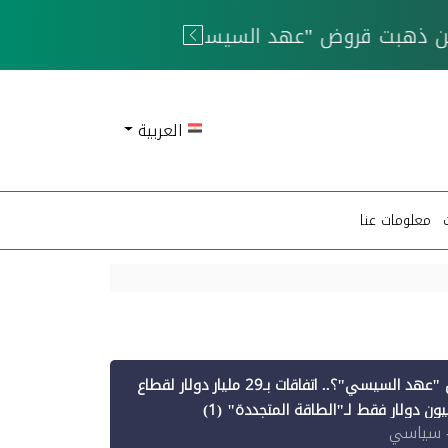
 الحوثيين
العربية
معلومات عنا
أين ذهبت قروض "عهد السيسي"؟.. اتفاقات بـ29 مليار دولار لقطاع
 سياسي