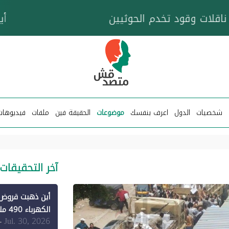
خزان عائم.. "متصدقش" تتبع شبكة ناقلات وقود تخدم
شخصيات
الدول
اعرف بنفسك
موضوعات
الحقيقة فين
ملفات
فيديوهات
آخر التحقيقات
الكهرباء 490 مليون دولار فقط لـ"الطاقة المتجددة" (1)
Jul. 30, 2026
-