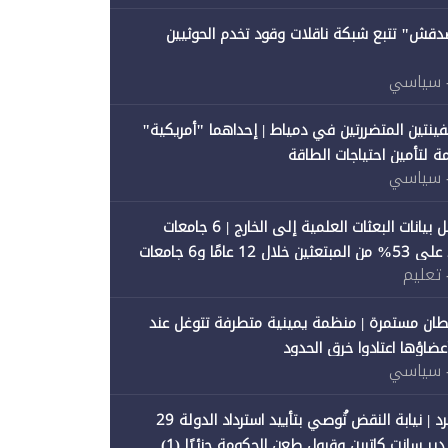
صدقش" تتبع شبكة ناقلات وقود تخدم الحوثيين
 سياسي
فينتين المتضررتين في دمياط | إحداهما "أمريكية"
ة لتأمين احتياجات الطاقة
 سياسي
"متصدقش" تحلل بيانات البعثات العلمية إلى الخارج | 6 جامعات
حكومية تستحوذ على 53% من المبتعثين خلال 12 عامًا و6 جامعات
 تعليم
ان مستمرة | منظمة يمينية متطرفة تتوغل عند
 أعضاؤها اعتادوا خرق الحدود
 سياسي
"متصدقش" تنفرد | نيابة النقض تُوصي بتأييد استرداد الدولة 29
 سانت كاترين وقبول طعن الحكومة جزئيًا (1)