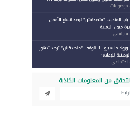
 موضوعات
باب المندب.. "متصدقش" ترصد اتساع الأعمال
رة ميون اليمنية
 سياسي
ورواد ماسبيرو.. لا تتوقف "متصدقش" ترصد تدهور
الوطنية للإعلام"
 اجتماعي
لتحقق من المعلومات الكاذبة