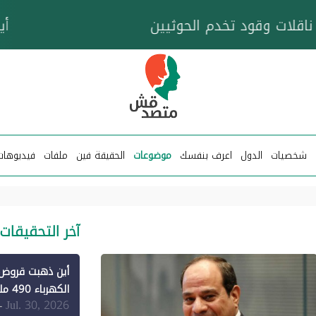
خزان عائم.. "متصدقش" تتبع شبكة ناقلات وقود تخدم
شخصيات
الدول
اعرف بنفسك
موضوعات
الحقيقة فين
ملفات
فيديوهات
آخر التحقيقات
الكهرباء 490 مليون دولار فقط لـ"الطاقة المتجددة" (1)
Jul. 30, 2026
-