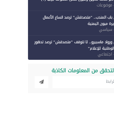
 موضوعات
باب المندب.. "متصدقش" ترصد اتساع الأعمال
رة ميون اليمنية
 سياسي
ورواد ماسبيرو.. لا تتوقف "متصدقش" ترصد تدهور
الوطنية للإعلام"
 اجتماعي
لتحقق من المعلومات الكاذبة