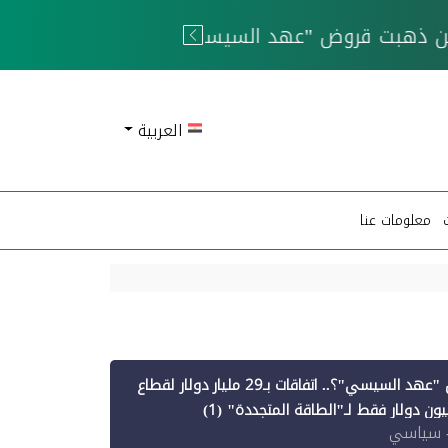
 الحوثيين
العربية
معلومات عنا
أين ذهبت قروض "عهد السيسي"؟.. اتفاقات بـ29 مليار دولار لقطاع
 سياسي