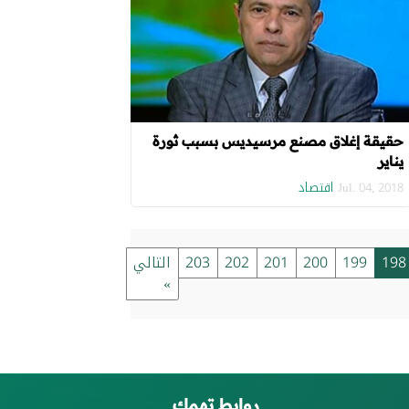
حقيقة إغلاق مصنع مرسيديس بسبب ثورة
يناير
اقتصاد
Jul. 04, 2018
198
199
200
201
202
203
التالي
»
روابط تهمك