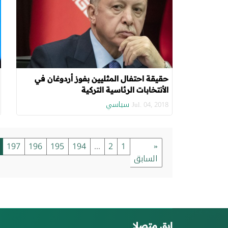
حقيقة احتفال المثليين بفوز أردوغان في
الأنتخابات الرئاسية التركية
سياسي
Jul. 04, 2018
197
196
195
194
...
2
1
«
السابق
ابق متصلا