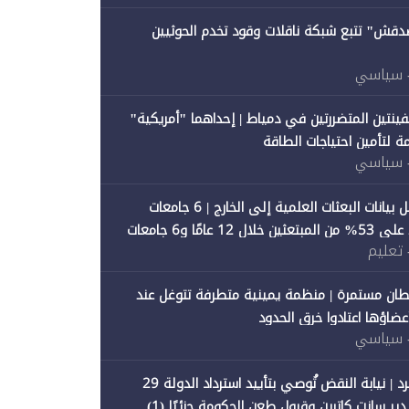
صدقش" تتبع شبكة ناقلات وقود تخدم الحوثيين
 سياسي
فينتين المتضررتين في دمياط | إحداهما "أمريكية"
ة لتأمين احتياجات الطاقة
 سياسي
"متصدقش" تحلل بيانات البعثات العلمية إلى الخارج | 6 جامعات
حكومية تستحوذ على 53% من المبتعثين خلال 12 عامًا و6 جامعات
 تعليم
ان مستمرة | منظمة يمينية متطرفة تتوغل عند
 أعضاؤها اعتادوا خرق الحدود
 سياسي
"متصدقش" تنفرد | نيابة النقض تُوصي بتأييد استرداد الدولة 29
 سانت كاترين وقبول طعن الحكومة جزئيًا (1)