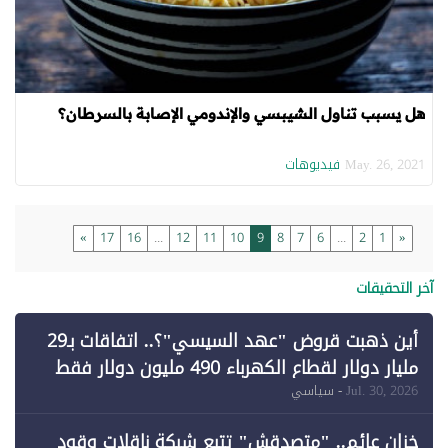
هل يسبب تناول الشيبسي والإندومي الإصابة بالسرطان؟
فيديوهات
May. 26, 2021
»
17
16
...
12
11
10
9
8
7
6
...
2
1
«
آخر التحقيقات
أين ذهبت قروض "عهد السيسي"؟.. اتفاقات بـ29
مليار دولار لقطاع الكهرباء 490 مليون دولار فقط
لـ"الطاقة المتجددة" (1)
Jul. 30, 2026
- سياسي
خزان عائم.. "متصدقش" تتبع شبكة ناقلات وقود