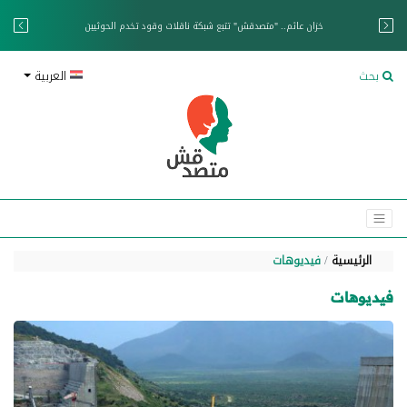
خزان عائم.. "متصدقش" تتبع شبكة ناقلات وقود تخدم الحوثيين
بحث
العربية
الرئيسية
فيديوهات
فيديوهات