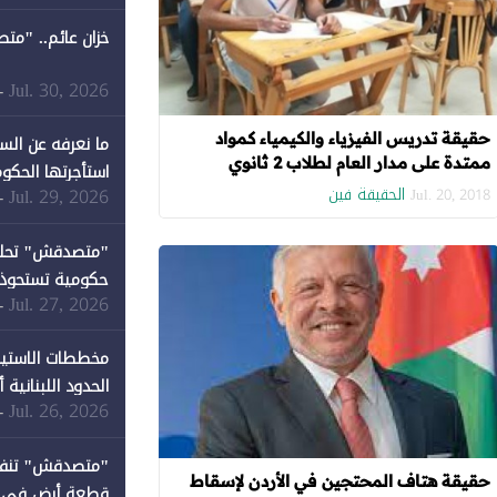
خزان عائم.. "مت
Jul. 30, 2026
-
حقيقة تدريس الفيزياء والكيمياء كمواد
ما نعرفه عن الس
ممتدة على مدار العام لطلاب 2 ثانوي
استأجرتها الحكوم
الحقيقة فين
Jul. 29, 2026
-
Jul. 20, 2018
Jul. 27, 2026
-
كان نصيبها 1% فقط
مخططات الاستيط
الحدود اللبنانية
Jul. 26, 2026
-
حقيقة هتاف المحتجين في الأردن لإسقاط
قطعة أرض في دير