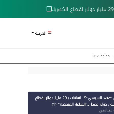
 الحوثيين
العربية
معلومات عنا
أين ذهبت قروض "عهد السيسي"؟.. اتفاقات بـ29 مليار دولار لقطاع
 سياسي