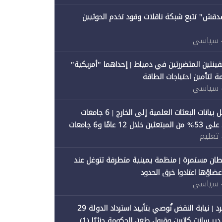
صدقش" تتبع شبكة ناقلات وقود تخدم الحوثيين
 سياسي
فينتين المتضررتين في دمياط | إحداهما "أمريكية"
ة لتأمين احتياجات الطاقة
 سياسي
"متصدقش" تحلل بيانات البعثات العلمية إلى الخارج | 6 جامعات
حكومية تستحوذ على 53% من المبتعثين خلال 12 عامًا و6 جامعات
 تعليم
ان مستمرة | منظمة يمينية متطرفة تتوغل عند
 أعضاؤها اعتادوا خرق الحدود
 سياسي
"متصدقش" تنفرد | نيابة النقض تُوصي بتأييد استرداد الدولة 29
 سانت كاترين وقبول طعن الحكومة جزئيًا (1)