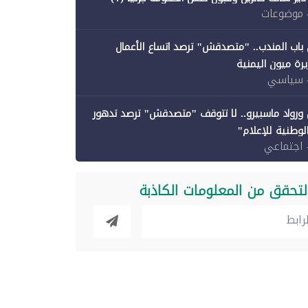
 موضوعات
باب المندب.. "متصدقش" ترصد اتساع الأعمال
رة ميون اليمنية
 سياسي
ورواد ماسبيرو.. لا تتوقف "متصدقش" ترصد تدهور
الوطنية للإعلام"
 اجتماعي
لتحقق من المعلومات الكاذبة