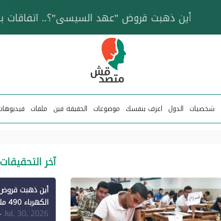
خزان عائم.. "متصدقش" تتبع شبكة ناقلات وقود تخدم
شخصيات
الدول
اعرف بنفسك
موضوعات
الحقيقة فين
ملفات
فيديوهات
آخر التحقيقات
الكهرباء 490 مليون دولار فقط لـ"الطاقة المتجددة" (1)
Jul. 30, 2026
-