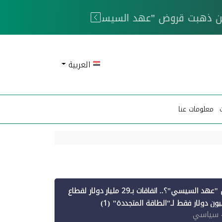
 الحوثيين
العربية
معلومات عنا
أين ذهبت قروض "عهد السيسي"؟.. اتفاقات بـ29 مليار دولار لقطاع
 سياسي