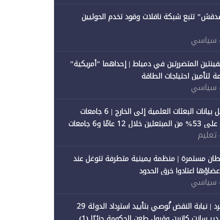
صدقش" تتبع شبكة ناقلات وقود تخدم الحوثيين
 سياسي
فينتين المتضررتين في دمياط | إحداهما "أمريكية"
ة لتأمين احتياجات الطاقة
 سياسي
"متصدقش" تحلل بيانات البعثات العلمية إلى الخارج | 6 جامعات
حكومية تستحوذ على 53% من المبتعثين خلال 12 عامًا و6 جامعات
 تعليم
ان مستمرة | منظمة يمينية متطرفة تتوغل عند
 أعضاؤها اعتادوا خرق الحدود
 سياسي
"متصدقش" تنفرد | نيابة النقض تُوصي بتأييد استرداد الدولة 29
 سانت كاترين وقبول طعن الحكومة جزئيًا (1)