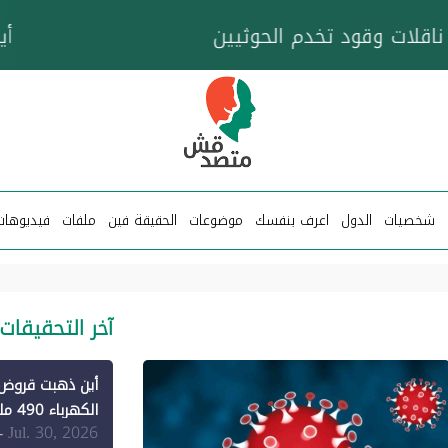
خزان عائم.. "متصدقش" تتبع شبكة ناقلات وقود تخدم
شخصيات
الدول
اعرف بنفسك
موضوعات
الحقيقة فين
ملفات
فيديوهات
آخر التحقيقات
الكهرباء 490 مليون دولار فقط لـ"الطاقة المتجددة" (1)
Jul. 30, 2026
-