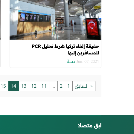
حقيقة إلغاء تركيا شرط تحليل PCR
للمسافرين إليها
صحة
Jun. 07, 2021
« السابق
1
2
...
11
12
13
14
15
ابق متصلا