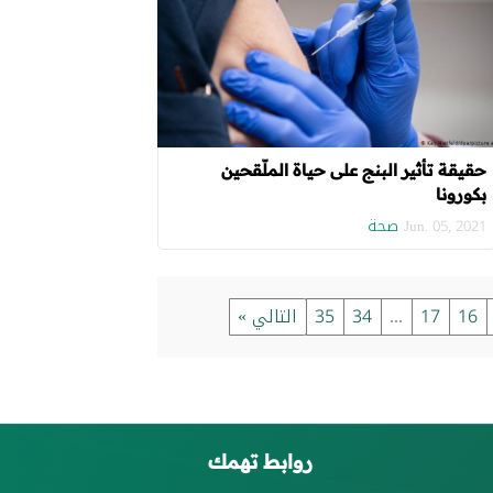
حقيقة تأثير البنج على حياة الملّقحين
بكورونا‎
صحة
Jun. 05, 2021
16
17
...
34
35
التالي »
روابط تهمك