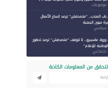
 موضوعات
باب المندب.. "متصدقش" ترصد اتساع الأعمال
رة ميون اليمنية
 سياسي
ورواد ماسبيرو.. لا تتوقف "متصدقش" ترصد تدهور
الوطنية للإعلام"
 اجتماعي
لتحقق من المعلومات الكاذبة